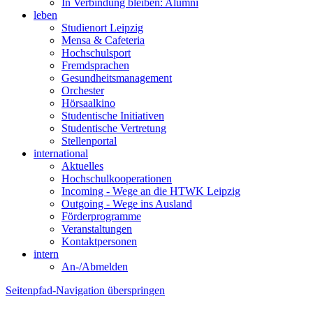
In Verbindung bleiben: Alumni
leben
Studienort Leipzig
Mensa & Cafeteria
Hochschulsport
Fremdsprachen
Gesundheitsmanagement
Orchester
Hörsaalkino
Studentische Initiativen
Studentische Vertretung
Stellenportal
international
Aktuelles
Hochschulkooperationen
Incoming - Wege an die HTWK Leipzig
Outgoing - Wege ins Ausland
Förderprogramme
Veranstaltungen
Kontaktpersonen
intern
An-/Abmelden
Seitenpfad-Navigation überspringen