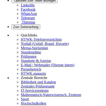
Optionen zum Teilen anzeigen
LinkedIn
Facebook
WhatsApp
Telegram
Threema
Zum Seitenanfang
Quicklinks
HTWK-Telefonverzeichnis
Notfall (Unfall, Brand, Havarie)
Mensa-Speiseplan
Stundenpläne
Prüfungen
Standorte & Anreise
E-Mail / Webmailer (Dienste intern)
Pressebereich
HTWK.magazin
Zentrale Bereiche
Bibliothek und Katalog
Zentrales Prüfungsamt
IT-Servicezentrum
Mathematisch-Naturwissensch. Zentrum
Sport
Hochschulkolleg