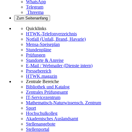
WhatsApp
Telegram
Threema
Zum Seitenanfang
Quicklinks
HTWK-Telefonverzeichnis
Notfall (Unfall, Brand, Havarie)
Mensa-Speiseplan
Stundenpläne
Prüfungen
Standorte & Anreise
E-Mail / Webmailer (Dienste intern)
Pressebereich
HTWK.magazin
Zentrale Bereiche
Bibliothek und Katalog
Zentrales Prüfungsamt
IT-Servicezentrum
Mathematisch-Naturwissensch. Zentrum
Sport
Hochschulkolleg
Akademisches Auslandsamt
Stellenangebote
Stellenportal