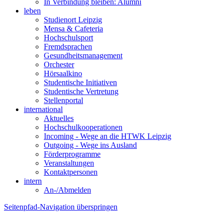
In Verbindung bleiben: Alumni
leben
Studienort Leipzig
Mensa & Cafeteria
Hochschulsport
Fremdsprachen
Gesundheitsmanagement
Orchester
Hörsaalkino
Studentische Initiativen
Studentische Vertretung
Stellenportal
international
Aktuelles
Hochschulkooperationen
Incoming - Wege an die HTWK Leipzig
Outgoing - Wege ins Ausland
Förderprogramme
Veranstaltungen
Kontaktpersonen
intern
An-/Abmelden
Seitenpfad-Navigation überspringen