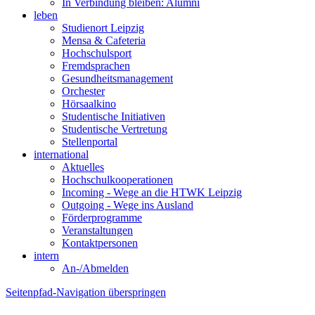
In Verbindung bleiben: Alumni
leben
Studienort Leipzig
Mensa & Cafeteria
Hochschulsport
Fremdsprachen
Gesundheitsmanagement
Orchester
Hörsaalkino
Studentische Initiativen
Studentische Vertretung
Stellenportal
international
Aktuelles
Hochschulkooperationen
Incoming - Wege an die HTWK Leipzig
Outgoing - Wege ins Ausland
Förderprogramme
Veranstaltungen
Kontaktpersonen
intern
An-/Abmelden
Seitenpfad-Navigation überspringen