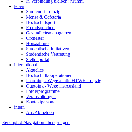
In Verbindung bleiben: Alumni
leben
Studienort Leipzig
Mensa & Cafeteria
Hochschulsport
Fremdsprachen
Gesundheitsmanagement
Orchester
Hörsaalkino
Studentische Initiativen
Studentische Vertretung
Stellenportal
international
Aktuelles
Hochschulkooperationen
Incoming - Wege an die HTWK Leipzig
Outgoing - Wege ins Ausland
Förderprogramme
Veranstaltungen
Kontaktpersonen
intern
An-/Abmelden
Seitenpfad-Navigation überspringen