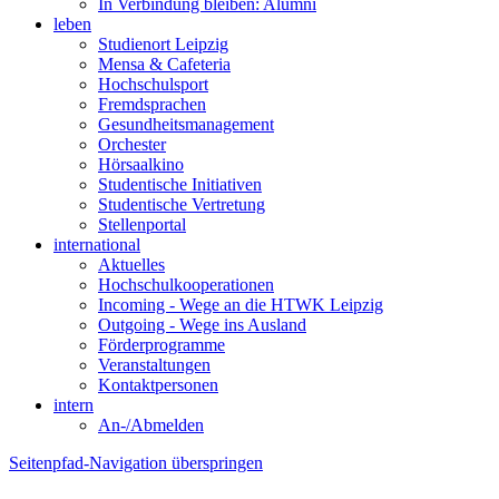
In Verbindung bleiben: Alumni
leben
Studienort Leipzig
Mensa & Cafeteria
Hochschulsport
Fremdsprachen
Gesundheitsmanagement
Orchester
Hörsaalkino
Studentische Initiativen
Studentische Vertretung
Stellenportal
international
Aktuelles
Hochschulkooperationen
Incoming - Wege an die HTWK Leipzig
Outgoing - Wege ins Ausland
Förderprogramme
Veranstaltungen
Kontaktpersonen
intern
An-/Abmelden
Seitenpfad-Navigation überspringen