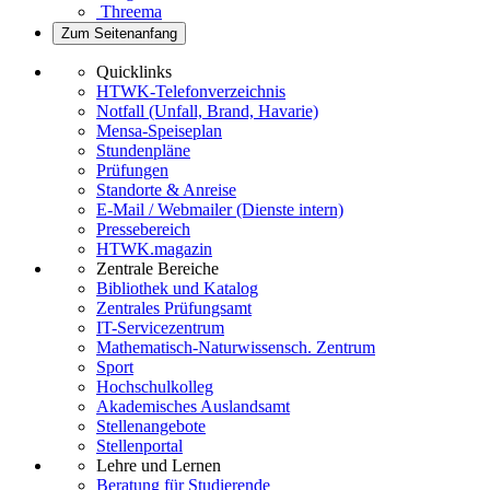
Threema
Zum Seitenanfang
Quicklinks
HTWK-Telefonverzeichnis
Notfall (Unfall, Brand, Havarie)
Mensa-Speiseplan
Stundenpläne
Prüfungen
Standorte & Anreise
E-Mail / Webmailer (Dienste intern)
Pressebereich
HTWK.magazin
Zentrale Bereiche
Bibliothek und Katalog
Zentrales Prüfungsamt
IT-Servicezentrum
Mathematisch-Naturwissensch. Zentrum
Sport
Hochschulkolleg
Akademisches Auslandsamt
Stellenangebote
Stellenportal
Lehre und Lernen
Beratung für Studierende