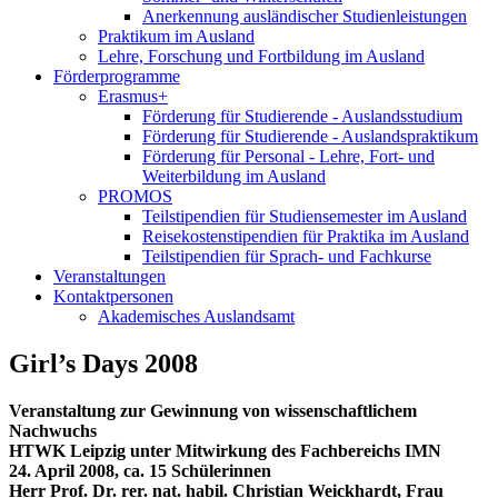
Anerkennung ausländischer Studienleistungen
Praktikum im Ausland
Lehre, Forschung und Fortbildung im Ausland
Förderprogramme
Erasmus+
Förderung für Studierende - Auslandsstudium
Förderung für Studierende - Auslandspraktikum
Förderung für Personal - Lehre, Fort- und
Weiterbildung im Ausland
PROMOS
Teilstipendien für Studiensemester im Ausland
Reisekostenstipendien für Praktika im Ausland
Teilstipendien für Sprach- und Fachkurse
Veranstaltungen
Kontaktpersonen
Akademisches Auslandsamt
Girl’s Days 2008
Veranstaltung zur Gewinnung von wissenschaftlichem
Nachwuchs
HTWK Leipzig unter Mitwirkung des Fachbereichs IMN
24. April 2008, ca. 15 Schülerinnen
Herr Prof. Dr. rer. nat. habil. Christian Weickhardt, Frau