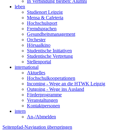
In Verbindung bleiben: Alumni
leben
Studienort Leipzig
Mensa & Cafeteria
Hochschulsport
Fremdsprachen
Gesundheitsmanagement
Orchester
Hörsaalkino
Studentische Initiativen
Studentische Vertretung
Stellenportal
international
Aktuelles
Hochschulkooperationen
Incoming - Wege an die HTWK Leipzig
Outgoing - Wege ins Ausland
Förderprogramme
Veranstaltungen
Kontaktpersonen
intern
An-/Abmelden
Seitenpfad-Navigation überspringen