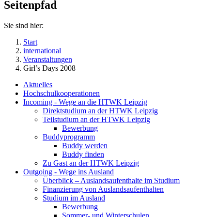
Seitenpfad
Sie sind hier:
Start
international
Veranstaltungen
Girl’s Days 2008
Aktuelles
Hochschulkooperationen
Incoming - Wege an die HTWK Leipzig
Direktstudium an der HTWK Leipzig
Teilstudium an der HTWK Leipzig
Bewerbung
Buddyprogramm
Buddy werden
Buddy finden
Zu Gast an der HTWK Leipzig
Outgoing - Wege ins Ausland
Überblick – Auslandsaufenthalte im Studium
Finanzierung von Auslandsaufenthalten
Studium im Ausland
Bewerbung
Sommer- und Winterschulen