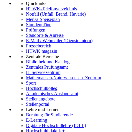
Quicklinks
HTWK-Telefonverzeichnis
Notfall (Unfall, Brand, Havarie)
Mensa-Speiseplan
Stundenpläne
Prüfungen
Standorte & Anreise
E-Mail / Webmailer (Dienste intern)
Pressebereich
HTWK.magazin
Zentrale Bereiche
Bibliothek und Katalog
Zentrales Prüfungsamt
IT-Servicezentrum
Mathematisch-Naturwissensch. Zentrum
Sport
Hochschulkolleg
Akademisches Auslandsamt
Stellenangebote
Stellenportal
Lehre und Lernen
Beratung für Studierende
E-Learning
Digitale Hochschullehre (IDLL)
Hochschuldidaktik +