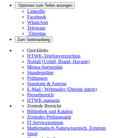
Optionen zum Teilen anzeigen
LinkedIn
Facebook
WhatsApp
Telegram
Threema
Zum Seitenanfang
Quicklinks
HTWK-Telefonverzeichnis
Notfall (Unfall, Brand, Havarie)
Mensa-Speiseplan
Stundenpläne
Prüfungen
Standorte & Anreise
E-Mail / Webmailer (Dienste intern)
Pressebereich
HTWK.magazin
Zentrale Bereiche
Bibliothek und Katalog
Zentrales Prüfungsamt
IT-Servicezentrum
Mathematisch-Naturwissensch. Zentrum
Sport