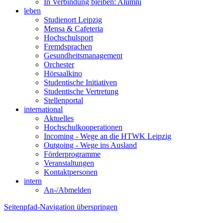
In Verbindung bleiben: Alumni
leben
Studienort Leipzig
Mensa & Cafeteria
Hochschulsport
Fremdsprachen
Gesundheitsmanagement
Orchester
Hörsaalkino
Studentische Initiativen
Studentische Vertretung
Stellenportal
international
Aktuelles
Hochschulkooperationen
Incoming - Wege an die HTWK Leipzig
Outgoing - Wege ins Ausland
Förderprogramme
Veranstaltungen
Kontaktpersonen
intern
An-/Abmelden
Seitenpfad-Navigation überspringen