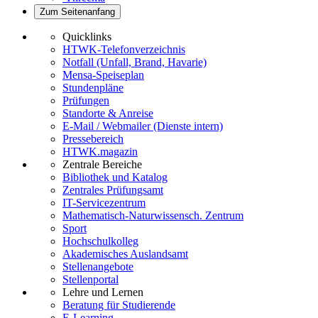
Zum Seitenanfang
Quicklinks
HTWK-Telefonverzeichnis
Notfall (Unfall, Brand, Havarie)
Mensa-Speiseplan
Stundenpläne
Prüfungen
Standorte & Anreise
E-Mail / Webmailer (Dienste intern)
Pressebereich
HTWK.magazin
Zentrale Bereiche
Bibliothek und Katalog
Zentrales Prüfungsamt
IT-Servicezentrum
Mathematisch-Naturwissensch. Zentrum
Sport
Hochschulkolleg
Akademisches Auslandsamt
Stellenangebote
Stellenportal
Lehre und Lernen
Beratung für Studierende
E-Learning