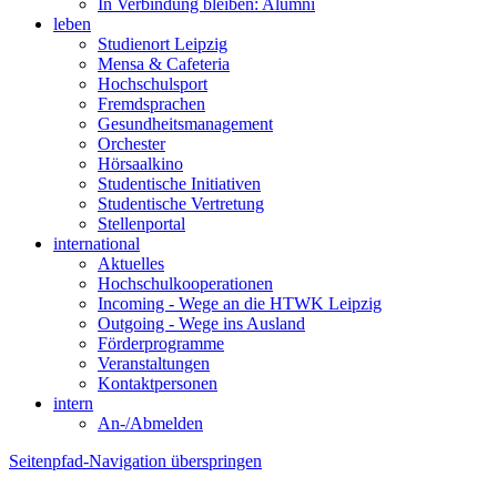
In Verbindung bleiben: Alumni
leben
Studienort Leipzig
Mensa & Cafeteria
Hochschulsport
Fremdsprachen
Gesundheitsmanagement
Orchester
Hörsaalkino
Studentische Initiativen
Studentische Vertretung
Stellenportal
international
Aktuelles
Hochschulkooperationen
Incoming - Wege an die HTWK Leipzig
Outgoing - Wege ins Ausland
Förderprogramme
Veranstaltungen
Kontaktpersonen
intern
An-/Abmelden
Seitenpfad-Navigation überspringen