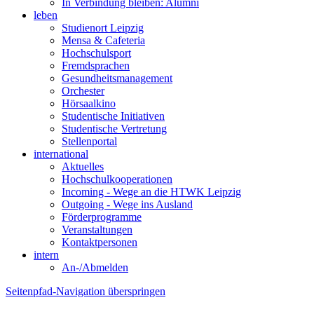
In Verbindung bleiben: Alumni
leben
Studienort Leipzig
Mensa & Cafeteria
Hochschulsport
Fremdsprachen
Gesundheitsmanagement
Orchester
Hörsaalkino
Studentische Initiativen
Studentische Vertretung
Stellenportal
international
Aktuelles
Hochschulkooperationen
Incoming - Wege an die HTWK Leipzig
Outgoing - Wege ins Ausland
Förderprogramme
Veranstaltungen
Kontaktpersonen
intern
An-/Abmelden
Seitenpfad-Navigation überspringen