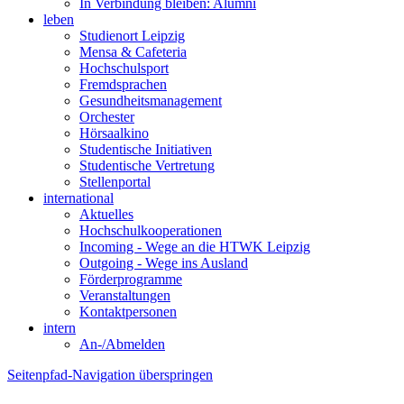
In Verbindung bleiben: Alumni
leben
Studienort Leipzig
Mensa & Cafeteria
Hochschulsport
Fremdsprachen
Gesundheitsmanagement
Orchester
Hörsaalkino
Studentische Initiativen
Studentische Vertretung
Stellenportal
international
Aktuelles
Hochschulkooperationen
Incoming - Wege an die HTWK Leipzig
Outgoing - Wege ins Ausland
Förderprogramme
Veranstaltungen
Kontaktpersonen
intern
An-/Abmelden
Seitenpfad-Navigation überspringen