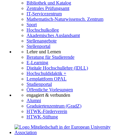
Bibliothek und Katalog
Zentrales Prüfungsamt
IT-Servicezentrum
Mathematisch-Naturwissensch. Zentrum
Sport
Hochschulkolleg
Akademisches Auslandsamt
Stellenangebote
Stellenportal
Lehre und Lernen
Beratung für Studierende
E-Learning
Digitale Hochschullehre (IDLL)
Hochschuldidaktik +
Lernplattform OPAL
Studienportal
Öffentliche Vorlesungen
engagiert & verbunden
Alumni
Graduiertenzentrum (GradZ)
HTWK-Förderverein
HTWK-Stiftung