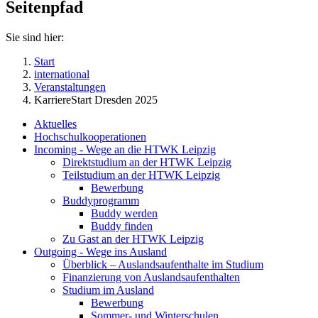
Seitenpfad
Sie sind hier:
Start
international
Veranstaltungen
KarriereStart Dresden 2025
Aktuelles
Hochschulkooperationen
Incoming - Wege an die HTWK Leipzig
Direktstudium an der HTWK Leipzig
Teilstudium an der HTWK Leipzig
Bewerbung
Buddyprogramm
Buddy werden
Buddy finden
Zu Gast an der HTWK Leipzig
Outgoing - Wege ins Ausland
Überblick – Auslandsaufenthalte im Studium
Finanzierung von Auslandsaufenthalten
Studium im Ausland
Bewerbung
Sommer- und Winterschulen