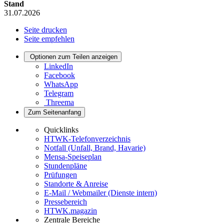
Stand
31.07.2026
Seite drucken
Seite empfehlen
Optionen zum Teilen anzeigen
LinkedIn
Facebook
WhatsApp
Telegram
Threema
Zum Seitenanfang
Quicklinks
HTWK-Telefonverzeichnis
Notfall (Unfall, Brand, Havarie)
Mensa-Speiseplan
Stundenpläne
Prüfungen
Standorte & Anreise
E-Mail / Webmailer (Dienste intern)
Pressebereich
HTWK.magazin
Zentrale Bereiche