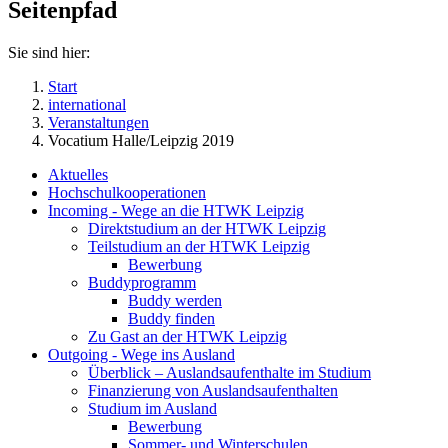
Seitenpfad
Sie sind hier:
Start
international
Veranstaltungen
Vocatium Halle/Leipzig 2019
Aktuelles
Hochschulkooperationen
Incoming - Wege an die HTWK Leipzig
Direktstudium an der HTWK Leipzig
Teilstudium an der HTWK Leipzig
Bewerbung
Buddyprogramm
Buddy werden
Buddy finden
Zu Gast an der HTWK Leipzig
Outgoing - Wege ins Ausland
Überblick – Auslandsaufenthalte im Studium
Finanzierung von Auslandsaufenthalten
Studium im Ausland
Bewerbung
Sommer- und Winterschulen