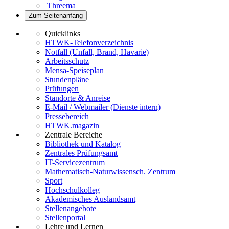
Threema
Zum Seitenanfang
Quicklinks
HTWK-Telefonverzeichnis
Notfall (Unfall, Brand, Havarie)
Arbeitsschutz
Mensa-Speiseplan
Stundenpläne
Prüfungen
Standorte & Anreise
E-Mail / Webmailer (Dienste intern)
Pressebereich
HTWK.magazin
Zentrale Bereiche
Bibliothek und Katalog
Zentrales Prüfungsamt
IT-Servicezentrum
Mathematisch-Naturwissensch. Zentrum
Sport
Hochschulkolleg
Akademisches Auslandsamt
Stellenangebote
Stellenportal
Lehre und Lernen