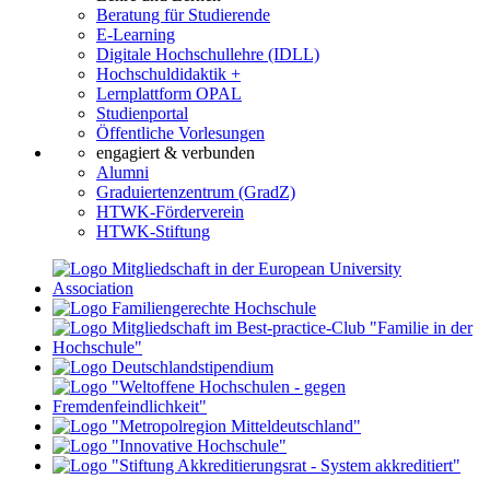
Beratung für Studierende
E-Learning
Digitale Hochschullehre (IDLL)
Hochschuldidaktik +
Lernplattform OPAL
Studienportal
Öffentliche Vorlesungen
engagiert & verbunden
Alumni
Graduiertenzentrum (GradZ)
HTWK-Förderverein
HTWK-Stiftung