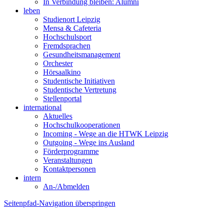
In Verbindung bleiben: Alumni
leben
Studienort Leipzig
Mensa & Cafeteria
Hochschulsport
Fremdsprachen
Gesundheitsmanagement
Orchester
Hörsaalkino
Studentische Initiativen
Studentische Vertretung
Stellenportal
international
Aktuelles
Hochschulkooperationen
Incoming - Wege an die HTWK Leipzig
Outgoing - Wege ins Ausland
Förderprogramme
Veranstaltungen
Kontaktpersonen
intern
An-/Abmelden
Seitenpfad-Navigation überspringen