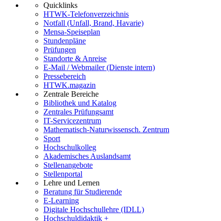
Quicklinks
HTWK-Telefonverzeichnis
Notfall (Unfall, Brand, Havarie)
Mensa-Speiseplan
Stundenpläne
Prüfungen
Standorte & Anreise
E-Mail / Webmailer (Dienste intern)
Pressebereich
HTWK.magazin
Zentrale Bereiche
Bibliothek und Katalog
Zentrales Prüfungsamt
IT-Servicezentrum
Mathematisch-Naturwissensch. Zentrum
Sport
Hochschulkolleg
Akademisches Auslandsamt
Stellenangebote
Stellenportal
Lehre und Lernen
Beratung für Studierende
E-Learning
Digitale Hochschullehre (IDLL)
Hochschuldidaktik +