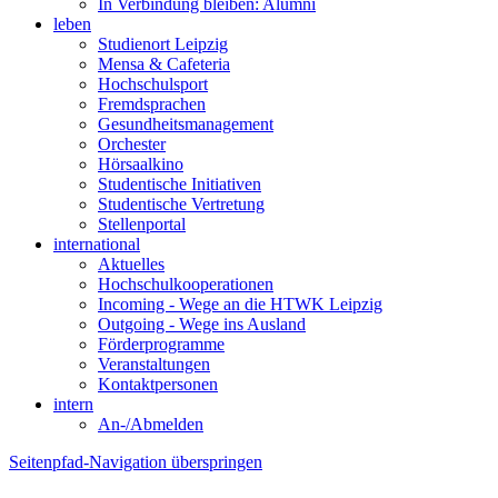
In Verbindung bleiben: Alumni
leben
Studienort Leipzig
Mensa & Cafeteria
Hochschulsport
Fremdsprachen
Gesundheitsmanagement
Orchester
Hörsaalkino
Studentische Initiativen
Studentische Vertretung
Stellenportal
international
Aktuelles
Hochschulkooperationen
Incoming - Wege an die HTWK Leipzig
Outgoing - Wege ins Ausland
Förderprogramme
Veranstaltungen
Kontaktpersonen
intern
An-/Abmelden
Seitenpfad-Navigation überspringen