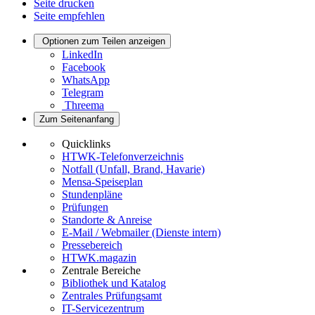
Seite drucken
Seite empfehlen
Optionen zum Teilen anzeigen
LinkedIn
Facebook
WhatsApp
Telegram
Threema
Zum Seitenanfang
Quicklinks
HTWK-Telefonverzeichnis
Notfall (Unfall, Brand, Havarie)
Mensa-Speiseplan
Stundenpläne
Prüfungen
Standorte & Anreise
E-Mail / Webmailer (Dienste intern)
Pressebereich
HTWK.magazin
Zentrale Bereiche
Bibliothek und Katalog
Zentrales Prüfungsamt
IT-Servicezentrum