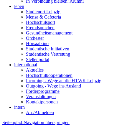
In Verbindung bleiben: Alumni
leben
Studienort Leipzig
Mensa & Cafeteria
Hochschulsport
Fremdsprachen
Gesundheitsmanagement
Orchester
Hörsaalkino
Studentische Initiativen
Studentische Vertretung
Stellenportal
international
Aktuelles
Hochschulkooperationen
Incoming - Wege an die HTWK Leipzig
Outgoing - Wege ins Ausland
Förderprogramme
Veranstaltungen
Kontaktpersonen
intern
An-/Abmelden
Seitenpfad-Navigation überspringen