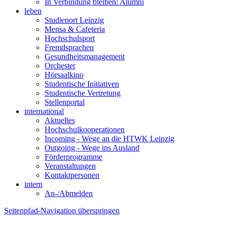
In Verbindung bleiben: Alumni
leben
Studienort Leipzig
Mensa & Cafeteria
Hochschulsport
Fremdsprachen
Gesundheitsmanagement
Orchester
Hörsaalkino
Studentische Initiativen
Studentische Vertretung
Stellenportal
international
Aktuelles
Hochschulkooperationen
Incoming - Wege an die HTWK Leipzig
Outgoing - Wege ins Ausland
Förderprogramme
Veranstaltungen
Kontaktpersonen
intern
An-/Abmelden
Seitenpfad-Navigation überspringen