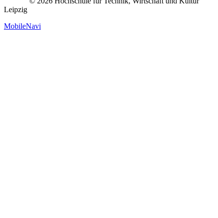
© 2026 Hochschule für Technik, Wirtschaft und Kultur
Leipzig
MobileNavi