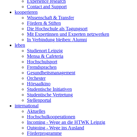
Experience research
Contact and Support
kooperieren
Wissenschaft & Transfer
Fördern & Stiften
Die Hochschule als Tagungsort
Mit Expertinnen und Experten netzwerken
In Verbindung bleiben: Alumni
leben
Studienort Leipzig
Mensa & Cafeteria
Hochschulsport
Fremdsprachen
Gesundheitsmanagement
Orchester
Hörsaalkino
Studentische Initiativen
Studentische Vertretung
Stellenportal
international
Aktuelles
Hochschulkooperationen
Incoming - Wege an die HTWK Leipzig
Outgoing - Wege ins Ausland
Förderprogramme