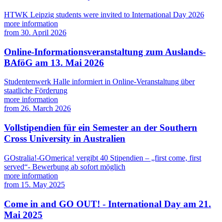
HTWK Leipzig students were invited to International Day 2026
more information
from
30. April 2026
Online-Informationsveranstaltung zum Auslands-
BAföG am 13. Mai 2026
Studentenwerk Halle informiert in Online-Veranstaltung über
staatliche Förderung
more information
from
26. March 2026
Vollstipendien für ein Semester an der Southern
Cross University in Australien
GOstralia!-GOmerica! vergibt 40 Stipendien – „first come, first
served“- Bewerbung ab sofort möglich
more information
from
15. May 2025
Come in and GO OUT! - International Day am 21.
Mai 2025