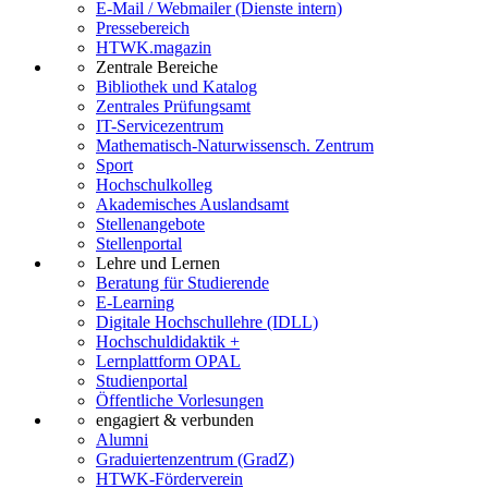
E-Mail / Webmailer (Dienste intern)
Pressebereich
HTWK.magazin
Zentrale Bereiche
Bibliothek und Katalog
Zentrales Prüfungsamt
IT-Servicezentrum
Mathematisch-Naturwissensch. Zentrum
Sport
Hochschulkolleg
Akademisches Auslandsamt
Stellenangebote
Stellenportal
Lehre und Lernen
Beratung für Studierende
E-Learning
Digitale Hochschullehre (IDLL)
Hochschuldidaktik +
Lernplattform OPAL
Studienportal
Öffentliche Vorlesungen
engagiert & verbunden
Alumni
Graduiertenzentrum (GradZ)
HTWK-Förderverein