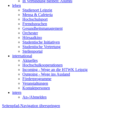
In Verbindung bleiben: Alumni
leben
Studienort Leipzig
Mensa & Cafeteria
Hochschulsport
Fremdsprachen
Gesundheitsmanagement
Orchester
Hörsaalkino
Studentische Initiativen
Studentische Vertretung
Stellenportal
international
Aktuelles
Hochschulkooperationen
Incoming - Wege an die HTWK Leipzig
Outgoing - Wege ins Ausland
Förderprogramme
Veranstaltungen
Kontaktpersonen
intern
An-/Abmelden
Seitenpfad-Navigation überspringen