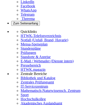
LinkedIn
Facebook
WhatsApp
Telegram
Threema
Zum Seitenanfang
Quicklinks
HTWK-Telefonverzeichnis
Notfall (Unfall, Brand, Havarie)
Mensa-Speiseplan
Stundenpläne
Prüfungen
Standorte & Anreise
E-Mail / Webmailer (Dienste intern)
Pressebereich
HTWK.magazin
Zentrale Bereiche
Bibliothek und Katalog
Zentrales Prüfungsamt
IT-Servicezentrum
Mathematisch-Naturwissensch. Zentrum
Sport
Hochschulkolleg
Akademisches Auslandsamt