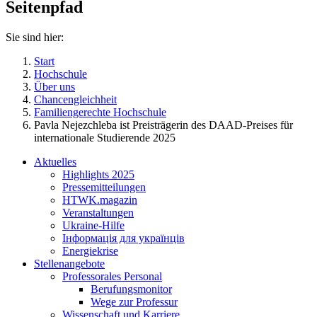
Seitenpfad
Sie sind hier:
Start
Hochschule
Über uns
Chancengleichheit
Familiengerechte Hochschule
Pavla Nejezchleba ist Preisträgerin des DAAD-Preises für
internationale Studierende 2025
Aktuelles
Highlights 2025
Pressemitteilungen
HTWK.magazin
Veranstaltungen
Ukraine-Hilfe
Інформація для українців
Energiekrise
Stellenangebote
Professorales Personal
Berufungsmonitor
Wege zur Professur
Wissenschaft und Karriere