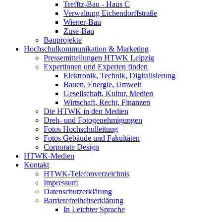
Trefftz-Bau - Haus C
Verwaltung Eichendorffstraße
Wiener-Bau
Zuse-Bau
Bauprojekte
Hochschulkommunikation & Marketing
Pressemitteilungen HTWK Leipzig
Expertinnen und Experten finden
Elektronik, Technik, Digitalisierung
Bauen, Energie, Umwelt
Gesellschaft, Kultur, Medien
Wirtschaft, Recht, Finanzen
Die HTWK in den Medien
Dreh- und Fotogenehmigungen
Fotos Hochschulleitung
Fotos Gebäude und Fakultäten
Corporate Design
HTWK-Medien
Kontakt
HTWK-Telefonverzeichnis
Impressum
Datenschutzerklärung
Barrierefreiheitserklärung
In Leichter Sprache