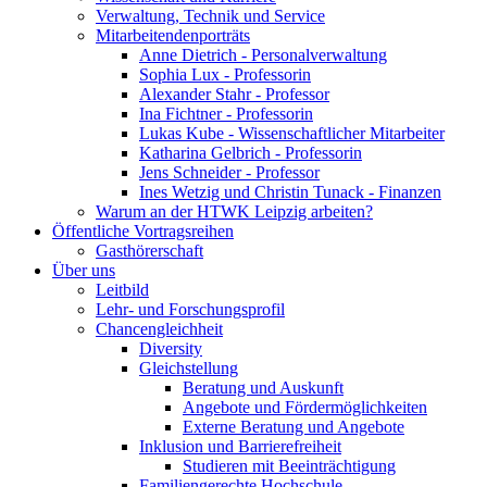
Verwaltung, Technik und Service
Mitarbeitendenporträts
Anne Dietrich - Personalverwaltung
Sophia Lux - Professorin
Alexander Stahr - Professor
Ina Fichtner - Professorin
Lukas Kube - Wissenschaftlicher Mitarbeiter
Katharina Gelbrich - Professorin
Jens Schneider - Professor
Ines Wetzig und Christin Tunack - Finanzen
Warum an der HTWK Leipzig arbeiten?
Öffentliche Vortragsreihen
Gasthörerschaft
Über uns
Leitbild
Lehr- und Forschungsprofil
Chancengleichheit
Diversity
Gleichstellung
Beratung und Auskunft
Angebote und Fördermöglichkeiten
Externe Beratung und Angebote
Inklusion und Barrierefreiheit
Studieren mit Beeinträchtigung
Familiengerechte Hochschule