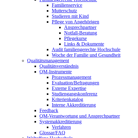
Familienservice
Mutterschutz
Studieren mit Kind
Pflege von Angehörigen
Ansprechpartner
Notfall-Beratung
Pflegekurse
Links & Dokumente
Audit familiengerechte Hochschule
Woche der Familie und Gesundheit
Qualitätsmanagement
Qualitätsverständnis
QM-Instrumente
Prozessmanagement
Evaluation/Befragungen
Externe Expertise
Studiengangskonferenz
Kriterienkatalog
Interne Akkreditierung
Feedback
QM-Verantwortung und Ansprechpartner
Systemakkreditierung
Verfahren
Glossar/FAQ