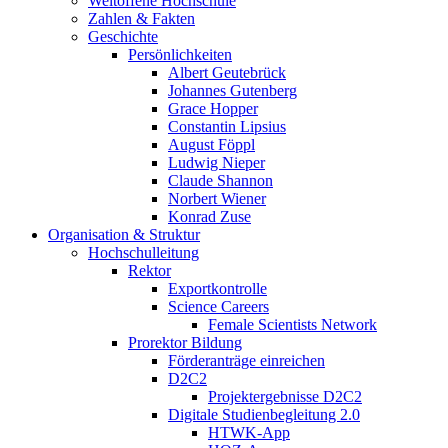
Weltoffene Hochschule
Zahlen & Fakten
Geschichte
Persönlichkeiten
Albert Geutebrück
Johannes Gutenberg
Grace Hopper
Constantin Lipsius
August Föppl
Ludwig Nieper
Claude Shannon
Norbert Wiener
Konrad Zuse
Organisation & Struktur
Hochschulleitung
Rektor
Exportkontrolle
Science Careers
Female Scientists Network
Prorektor Bildung
Förderanträge einreichen
D2C2
Projektergebnisse D2C2
Digitale Studienbegleitung 2.0
HTWK-App