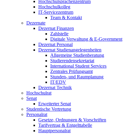
Hochschulsprachenzentrum
Hochschulkolleg
IT-Servicezentrum
Team & Kontakt
Dezernate
Dezernat Finanzen
Zahlstelle
Digitale Verwaltung & E-Government
Dezernat Personal
Dezernat Studienangelegenheiten
Allgemeine Studienberatung
Studierendensekretariat
International Student Services
Zentrales Prüfungsamt
Stunden- und Raumplanung
IT/EDV
Dezernat Technik
Hochschulrat
Senat
Erweiterter Senat
Studentische Vertretung
Personalrat
Gesetze, Ordnungen & Vorschriften
Tarifvertrag & Entgelttabelle
Hauptpersonalrat