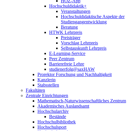
HOZ-App
Hochschuldidaktik+
Veranstaltungen
Hochschuldidaktische Aspekte der
Studiengangentwicklung
Beratung
HTWK Lehrpreis
Preisträger
Vorschlag Lehrpreis
Selbstauskunft Lehrpreis
E-Learning-Service
Peer Zentrum
Barrierefreie Lehre
studienerfolg@saxHAW
Prorektor Forschung und Nachhaltigkeit
Kanzlerin
Stabsstellen
Fakultäten
Zentrale Einrichtungen
Mathematisch-Naturwissenschaftliches Zentrum
Akademisches Auslandsamt
Hochschularchiv
Bestände
Hochschulbibliothek
Hochschulsport