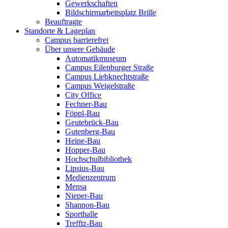
Gewerkschaften
Bildschirmarbeitsplatz Brille
Beauftragte
Standorte & Lageplan
Campus barrierefrei
Über unsere Gebäude
Automatikmuseum
Campus Eilenburger Straße
Campus Liebknechtstraße
Campus Weigelstraße
City Office
Fechner-Bau
Föppl-Bau
Geutebrück-Bau
Gutenberg-Bau
Heine-Bau
Hopper-Bau
Hochschulbibliothek
Lipsius-Bau
Medienzentrum
Mensa
Nieper-Bau
Shannon-Bau
Sporthalle
Trefftz-Bau