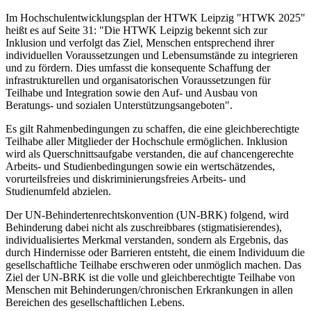
Im Hochschulentwicklungsplan der HTWK Leipzig "HTWK 2025"
heißt es auf Seite 31: "Die HTWK Leipzig bekennt sich zur
Inklusion und verfolgt das Ziel, Menschen entsprechend ihrer
individuellen Voraussetzungen und Lebensumstände zu integrieren
und zu fördern. Dies umfasst die konsequente Schaffung der
infrastrukturellen und organisatorischen Voraussetzungen für
Teilhabe und Integration sowie den Auf- und Ausbau von
Beratungs- und sozialen Unterstützungsangeboten".
Es gilt Rahmenbedingungen zu schaffen, die eine gleichberechtigte
Teilhabe aller Mitglieder der Hochschule ermöglichen. Inklusion
wird als Querschnittsaufgabe verstanden, die auf chancengerechte
Arbeits- und Studienbedingungen sowie ein wertschätzendes,
vorurteilsfreies und diskriminierungsfreies Arbeits- und
Studienumfeld abzielen.
Der UN-Behindertenrechtskonvention (UN-BRK) folgend, wird
Behinderung dabei nicht als zuschreibbares (stigmatisierendes),
individualisiertes Merkmal verstanden, sondern als Ergebnis, das
durch Hindernisse oder Barrieren entsteht, die einem Individuum die
gesellschaftliche Teilhabe erschweren oder unmöglich machen. Das
Ziel der UN-BRK ist die volle und gleichberechtigte Teilhabe von
Menschen mit Behinderungen/chronischen Erkrankungen in allen
Bereichen des gesellschaftlichen Lebens.