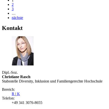
1
2
3
…
nächste
Kontakt
Dipl.-Soz.
Christiane Rasch
Stabsstelle Diversity, Inklusion und Familiengerechte Hochschule
Bereich:
R
|
K
Telefon:
+49 341 3076-8655