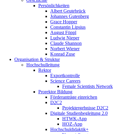
Geschichte
Persönlichkeiten
Albert Geutebrück
Johannes Gutenberg
Grace Hopper
Constantin Lipsius
August Föppl
Ludwig Nieper
Claude Shannon
Norbert Wiener
Konrad Zuse
Organisation & Struktur
Hochschulleitung
Rektor
Exportkontrolle
Science Careers
Female Scientists Network
Prorektor Bildung
Förderanträge einreichen
D2C2
Projektergebnisse D2C2
Digitale Studienbegleitung 2.0
HTWK-App
HOZ-App
Hochschuldidaktik+