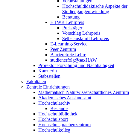
Veranstaltungen
Hochschuldidaktische Aspekte der
Studiengangentwicklung
Beratung
HTWK Lehrpreis
Preisträger
Vorschlag Lehrpreis
Selbstauskunft Lehrpreis
E-Learning-Service
Peer Zentrum
Barrierefreie Lehre
studienerfolg@saxHAW
Prorektor Forschung und Nachhaltigkeit
Kanzlerin
Stabsstellen
Fakultäten
Zentrale Einrichtungen
Mathematisch-Naturwissenschaftliches Zentrum
Akademisches Auslandsamt
Hochschularchiv
Bestände
Hochschulbibliothek
Hochschulsport
Hochschulsprachenzentrum
Hochschulkolleg