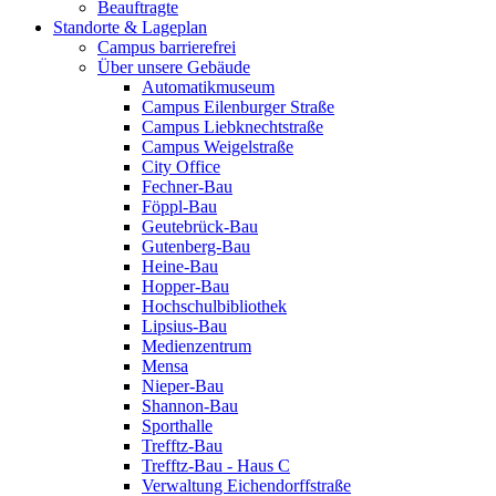
Beauftragte
Standorte & Lageplan
Campus barrierefrei
Über unsere Gebäude
Automatikmuseum
Campus Eilenburger Straße
Campus Liebknechtstraße
Campus Weigelstraße
City Office
Fechner-Bau
Föppl-Bau
Geutebrück-Bau
Gutenberg-Bau
Heine-Bau
Hopper-Bau
Hochschulbibliothek
Lipsius-Bau
Medienzentrum
Mensa
Nieper-Bau
Shannon-Bau
Sporthalle
Trefftz-Bau
Trefftz-Bau - Haus C
Verwaltung Eichendorffstraße