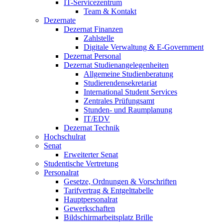
IT-Servicezentrum
Team & Kontakt
Dezernate
Dezernat Finanzen
Zahlstelle
Digitale Verwaltung & E-Government
Dezernat Personal
Dezernat Studienangelegenheiten
Allgemeine Studienberatung
Studierendensekretariat
International Student Services
Zentrales Prüfungsamt
Stunden- und Raumplanung
IT/EDV
Dezernat Technik
Hochschulrat
Senat
Erweiterter Senat
Studentische Vertretung
Personalrat
Gesetze, Ordnungen & Vorschriften
Tarifvertrag & Entgelttabelle
Hauptpersonalrat
Gewerkschaften
Bildschirmarbeitsplatz Brille