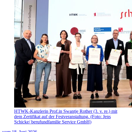
HTWK-Kanzlerin Prof.in Swantje Rother (3. v. re.) mit
dem Zertifikat auf der Festveranstaltung. (Foto: Jens
Schicke/ berufundfamilie Service GmbH)
vom
18. Juni 2026