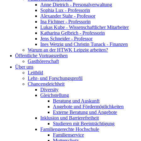
Anne Dietrich - Personalverwaltung
Sophia Lux - Professorin
Alexander Stahr - Professor
Ina Fichtner - Professorin
Lukas Kube - Wissenschaftlicher Mitarbeiter
Katharina Gelbrich - Professorin
Jens Schneider - Professor
Ines Wetzig und Christin Tunack - Finanzen
Warum an der HTWK Leipzig arbeiten?
Öffentliche Vortragsreihen
Gasthörerschaft
Über uns
Leitbild
Lehr- und Forschungsprofil
Chancengleichheit
Diversity
Gleichstellung
Beratung und Auskunft
Angebote und Fördermöglichkeiten
Externe Beratung und Angebote
Inklusion und Barrierefreiheit
Studieren mit Beeinträchtigung
Familiengerechte Hochschule
Familienservice
Mutterschutz