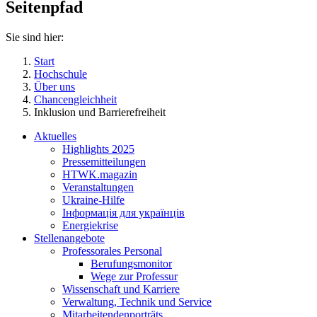
Seitenpfad
Sie sind hier:
Start
Hochschule
Über uns
Chancengleichheit
Inklusion und Barrierefreiheit
Aktuelles
Highlights 2025
Pressemitteilungen
HTWK.magazin
Veranstaltungen
Ukraine-Hilfe
Інформація для українців
Energiekrise
Stellenangebote
Professorales Personal
Berufungsmonitor
Wege zur Professur
Wissenschaft und Karriere
Verwaltung, Technik und Service
Mitarbeitendenporträts