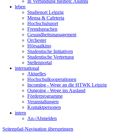
In Verbindung bleiben: Alumni
leben
Studienort Leipzig
Mensa & Cafeteria
Hochschulsport
Fremdsprachen
Gesundheitsmanagement
Orchester
Hörsaalkino
Studentische Initiativen
Studentische Vertretung
Stellenportal
international
Aktuelles
Hochschulkooperationen
Incoming - Wege an die HTWK Leipzig
Outgoing - Wege ins Ausland
Förderprogramme
Veranstaltungen
Kontaktpersonen
intern
An-/Abmelden
Seitenpfad-Navigation überspringen