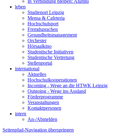
In Verbindung bleiben: Alumni
leben
Studienort Leipzig
Mensa & Cafeteria
Hochschulsport
Fremdsprachen
Gesundheitsmanagement
Orchester
Hörsaalkino
Studentische Initiativen
Studentische Vertretung
Stellenportal
international
Aktuelles
Hochschulkooperationen
Incoming - Wege an die HTWK Leipzig
Outgoing - Wege ins Ausland
Förderprogramme
Veranstaltungen
Kontaktpersonen
intern
An-/Abmelden
Seitenpfad-Navigation überspringen