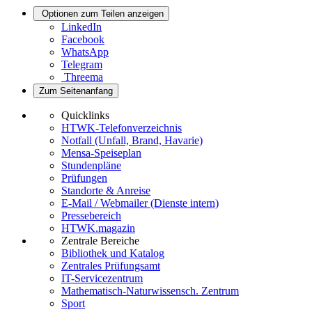
Optionen zum Teilen anzeigen
LinkedIn
Facebook
WhatsApp
Telegram
Threema
Zum Seitenanfang
Quicklinks
HTWK-Telefonverzeichnis
Notfall (Unfall, Brand, Havarie)
Mensa-Speiseplan
Stundenpläne
Prüfungen
Standorte & Anreise
E-Mail / Webmailer (Dienste intern)
Pressebereich
HTWK.magazin
Zentrale Bereiche
Bibliothek und Katalog
Zentrales Prüfungsamt
IT-Servicezentrum
Mathematisch-Naturwissensch. Zentrum
Sport