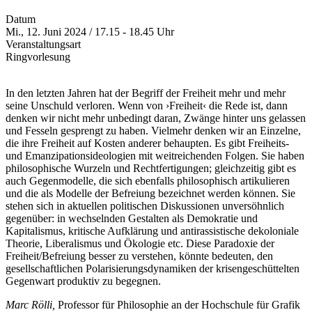
Datum
Mi., 12. Juni 2024 / 17.15 - 18.45 Uhr
Veranstaltungsart
Ringvorlesung
In den letzten Jahren hat der Begriff der Freiheit mehr und mehr
seine Unschuld verloren. Wenn von ›Freiheit‹ die Rede ist, dann
denken wir nicht mehr unbedingt daran, Zwänge hinter uns gelassen
und Fesseln gesprengt zu haben. Vielmehr denken wir an Einzelne,
die ihre Freiheit auf Kosten anderer behaupten. Es gibt Freiheits-
und Emanzipationsideologien mit weitreichenden Folgen. Sie haben
philosophische Wurzeln und Rechtfertigungen; gleichzeitig gibt es
auch Gegenmodelle, die sich ebenfalls philosophisch artikulieren
und die als Modelle der Befreiung bezeichnet werden können. Sie
stehen sich in aktuellen politischen Diskussionen unversöhnlich
gegenüber: in wechselnden Gestalten als Demokratie und
Kapitalismus, kritische Aufklärung und antirassistische dekoloniale
Theorie, Liberalismus und Ökologie etc. Diese Paradoxie der
Freiheit/Befreiung besser zu verstehen, könnte bedeuten, den
gesellschaftlichen Polarisierungsdynamiken der krisengeschüttelten
Gegenwart produktiv zu begegnen.
Marc Rölli,
Professor für Philosophie an der Hochschule für Grafik