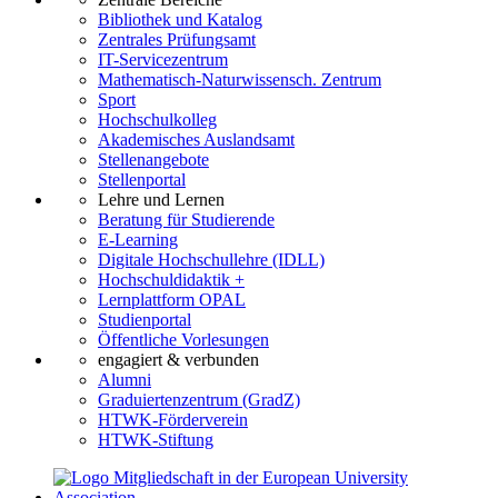
Bibliothek und Katalog
Zentrales Prüfungsamt
IT-Servicezentrum
Mathematisch-Naturwissensch. Zentrum
Sport
Hochschulkolleg
Akademisches Auslandsamt
Stellenangebote
Stellenportal
Lehre und Lernen
Beratung für Studierende
E-Learning
Digitale Hochschullehre (IDLL)
Hochschuldidaktik +
Lernplattform OPAL
Studienportal
Öffentliche Vorlesungen
engagiert & verbunden
Alumni
Graduiertenzentrum (GradZ)
HTWK-Förderverein
HTWK-Stiftung