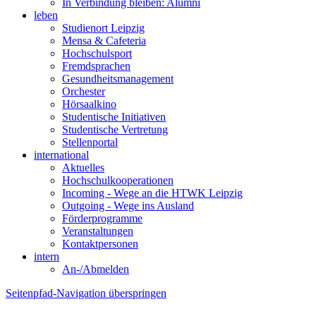
In Verbindung bleiben: Alumni
leben
Studienort Leipzig
Mensa & Cafeteria
Hochschulsport
Fremdsprachen
Gesundheitsmanagement
Orchester
Hörsaalkino
Studentische Initiativen
Studentische Vertretung
Stellenportal
international
Aktuelles
Hochschulkooperationen
Incoming - Wege an die HTWK Leipzig
Outgoing - Wege ins Ausland
Förderprogramme
Veranstaltungen
Kontaktpersonen
intern
An-/Abmelden
Seitenpfad-Navigation überspringen