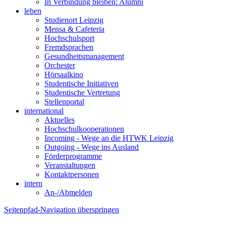
In Verbindung bleiben: Alumni
leben
Studienort Leipzig
Mensa & Cafeteria
Hochschulsport
Fremdsprachen
Gesundheitsmanagement
Orchester
Hörsaalkino
Studentische Initiativen
Studentische Vertretung
Stellenportal
international
Aktuelles
Hochschulkooperationen
Incoming - Wege an die HTWK Leipzig
Outgoing - Wege ins Ausland
Förderprogramme
Veranstaltungen
Kontaktpersonen
intern
An-/Abmelden
Seitenpfad-Navigation überspringen