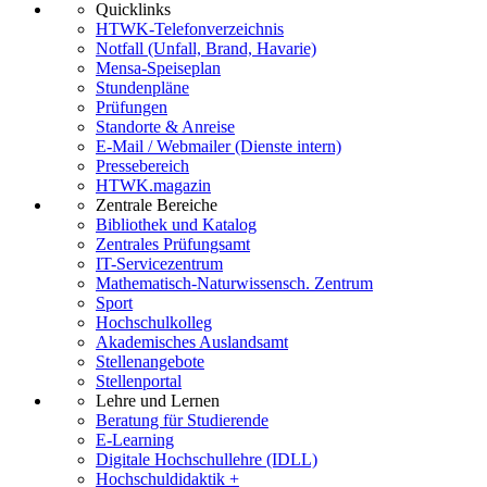
Quicklinks
HTWK-Telefonverzeichnis
Notfall (Unfall, Brand, Havarie)
Mensa-Speiseplan
Stundenpläne
Prüfungen
Standorte & Anreise
E-Mail / Webmailer (Dienste intern)
Pressebereich
HTWK.magazin
Zentrale Bereiche
Bibliothek und Katalog
Zentrales Prüfungsamt
IT-Servicezentrum
Mathematisch-Naturwissensch. Zentrum
Sport
Hochschulkolleg
Akademisches Auslandsamt
Stellenangebote
Stellenportal
Lehre und Lernen
Beratung für Studierende
E-Learning
Digitale Hochschullehre (IDLL)
Hochschuldidaktik +