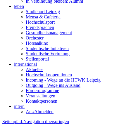
In Verbindung bleiben: Alumni
leben
Studienort Leipzig
Mensa & Cafeteria
Hochschulsport
Fremdsprachen
Gesundheitsmanagement
Orchester
Hörsaalkino
Studentische Initiativen
Studentische Vertretung
Stellenportal
international
Aktuelles
Hochschulkooperationen
Incoming - Wege an die HTWK Leipzig
Outgoing - Wege ins Ausland
Förderprogramme
Veranstaltungen
Kontaktpersonen
intern
An-/Abmelden
Seitenpfad-Navigation überspringen