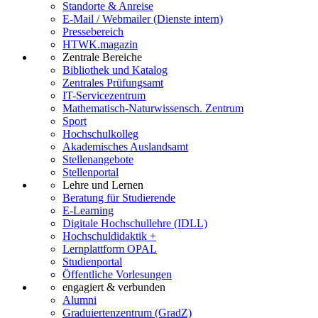
Standorte & Anreise
E-Mail / Webmailer (Dienste intern)
Pressebereich
HTWK.magazin
Zentrale Bereiche
Bibliothek und Katalog
Zentrales Prüfungsamt
IT-Servicezentrum
Mathematisch-Naturwissensch. Zentrum
Sport
Hochschulkolleg
Akademisches Auslandsamt
Stellenangebote
Stellenportal
Lehre und Lernen
Beratung für Studierende
E-Learning
Digitale Hochschullehre (IDLL)
Hochschuldidaktik +
Lernplattform OPAL
Studienportal
Öffentliche Vorlesungen
engagiert & verbunden
Alumni
Graduiertenzentrum (GradZ)