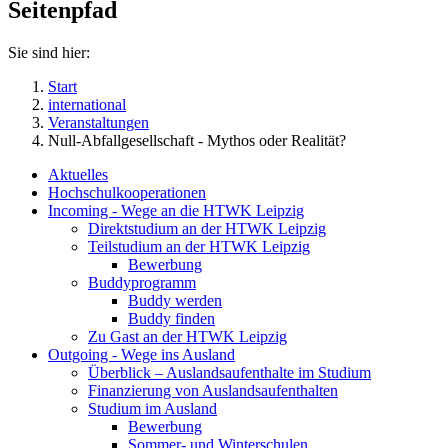
Seitenpfad
Sie sind hier:
Start
international
Veranstaltungen
Null-Abfallgesellschaft - Mythos oder Realität?
Aktuelles
Hochschulkooperationen
Incoming - Wege an die HTWK Leipzig
Direktstudium an der HTWK Leipzig
Teilstudium an der HTWK Leipzig
Bewerbung
Buddyprogramm
Buddy werden
Buddy finden
Zu Gast an der HTWK Leipzig
Outgoing - Wege ins Ausland
Überblick – Auslandsaufenthalte im Studium
Finanzierung von Auslandsaufenthalten
Studium im Ausland
Bewerbung
Sommer- und Winterschulen