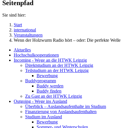
Seitenpfad
Sie sind hier:
Start
international
Veranstaltungen
Wenn der Holzwurm Radio hört – oder: Die perfekte Welle
Aktuelles
Hochschulkooperationen
Incoming - Wege an die HTWK Leipzig
Direktstudium an der HTWK Leipzig
Teilstudium an der HTWK Leipzig
Bewerbung
Buddyprogramm
Buddy werden
Buddy finden
Zu Gast an der HTWK Leipzig
Outgoing - Wege ins Ausland
Überblick – Auslandsaufenthalte im Studium
Finanzierung von Auslandsaufenthalten
Studium im Ausland
Bewerbung
Sommer- und Winterschulen