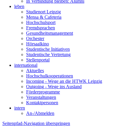
In Verbindung bleiben: Alumni
leben
Studienort Leipzig
Mensa & Cafeteria
Hochschulsport
Fremdsprachen
Gesundheitsmanagement
Orchester
Hörsaalkino
Studentische Initiativen
Studentische Vertretung
Stellenportal
international
Aktuelles
Hochschulkooperationen
Incoming - Wege an die HTWK Leipzig
Outgoing - Wege ins Ausland
Förderprogramme
Veranstaltungen
Kontaktpersonen
intern
An-/Abmelden
Seitenpfad-Navigation überspringen