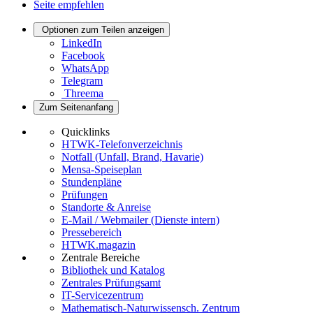
Seite empfehlen
Optionen zum Teilen anzeigen
LinkedIn
Facebook
WhatsApp
Telegram
Threema
Zum Seitenanfang
Quicklinks
HTWK-Telefonverzeichnis
Notfall (Unfall, Brand, Havarie)
Mensa-Speiseplan
Stundenpläne
Prüfungen
Standorte & Anreise
E-Mail / Webmailer (Dienste intern)
Pressebereich
HTWK.magazin
Zentrale Bereiche
Bibliothek und Katalog
Zentrales Prüfungsamt
IT-Servicezentrum
Mathematisch-Naturwissensch. Zentrum