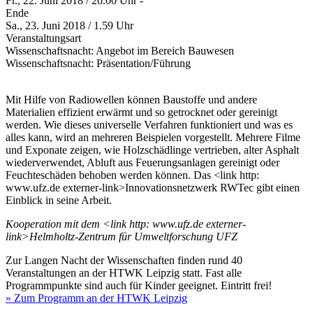
Fr., 22. Juni 2018 / 20.00 Uhr -
Ende
Sa., 23. Juni 2018 / 1.59 Uhr
Veranstaltungsart
Wissenschaftsnacht: Angebot im Bereich Bauwesen
Wissenschaftsnacht: Präsentation/Führung
Mit Hilfe von Radiowellen können Baustoffe und andere
Materialien effizient erwärmt und so getrocknet oder gereinigt
werden. Wie dieses universelle Verfahren funktioniert und was es
alles kann, wird an mehreren Beispielen vorgestellt. Mehrere Filme
und Exponate zeigen, wie Holzschädlinge vertrieben, alter Asphalt
wiederverwendet, Abluft aus Feuerungsanlagen gereinigt oder
Feuchteschäden behoben werden können. Das <link http:
www.ufz.de externer-link>Innovationsnetzwerk RWTec gibt einen
Einblick in seine Arbeit.
Kooperation mit dem <link http: www.ufz.de externer-
link>Helmholtz-Zentrum für Umweltforschung UFZ
Zur Langen Nacht der Wissenschaften finden rund 40
Veranstaltungen an der HTWK Leipzig statt. Fast alle
Programmpunkte sind auch für Kinder geeignet. Eintritt frei!
» Zum Programm an der HTWK Leipzig