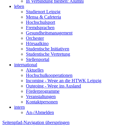
In Verbindung bleiben: Alumni
leben
Studienort Leipzig
Mensa & Cafeteria
Hochschulsport
Fremdsprachen
Gesundheitsmanagement
Orchester
Hörsaalkino
Studentische Initiativen
Studentische Vertretung
Stellenportal
international
Aktuelles
Hochschulkooperationen
Incoming - Wege an die HTWK Leipzig
Outgoing - Wege ins Ausland
Förderprogramme
Veranstaltungen
Kontaktpersonen
intern
An-/Abmelden
Seitenpfad-Navigation überspringen