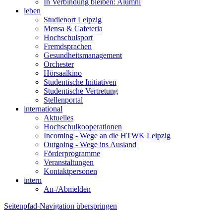
In Verbindung bleiben: Alumni
leben
Studienort Leipzig
Mensa & Cafeteria
Hochschulsport
Fremdsprachen
Gesundheitsmanagement
Orchester
Hörsaalkino
Studentische Initiativen
Studentische Vertretung
Stellenportal
international
Aktuelles
Hochschulkooperationen
Incoming - Wege an die HTWK Leipzig
Outgoing - Wege ins Ausland
Förderprogramme
Veranstaltungen
Kontaktpersonen
intern
An-/Abmelden
Seitenpfad-Navigation überspringen