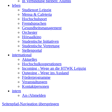
In Verbindung bleiben: Alumni
leben
Studienort Leipzig
Mensa & Cafeteria
Hochschulsport
Fremdsprachen
Gesundheitsmanagement
Orchester
Hörsaalkino
Studentische Initiativen
Studentische Vertretung
Stellenportal
international
Aktuelles
Hochschulkooperationen
Incoming - Wege an die HTWK Leipzig
Outgoing - Wege ins Ausland
Förderprogramme
Veranstaltungen
Kontaktpersonen
intern
An-/Abmelden
Seitenpfad-Navigation überspringen