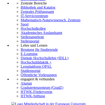
Zentrale Bereiche
Bibliothek und Katalog
Zentrales Prüfungsamt
IT-Servicezentrum
Mathematisch-Naturwissensch. Zentrum
Sport
Hochschulkolleg
Akademisches Auslandsamt
Stellenangebote
Stellenportal
Lehre und Lernen
Beratung für Studierende
E-Learning
Digitale Hochschullehre (IDLL)
Hochschuldidaktik +
Lernplattform OPAL
Studienportal
Öffentliche Vorlesungen
engagiert & verbunden
Alumni
Graduiertenzentrum (GradZ)
HTWK-Förderverein
HTWK-Stiftung