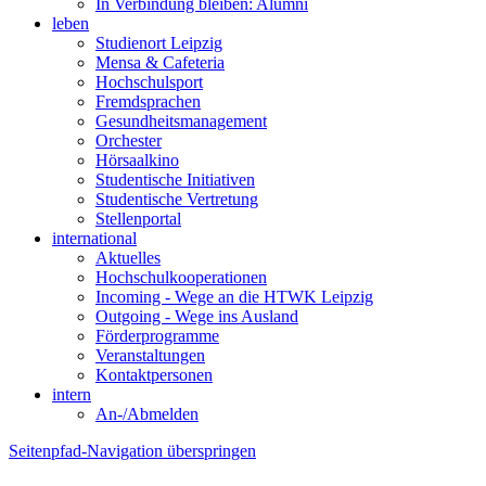
In Verbindung bleiben: Alumni
leben
Studienort Leipzig
Mensa & Cafeteria
Hochschulsport
Fremdsprachen
Gesundheitsmanagement
Orchester
Hörsaalkino
Studentische Initiativen
Studentische Vertretung
Stellenportal
international
Aktuelles
Hochschulkooperationen
Incoming - Wege an die HTWK Leipzig
Outgoing - Wege ins Ausland
Förderprogramme
Veranstaltungen
Kontaktpersonen
intern
An-/Abmelden
Seitenpfad-Navigation überspringen