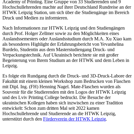
Academy of Printing
. Eine Gruppe von 33 Studierenden und 9
Hochschullehrenden machte auf ihrer Deutschland Rundreise an der
HTWK Leipzig Station, um sich über die Studiengänge im Bereich
Druck und Medien zu informieren.
Nach Informationen zur HTWK Leipzig und den Studiengängen
durch Prof. Holger Zellmer sowie zu den Möglichkeiten eines
Auslandssemesters oder Auslandsstudium durch M.A. Xu Xiao kam
als besonderes Highlight der Erfahrungsbericht von Yevanhelina
Burdelo, Studentin aus dem Masterstudiengang Druck- und
Verpackungstechnik. Auf Ukrainisch berichtete sie mit großer
Begeisterung von Ihrem Studium an der HTWK und dem Leben in
Leipzig.
Es folgte ein Rundgang durch die Druck- und 3D-Druck-Labore der
Fakultät mit einem kleinen Workshop zum Bedrucken von Flaschen
mit Dipl. Ing. (FH) Henning Nagel. Mate-Flaschen wurden als
Souvenir für die Studierenden mit den Logos der HTWK Leipzig
und des
Lviv Printing College
bedruckt. Die Besuche der
ukrainischen Kollegen haben sich inzwischen zu einer Tradition
entwickelt: Schon zum dritten Mal seit 2022 kamen
Hochschullehrende und Studierende an die HTWK Leipzig,
unterstützt durch den
Förderverein der HTWK Leipzig
.