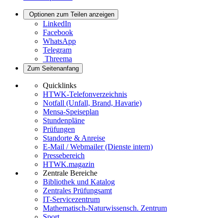
Optionen zum Teilen anzeigen
LinkedIn
Facebook
WhatsApp
Telegram
Threema
Zum Seitenanfang
Quicklinks
HTWK-Telefonverzeichnis
Notfall (Unfall, Brand, Havarie)
Mensa-Speiseplan
Stundenpläne
Prüfungen
Standorte & Anreise
E-Mail / Webmailer (Dienste intern)
Pressebereich
HTWK.magazin
Zentrale Bereiche
Bibliothek und Katalog
Zentrales Prüfungsamt
IT-Servicezentrum
Mathematisch-Naturwissensch. Zentrum
Sport