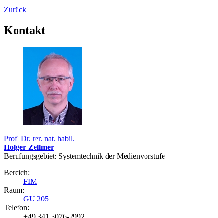
Zurück
Kontakt
Prof. Dr. rer. nat. habil.
Holger Zellmer
Berufungsgebiet: System­technik der Medien­vorstufe
Bereich:
FIM
Raum:
GU 205
Telefon:
+49 341 3076-2992