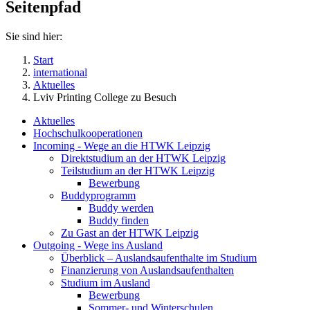
Seitenpfad
Sie sind hier:
Start
international
Aktuelles
Lviv Printing College zu Besuch
Aktuelles
Hochschulkooperationen
Incoming - Wege an die HTWK Leipzig
Direktstudium an der HTWK Leipzig
Teilstudium an der HTWK Leipzig
Bewerbung
Buddyprogramm
Buddy werden
Buddy finden
Zu Gast an der HTWK Leipzig
Outgoing - Wege ins Ausland
Überblick – Auslandsaufenthalte im Studium
Finanzierung von Auslandsaufenthalten
Studium im Ausland
Bewerbung
Sommer- und Winterschulen