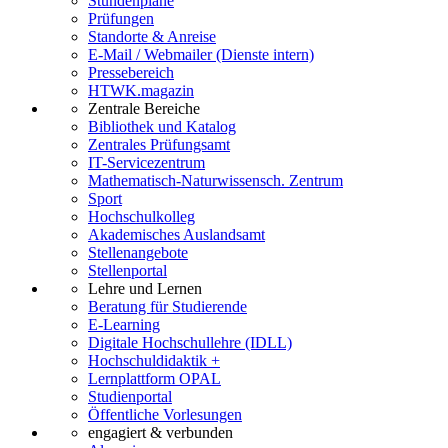
Stundenpläne
Prüfungen
Standorte & Anreise
E-Mail / Webmailer (Dienste intern)
Pressebereich
HTWK.magazin
Zentrale Bereiche
Bibliothek und Katalog
Zentrales Prüfungsamt
IT-Servicezentrum
Mathematisch-Naturwissensch. Zentrum
Sport
Hochschulkolleg
Akademisches Auslandsamt
Stellenangebote
Stellenportal
Lehre und Lernen
Beratung für Studierende
E-Learning
Digitale Hochschullehre (IDLL)
Hochschuldidaktik +
Lernplattform OPAL
Studienportal
Öffentliche Vorlesungen
engagiert & verbunden