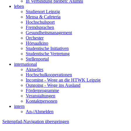
In Verbindung bleiben: Alumni
leben
Studienort Leipzig
Mensa & Cafeteria
Hochschulsport
Fremdsprachen
Gesundheitsmanagement
Orchester
Hörsaalkino
Studentische Initiativen
Studentische Vertretung
Stellenportal
international
Aktuelles
Hochschulkooperationen
Incoming - Wege an die HTWK Leipzig
Outgoing - Wege ins Ausland
Förderprogramme
Veranstaltungen
Kontaktpersonen
intern
An-/Abmelden
Seitenpfad-Navigation überspringen