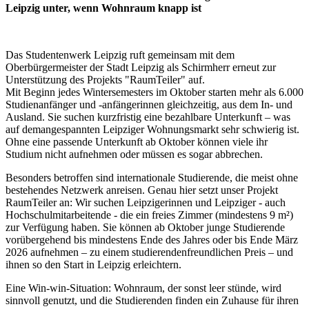
Leipzig unter, wenn Wohnraum knapp ist
Das Studentenwerk Leipzig ruft gemeinsam mit dem
Oberbürgermeister der Stadt Leipzig als Schirmherr erneut zur
Unterstützung des Projekts "RaumTeiler" auf.
Mit Beginn jedes Wintersemesters im Oktober starten mehr als 6.000
Studienanfänger und -anfängerinnen gleichzeitig, aus dem In- und
Ausland. Sie suchen kurzfristig eine bezahlbare Unterkunft – was
auf demangespannten Leipziger Wohnungsmarkt sehr schwierig ist.
Ohne eine passende Unterkunft ab Oktober können viele ihr
Studium nicht aufnehmen oder müssen es sogar abbrechen.
Besonders betroffen sind internationale Studierende, die meist ohne
bestehendes Netzwerk anreisen. Genau hier setzt unser Projekt
RaumTeiler an: Wir suchen Leipzigerinnen und Leipziger - auch
Hochschulmitarbeitende - die ein freies Zimmer (mindestens 9 m²)
zur Verfügung haben. Sie können ab Oktober junge Studierende
vorübergehend bis mindestens Ende des Jahres oder bis Ende März
2026 aufnehmen – zu einem studierendenfreundlichen Preis – und
ihnen so den Start in Leipzig erleichtern.
Eine Win-win-Situation: Wohnraum, der sonst leer stünde, wird
sinnvoll genutzt, und die Studierenden finden ein Zuhause für ihren