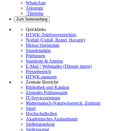
WhatsApp
Telegram
Threema
Zum Seitenanfang
Quicklinks
HTWK-Telefonverzeichnis
Notfall (Unfall, Brand, Havarie)
Mensa-Speiseplan
Stundenpläne
Prüfungen
Standorte & Anreise
E-Mail / Webmailer (Dienste intern)
Pressebereich
HTWK.magazin
Zentrale Bereiche
Bibliothek und Katalog
Zentrales Prüfungsamt
IT-Servicezentrum
Mathematisch-Naturwissensch. Zentrum
Sport
Hochschulkolleg
Akademisches Auslandsamt
Stellenangebote
Stellenportal