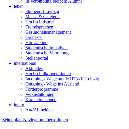
In Verbindung bleiben: Alumni
leben
Studienort Leipzig
Mensa & Cafeteria
Hochschulsport
Fremdsprachen
Gesundheitsmanagement
Orchester
Hörsaalkino
Studentische Initiativen
Studentische Vertretung
Stellenportal
international
Aktuelles
Hochschulkooperationen
Incoming - Wege an die HTWK Leipzig
Outgoing - Wege ins Ausland
Förderprogramme
Veranstaltungen
Kontaktpersonen
intern
An-/Abmelden
Seitenpfad-Navigation überspringen