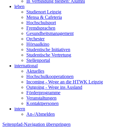
In Verbindung bleiben: Alumni
leben
Studienort Leipzig
Mensa & Cafeteria
Hochschulsport
Fremdsprachen
Gesundheitsmanagement
Orchester
Hörsaalkino
Studentische Initiativen
Studentische Vertretung
Stellenportal
international
Aktuelles
Hochschulkooperationen
Incoming - Wege an die HTWK Leipzig
Outgoing - Wege ins Ausland
Förderprogramme
Veranstaltungen
Kontaktpersonen
intern
An-/Abmelden
Seitenpfad-Navigation überspringen