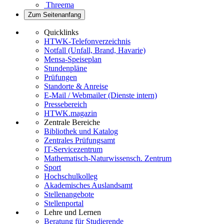
Threema
Zum Seitenanfang
Quicklinks
HTWK-Telefonverzeichnis
Notfall (Unfall, Brand, Havarie)
Mensa-Speiseplan
Stundenpläne
Prüfungen
Standorte & Anreise
E-Mail / Webmailer (Dienste intern)
Pressebereich
HTWK.magazin
Zentrale Bereiche
Bibliothek und Katalog
Zentrales Prüfungsamt
IT-Servicezentrum
Mathematisch-Naturwissensch. Zentrum
Sport
Hochschulkolleg
Akademisches Auslandsamt
Stellenangebote
Stellenportal
Lehre und Lernen
Beratung für Studierende