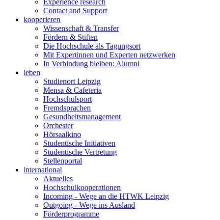
Experience research
Contact and Support
kooperieren
Wissenschaft & Transfer
Fördern & Stiften
Die Hochschule als Tagungsort
Mit Expertinnen und Experten netzwerken
In Verbindung bleiben: Alumni
leben
Studienort Leipzig
Mensa & Cafeteria
Hochschulsport
Fremdsprachen
Gesundheitsmanagement
Orchester
Hörsaalkino
Studentische Initiativen
Studentische Vertretung
Stellenportal
international
Aktuelles
Hochschulkooperationen
Incoming - Wege an die HTWK Leipzig
Outgoing - Wege ins Ausland
Förderprogramme