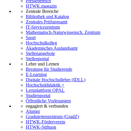
Pressebereich
HTWK.magazin
Zentrale Bereiche
Bibliothek und Katalog
Zentrales Prüfungsamt
IT-Servicezentrum
Mathematisch-Naturwissensch. Zentrum
Sport
Hochschulkolleg
Akademisches Auslandsamt
Stellenangebote
Stellenportal
Lehre und Lernen
Beratung für Studierende
E-Learning
Digitale Hochschullehre (IDLL)
Hochschuldidaktik +
Lernplattform OPAL
Studienportal
Öffentliche Vorlesungen
engagiert & verbunden
Alumni
Graduiertenzentrum (GradZ)
HTWK-Förderverein
HTWK-Stiftung