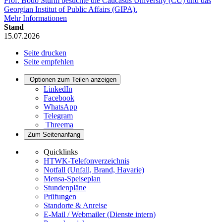
Prof. Bodo Sturm besuchte die Caucasus University (CU) und das
Georgian Institut of Public Affairs (GIPA).
Mehr Informationen
Stand
15.07.2026
Seite drucken
Seite empfehlen
Optionen zum Teilen anzeigen
LinkedIn
Facebook
WhatsApp
Telegram
Threema
Zum Seitenanfang
Quicklinks
HTWK-Telefonverzeichnis
Notfall (Unfall, Brand, Havarie)
Mensa-Speiseplan
Stundenpläne
Prüfungen
Standorte & Anreise
E-Mail / Webmailer (Dienste intern)