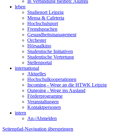
In Verbindung bleiben: Alumni
leben
Studienort Leipzig
Mensa & Cafeteria
Hochschulsport
Fremdsprachen
Gesundheitsmanagement
Orchester
Hörsaalkino
Studentische Initiativen
Studentische Vertretung
Stellenportal
international
Aktuelles
Hochschulkooperationen
Incoming - Wege an die HTWK Leipzig
Outgoing - Wege ins Ausland
Förderprogramme
Veranstaltungen
Kontaktpersonen
intern
An-/Abmelden
Seitenpfad-Navigation überspringen