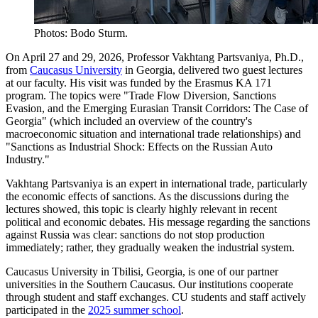
Photos: Bodo Sturm.
On April 27 and 29, 2026, Professor Vakhtang Partsvaniya, Ph.D.,
from
Caucasus University
in Georgia, delivered two guest lectures
at our faculty. His visit was funded by the Erasmus KA 171
program. The topics were "Trade Flow Diversion, Sanctions
Evasion, and the Emerging Eurasian Transit Corridors: The Case of
Georgia" (which included an overview of the country's
macroeconomic situation and international trade relationships) and
"Sanctions as Industrial Shock: Effects on the Russian Auto
Industry."
Vakhtang Partsvaniya is an expert in international trade, particularly
the economic effects of sanctions. As the discussions during the
lectures showed, this topic is clearly highly relevant in recent
political and economic debates. His message regarding the sanctions
against Russia was clear: sanctions do not stop production
immediately; rather, they gradually weaken the industrial system.
Caucasus University in Tbilisi, Georgia, is one of our partner
universities in the Southern Caucasus. Our institutions cooperate
through student and staff exchanges. CU students and staff actively
participated in the
2025 summer school
.