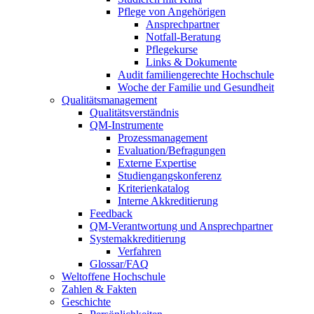
Pflege von Angehörigen
Ansprechpartner
Notfall-Beratung
Pflegekurse
Links & Dokumente
Audit familiengerechte Hochschule
Woche der Familie und Gesundheit
Qualitätsmanagement
Qualitätsverständnis
QM-Instrumente
Prozessmanagement
Evaluation/Befragungen
Externe Expertise
Studiengangskonferenz
Kriterienkatalog
Interne Akkreditierung
Feedback
QM-Verantwortung und Ansprechpartner
Systemakkreditierung
Verfahren
Glossar/FAQ
Weltoffene Hochschule
Zahlen & Fakten
Geschichte