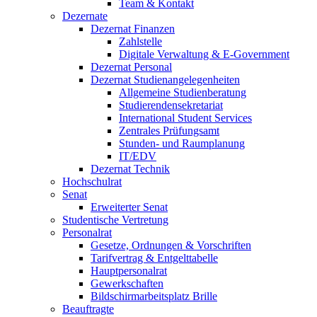
Team & Kontakt
Dezernate
Dezernat Finanzen
Zahlstelle
Digitale Verwaltung & E-Government
Dezernat Personal
Dezernat Studienangelegenheiten
Allgemeine Studienberatung
Studierendensekretariat
International Student Services
Zentrales Prüfungsamt
Stunden- und Raumplanung
IT/EDV
Dezernat Technik
Hochschulrat
Senat
Erweiterter Senat
Studentische Vertretung
Personalrat
Gesetze, Ordnungen & Vorschriften
Tarifvertrag & Entgelttabelle
Hauptpersonalrat
Gewerkschaften
Bildschirmarbeitsplatz Brille
Beauftragte