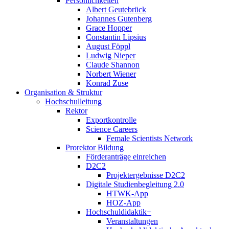
Persönlichkeiten
Albert Geutebrück
Johannes Gutenberg
Grace Hopper
Constantin Lipsius
August Föppl
Ludwig Nieper
Claude Shannon
Norbert Wiener
Konrad Zuse
Organisation & Struktur
Hochschulleitung
Rektor
Exportkontrolle
Science Careers
Female Scientists Network
Prorektor Bildung
Förderanträge einreichen
D2C2
Projektergebnisse D2C2
Digitale Studienbegleitung 2.0
HTWK-App
HOZ-App
Hochschuldidaktik+
Veranstaltungen