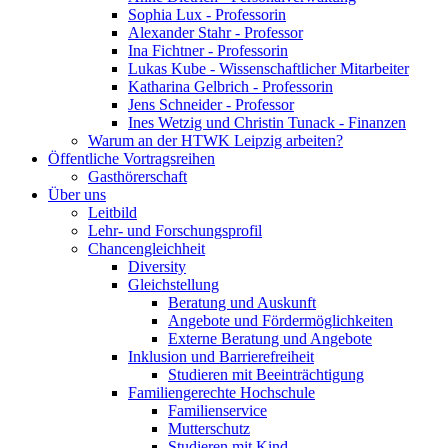
Sophia Lux - Professorin
Alexander Stahr - Professor
Ina Fichtner - Professorin
Lukas Kube - Wissenschaftlicher Mitarbeiter
Katharina Gelbrich - Professorin
Jens Schneider - Professor
Ines Wetzig und Christin Tunack - Finanzen
Warum an der HTWK Leipzig arbeiten?
Öffentliche Vortragsreihen
Gasthörerschaft
Über uns
Leitbild
Lehr- und Forschungsprofil
Chancengleichheit
Diversity
Gleichstellung
Beratung und Auskunft
Angebote und Fördermöglichkeiten
Externe Beratung und Angebote
Inklusion und Barrierefreiheit
Studieren mit Beeinträchtigung
Familiengerechte Hochschule
Familienservice
Mutterschutz
Studieren mit Kind