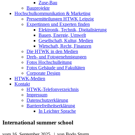
Zuse-Bau
Bauprojekte
Hochschulkommunikation & Marketing
Pressemitteilungen HTWK Leipzig
Expertinnen und Experten finden
Elektronik, Technik, Digitalisierung
Bauen, Energie, Umwelt
Gesellschaft, Kultur, Medien
Wirtschaft, Recht, Finanzen
Die HTWK in den Medien
Dreh- und Fotogenehmigungen
Fotos Hochschulleitung
Fotos Gebäude und Fakultäten
Corporate Design
HTWK-Medien
Kontakt
HTWK-Telefonverzeichnis
Impressum
Datenschutzerklärung
Barrierefreiheitserklärung
In Leichter Sprache
International summer school
vom
16. September 2025
|
von
Bodo Sturm