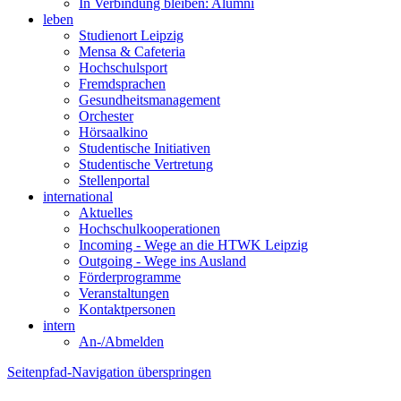
In Verbindung bleiben: Alumni
leben
Studienort Leipzig
Mensa & Cafeteria
Hochschulsport
Fremdsprachen
Gesundheitsmanagement
Orchester
Hörsaalkino
Studentische Initiativen
Studentische Vertretung
Stellenportal
international
Aktuelles
Hochschulkooperationen
Incoming - Wege an die HTWK Leipzig
Outgoing - Wege ins Ausland
Förderprogramme
Veranstaltungen
Kontaktpersonen
intern
An-/Abmelden
Seitenpfad-Navigation überspringen