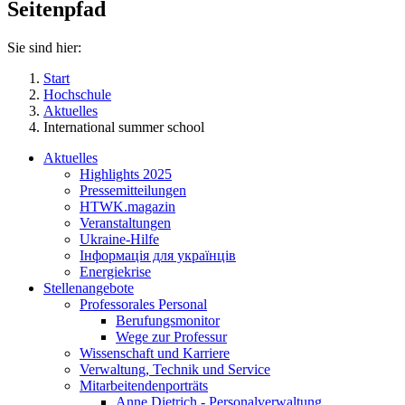
Seitenpfad
Sie sind hier:
Start
Hochschule
Aktuelles
International summer school
Aktuelles
Highlights 2025
Pressemitteilungen
HTWK.magazin
Veranstaltungen
Ukraine-Hilfe
Інформація для українців
Energiekrise
Stellenangebote
Professorales Personal
Berufungsmonitor
Wege zur Professur
Wissenschaft und Karriere
Verwaltung, Technik und Service
Mitarbeitendenporträts
Anne Dietrich - Personalverwaltung