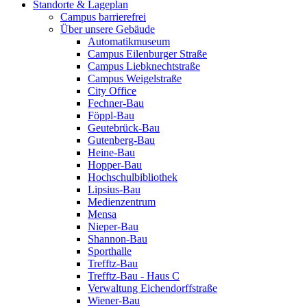
Standorte & Lageplan
Campus barrierefrei
Über unsere Gebäude
Automatikmuseum
Campus Eilenburger Straße
Campus Liebknechtstraße
Campus Weigelstraße
City Office
Fechner-Bau
Föppl-Bau
Geutebrück-Bau
Gutenberg-Bau
Heine-Bau
Hopper-Bau
Hochschulbibliothek
Lipsius-Bau
Medienzentrum
Mensa
Nieper-Bau
Shannon-Bau
Sporthalle
Trefftz-Bau
Trefftz-Bau - Haus C
Verwaltung Eichendorffstraße
Wiener-Bau