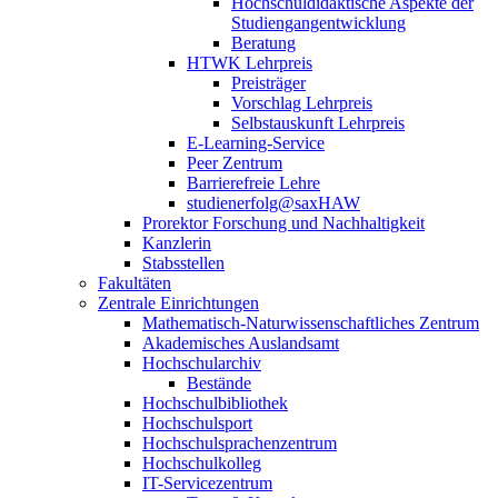
Hochschuldidaktische Aspekte der
Studiengangentwicklung
Beratung
HTWK Lehrpreis
Preisträger
Vorschlag Lehrpreis
Selbstauskunft Lehrpreis
E-Learning-Service
Peer Zentrum
Barrierefreie Lehre
studienerfolg@saxHAW
Prorektor Forschung und Nachhaltigkeit
Kanzlerin
Stabsstellen
Fakultäten
Zentrale Einrichtungen
Mathematisch-Naturwissenschaftliches Zentrum
Akademisches Auslandsamt
Hochschularchiv
Bestände
Hochschulbibliothek
Hochschulsport
Hochschulsprachenzentrum
Hochschulkolleg
IT-Servicezentrum