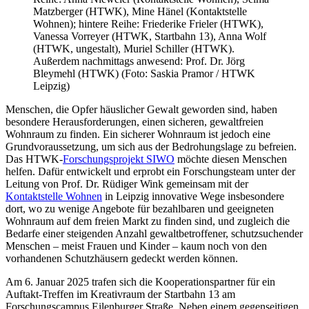
Matzberger (HTWK), Mine Hänel (Kontaktstelle
Wohnen); hintere Reihe: Friederike Frieler (HTWK),
Vanessa Vorreyer (HTWK, Startbahn 13), Anna Wolf
(HTWK, ungestalt), Muriel Schiller (HTWK).
Außerdem nachmittags anwesend: Prof. Dr. Jörg
Bleymehl (HTWK) (Foto: Saskia Pramor / HTWK
Leipzig)
Menschen, die Opfer häuslicher Gewalt geworden sind, haben
besondere Herausforderungen, einen sicheren, gewaltfreien
Wohnraum zu finden. Ein sicherer Wohnraum ist jedoch eine
Grundvoraussetzung, um sich aus der Bedrohungslage zu befreien.
Das HTWK-
Forschungsprojekt SIWO
möchte diesen Menschen
helfen. Dafür entwickelt und erprobt ein Forschungsteam unter der
Leitung von Prof. Dr. Rüdiger Wink gemeinsam mit der
Kontaktstelle Wohnen
in Leipzig innovative Wege insbesondere
dort, wo zu wenige Angebote für bezahlbaren und geeigneten
Wohnraum auf dem freien Markt zu finden sind, und zugleich die
Bedarfe einer steigenden Anzahl gewaltbetroffener, schutzsuchender
Menschen – meist Frauen und Kinder – kaum noch von den
vorhandenen Schutzhäusern gedeckt werden können.
Am 6. Januar 2025 trafen sich die Kooperationspartner für ein
Auftakt-Treffen im Kreativraum der Startbahn 13 am
Forschungscampus Eilenburger Straße. Neben einem gegenseitigen