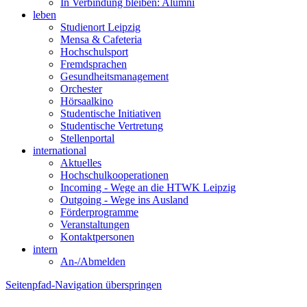
In Verbindung bleiben: Alumni
leben
Studienort Leipzig
Mensa & Cafeteria
Hochschulsport
Fremdsprachen
Gesundheitsmanagement
Orchester
Hörsaalkino
Studentische Initiativen
Studentische Vertretung
Stellenportal
international
Aktuelles
Hochschulkooperationen
Incoming - Wege an die HTWK Leipzig
Outgoing - Wege ins Ausland
Förderprogramme
Veranstaltungen
Kontaktpersonen
intern
An-/Abmelden
Seitenpfad-Navigation überspringen