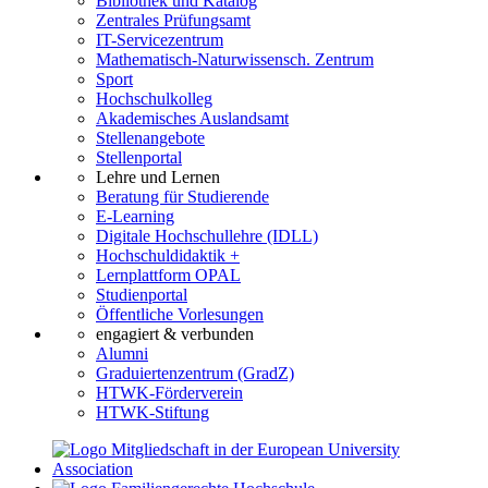
Bibliothek und Katalog
Zentrales Prüfungsamt
IT-Servicezentrum
Mathematisch-Naturwissensch. Zentrum
Sport
Hochschulkolleg
Akademisches Auslandsamt
Stellenangebote
Stellenportal
Lehre und Lernen
Beratung für Studierende
E-Learning
Digitale Hochschullehre (IDLL)
Hochschuldidaktik +
Lernplattform OPAL
Studienportal
Öffentliche Vorlesungen
engagiert & verbunden
Alumni
Graduiertenzentrum (GradZ)
HTWK-Förderverein
HTWK-Stiftung