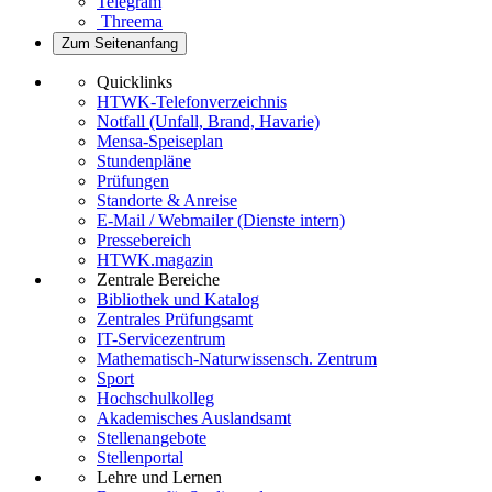
Telegram
Threema
Zum Seitenanfang
Quicklinks
HTWK-Telefonverzeichnis
Notfall (Unfall, Brand, Havarie)
Mensa-Speiseplan
Stundenpläne
Prüfungen
Standorte & Anreise
E-Mail / Webmailer (Dienste intern)
Pressebereich
HTWK.magazin
Zentrale Bereiche
Bibliothek und Katalog
Zentrales Prüfungsamt
IT-Servicezentrum
Mathematisch-Naturwissensch. Zentrum
Sport
Hochschulkolleg
Akademisches Auslandsamt
Stellenangebote
Stellenportal
Lehre und Lernen