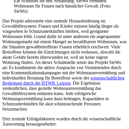
Ein Schlüssel für den Neuanfang: SieWo vermittelt
Wohnraum für Frauen nach häuslicher Gewalt. (Foto:
SieWo)
Das Projekt adressierte eine zentrale Herausforderung im
Gewalthilfesystem: Frauen und Kinder müssen häufig länger als
vorgesehen in Schutzunterkünften bleiben, weil geeigneter
Wohnraum fehlt. Grund dafür ist unter anderem ein angespannter
Wohnungsmarkt mit einem Mangel an bezahlbarem Wohnraum, was
die Situation gewaltbetroffener Frauen erheblich erschwert. Viele
Betroffene können die Einrichtungen nicht verlassen, obwohl die
akute Gefahr bereits überwunden ist, weil sie keine eigene
Wohnung finden. An dieser Schnittstelle setzte das Projekt SieWo
an: Es kombinierte die aktive Ansprache von Vermietenden durch
eine Kommunikationskampagne mit der Wohnraumvermittlung und
individuellen Beratung für Betroffene sowie der
wissenschaftlichen
Begleitung durch die HTWK Leipzig
. Die Ergebnisse
verdeutlichen, dass gezielte Wohnraumvermittlung das
Gewalthilfesystem entlasten kann. Jede erfolgreiche
Wohnungsvermittlung kann dazu beitragen, Kapazitäten in
Schutzunterkünften für akut schutzsuchende Personen
freizumachen.
Drei zentrale Erfolgsfaktoren wurden durch die wissenschaftliche
Auswertung herausgearbeitet: