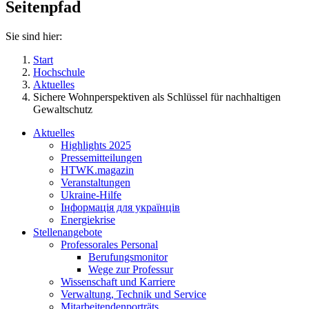
Seitenpfad
Sie sind hier:
Start
Hochschule
Aktuelles
Sichere Wohnperspektiven als Schlüssel für nachhaltigen
Gewaltschutz
Aktuelles
Highlights 2025
Pressemitteilungen
HTWK.magazin
Veranstaltungen
Ukraine-Hilfe
Інформація для українців
Energiekrise
Stellenangebote
Professorales Personal
Berufungsmonitor
Wege zur Professur
Wissenschaft und Karriere
Verwaltung, Technik und Service
Mitarbeitendenporträts