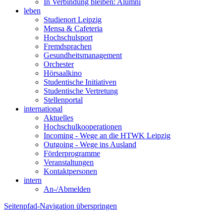
In Verbindung bleiben: Alumni
leben
Studienort Leipzig
Mensa & Cafeteria
Hochschulsport
Fremdsprachen
Gesundheitsmanagement
Orchester
Hörsaalkino
Studentische Initiativen
Studentische Vertretung
Stellenportal
international
Aktuelles
Hochschulkooperationen
Incoming - Wege an die HTWK Leipzig
Outgoing - Wege ins Ausland
Förderprogramme
Veranstaltungen
Kontaktpersonen
intern
An-/Abmelden
Seitenpfad-Navigation überspringen