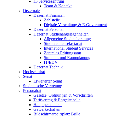
IT-Servicezentrum
Team & Kontakt
Dezernate
Dezernat Finanzen
Zahlstelle
Digitale Verwaltung & E-Government
Dezernat Personal
Dezernat Studienangelegenheiten
Allgemeine Studienberatung
Studierendensekretariat
International Student Services
Zentrales Prüfungsamt
Stunden- und Raumplanung
IT/EDV
Dezernat Technik
Hochschulrat
Senat
Erweiterter Senat
Studentische Vertretung
Personalrat
Gesetze, Ordnungen & Vorschriften
Tarifvertrag & Entgelttabelle
Hauptpersonalrat
Gewerkschaften
Bildschirmarbeitsplatz Brille