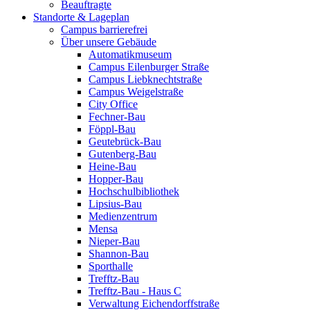
Beauftragte
Standorte & Lageplan
Campus barrierefrei
Über unsere Gebäude
Automatikmuseum
Campus Eilenburger Straße
Campus Liebknechtstraße
Campus Weigelstraße
City Office
Fechner-Bau
Föppl-Bau
Geutebrück-Bau
Gutenberg-Bau
Heine-Bau
Hopper-Bau
Hochschulbibliothek
Lipsius-Bau
Medienzentrum
Mensa
Nieper-Bau
Shannon-Bau
Sporthalle
Trefftz-Bau
Trefftz-Bau - Haus C
Verwaltung Eichendorffstraße