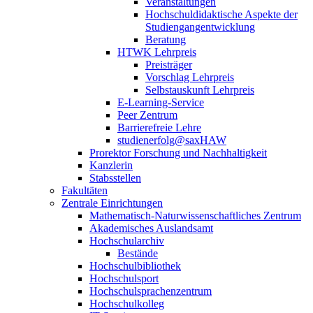
Veranstaltungen
Hochschuldidaktische Aspekte der
Studiengangentwicklung
Beratung
HTWK Lehrpreis
Preisträger
Vorschlag Lehrpreis
Selbstauskunft Lehrpreis
E-Learning-Service
Peer Zentrum
Barrierefreie Lehre
studienerfolg@saxHAW
Prorektor Forschung und Nachhaltigkeit
Kanzlerin
Stabsstellen
Fakultäten
Zentrale Einrichtungen
Mathematisch-Naturwissenschaftliches Zentrum
Akademisches Auslandsamt
Hochschularchiv
Bestände
Hochschulbibliothek
Hochschulsport
Hochschulsprachenzentrum
Hochschulkolleg