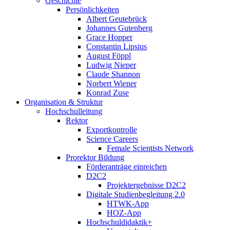
Geschichte
Persönlichkeiten
Albert Geutebrück
Johannes Gutenberg
Grace Hopper
Constantin Lipsius
August Föppl
Ludwig Nieper
Claude Shannon
Norbert Wiener
Konrad Zuse
Organisation & Struktur
Hochschulleitung
Rektor
Exportkontrolle
Science Careers
Female Scientists Network
Prorektor Bildung
Förderanträge einreichen
D2C2
Projektergebnisse D2C2
Digitale Studienbegleitung 2.0
HTWK-App
HOZ-App
Hochschuldidaktik+