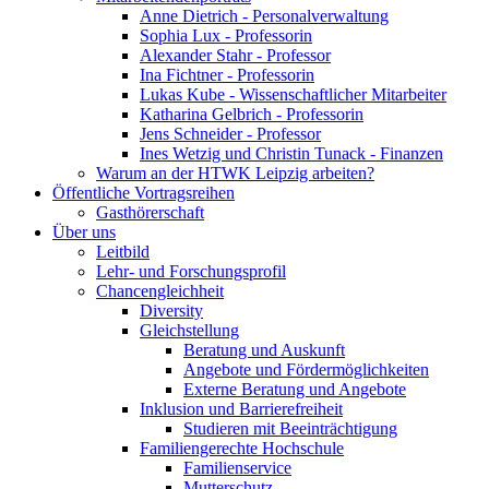
Anne Dietrich - Personalverwaltung
Sophia Lux - Professorin
Alexander Stahr - Professor
Ina Fichtner - Professorin
Lukas Kube - Wissenschaftlicher Mitarbeiter
Katharina Gelbrich - Professorin
Jens Schneider - Professor
Ines Wetzig und Christin Tunack - Finanzen
Warum an der HTWK Leipzig arbeiten?
Öffentliche Vortragsreihen
Gasthörerschaft
Über uns
Leitbild
Lehr- und Forschungsprofil
Chancengleichheit
Diversity
Gleichstellung
Beratung und Auskunft
Angebote und Fördermöglichkeiten
Externe Beratung und Angebote
Inklusion und Barrierefreiheit
Studieren mit Beeinträchtigung
Familiengerechte Hochschule
Familienservice
Mutterschutz