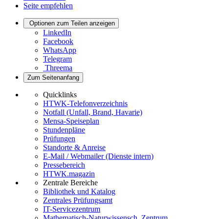
Seite empfehlen
Optionen zum Teilen anzeigen
LinkedIn
Facebook
WhatsApp
Telegram
Threema
Zum Seitenanfang
Quicklinks
HTWK-Telefonverzeichnis
Notfall (Unfall, Brand, Havarie)
Mensa-Speiseplan
Stundenpläne
Prüfungen
Standorte & Anreise
E-Mail / Webmailer (Dienste intern)
Pressebereich
HTWK.magazin
Zentrale Bereiche
Bibliothek und Katalog
Zentrales Prüfungsamt
IT-Servicezentrum
Mathematisch-Naturwissensch. Zentrum