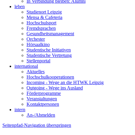
In Verbindung bleiben: Alumni
leben
Studienort Leipzig
Mensa & Cafeteria
Hochschulsport
Fremdsprachen
Gesundheitsmanagement
Orchester
Hörsaalkino
Studentische Initiativen
Studentische Vertretung
Stellenportal
international
Aktuelles
Hochschulkooperationen
Incoming - Wege an die HTWK Leipzig
Outgoing - Wege ins Ausland
Förderprogramme
Veranstaltungen
Kontaktpersonen
intern
An-/Abmelden
Seitenpfad-Navigation überspringen