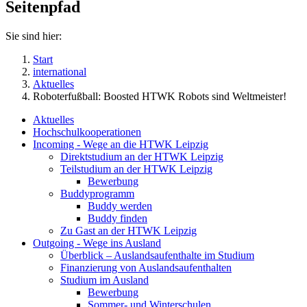
Seitenpfad
Sie sind hier:
Start
international
Aktuelles
Roboterfußball: Boosted HTWK Robots sind Weltmeister!
Aktuelles
Hochschulkooperationen
Incoming - Wege an die HTWK Leipzig
Direktstudium an der HTWK Leipzig
Teilstudium an der HTWK Leipzig
Bewerbung
Buddyprogramm
Buddy werden
Buddy finden
Zu Gast an der HTWK Leipzig
Outgoing - Wege ins Ausland
Überblick – Auslandsaufenthalte im Studium
Finanzierung von Auslandsaufenthalten
Studium im Ausland
Bewerbung
Sommer- und Winterschulen