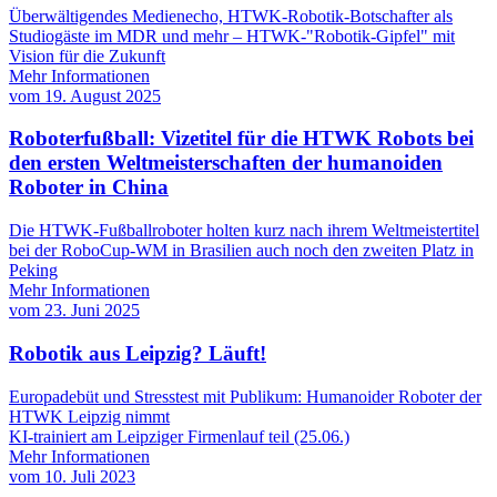
Überwältigendes Medienecho, HTWK-Robotik-Botschafter als
Studiogäste im MDR und mehr – HTWK-"Robotik-Gipfel" mit
Vision für die Zukunft
Mehr Informationen
vom
19. August 2025
Roboterfußball: Vizetitel für die HTWK Robots bei
den ersten Weltmeisterschaften der humanoiden
Roboter in China
Die HTWK-Fußballroboter holten kurz nach ihrem Weltmeistertitel
bei der RoboCup-WM in Brasilien auch noch den zweiten Platz in
Peking
Mehr Informationen
vom
23. Juni 2025
Robotik aus Leipzig? Läuft!
Europadebüt und Stresstest mit Publikum: Humanoider Roboter der
HTWK Leipzig nimmt
KI-trainiert am Leipziger Firmenlauf teil (25.06.)
Mehr Informationen
vom
10. Juli 2023