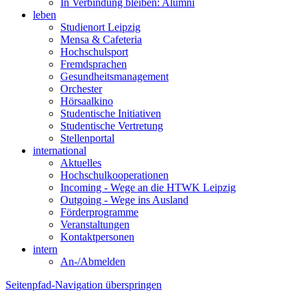
In Verbindung bleiben: Alumni
leben
Studienort Leipzig
Mensa & Cafeteria
Hochschulsport
Fremdsprachen
Gesundheitsmanagement
Orchester
Hörsaalkino
Studentische Initiativen
Studentische Vertretung
Stellenportal
international
Aktuelles
Hochschulkooperationen
Incoming - Wege an die HTWK Leipzig
Outgoing - Wege ins Ausland
Förderprogramme
Veranstaltungen
Kontaktpersonen
intern
An-/Abmelden
Seitenpfad-Navigation überspringen