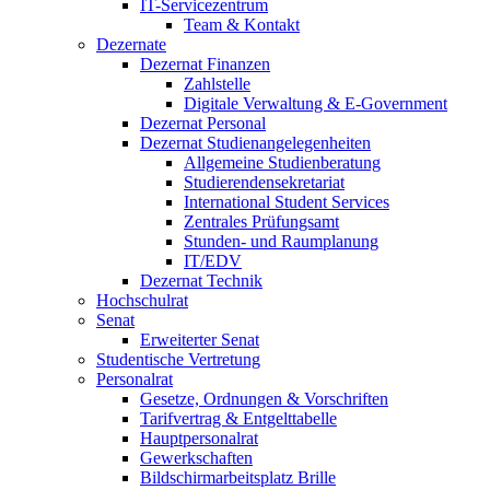
IT-Servicezentrum
Team & Kontakt
Dezernate
Dezernat Finanzen
Zahlstelle
Digitale Verwaltung & E-Government
Dezernat Personal
Dezernat Studienangelegenheiten
Allgemeine Studienberatung
Studierendensekretariat
International Student Services
Zentrales Prüfungsamt
Stunden- und Raumplanung
IT/EDV
Dezernat Technik
Hochschulrat
Senat
Erweiterter Senat
Studentische Vertretung
Personalrat
Gesetze, Ordnungen & Vorschriften
Tarifvertrag & Entgelttabelle
Hauptpersonalrat
Gewerkschaften
Bildschirmarbeitsplatz Brille