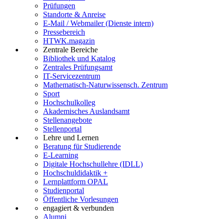
Prüfungen
Standorte & Anreise
E-Mail / Webmailer (Dienste intern)
Pressebereich
HTWK.magazin
Zentrale Bereiche
Bibliothek und Katalog
Zentrales Prüfungsamt
IT-Servicezentrum
Mathematisch-Naturwissensch. Zentrum
Sport
Hochschulkolleg
Akademisches Auslandsamt
Stellenangebote
Stellenportal
Lehre und Lernen
Beratung für Studierende
E-Learning
Digitale Hochschullehre (IDLL)
Hochschuldidaktik +
Lernplattform OPAL
Studienportal
Öffentliche Vorlesungen
engagiert & verbunden
Alumni