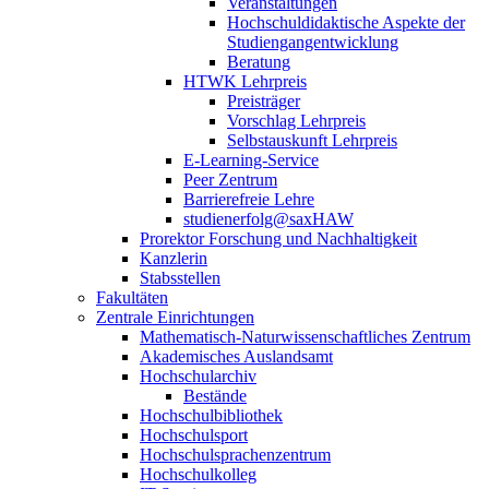
Veranstaltungen
Hochschuldidaktische Aspekte der
Studiengangentwicklung
Beratung
HTWK Lehrpreis
Preisträger
Vorschlag Lehrpreis
Selbstauskunft Lehrpreis
E-Learning-Service
Peer Zentrum
Barrierefreie Lehre
studienerfolg@saxHAW
Prorektor Forschung und Nachhaltigkeit
Kanzlerin
Stabsstellen
Fakultäten
Zentrale Einrichtungen
Mathematisch-Naturwissenschaftliches Zentrum
Akademisches Auslandsamt
Hochschularchiv
Bestände
Hochschulbibliothek
Hochschulsport
Hochschulsprachenzentrum
Hochschulkolleg