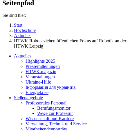
Seitenpfad
Sie sind hier:
Start
Hochschule
Aktuelles
HTWK Robots ziehen öffentlichen Fokus auf Robotik an der
HTWK Leipzig
Aktuelles
Highlights 2025
Pressemitteilungen
HTWK.magazin
Veranstaltungen
Ukraine-Hilfe
Інформація для українців
Energiekrise
Stellenangebote
Professorales Personal
Berufungsmonitor
Wege zur Professur
Wissenschaft und Karriere
Verwaltung, Technik und Service
Mitarbeitendenporträts