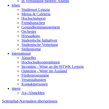
In Verbindung bleiben: Alumni
leben
Studienort Leipzig
Mensa & Cafeteria
Hochschulsport
Fremdsprachen
Gesundheitsmanagement
Orchester
Hörsaalkino
Studentische Initiativen
Studentische Vertretung
Stellenportal
international
Aktuelles
Hochschulkooperationen
Incoming - Wege an die HTWK Leipzig
Outgoing - Wege ins Ausland
Förderprogramme
Veranstaltungen
Kontaktpersonen
intern
An-/Abmelden
Seitenpfad-Navigation überspringen