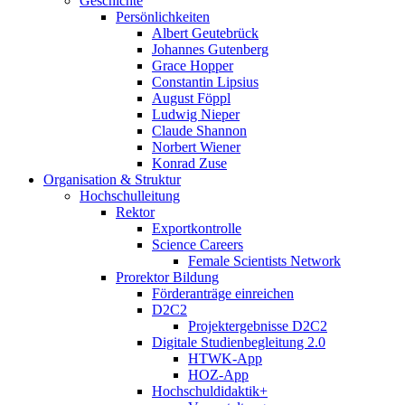
Geschichte
Persönlichkeiten
Albert Geutebrück
Johannes Gutenberg
Grace Hopper
Constantin Lipsius
August Föppl
Ludwig Nieper
Claude Shannon
Norbert Wiener
Konrad Zuse
Organisation & Struktur
Hochschulleitung
Rektor
Exportkontrolle
Science Careers
Female Scientists Network
Prorektor Bildung
Förderanträge einreichen
D2C2
Projektergebnisse D2C2
Digitale Studienbegleitung 2.0
HTWK-App
HOZ-App
Hochschuldidaktik+