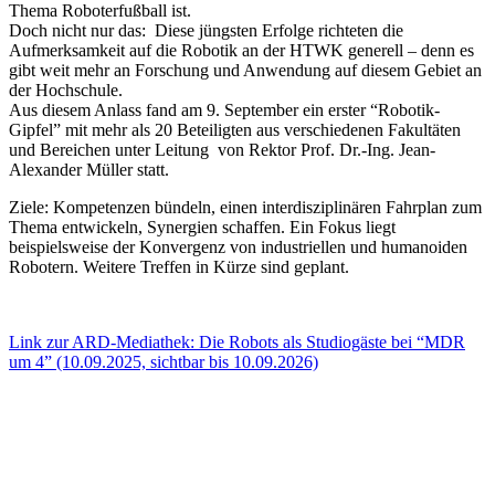
Thema Roboterfußball ist.
Doch nicht nur das: Diese jüngsten Erfolge richteten die
Aufmerksamkeit auf die Robotik an der HTWK generell – denn es
gibt weit mehr an Forschung und Anwendung auf diesem Gebiet an
der Hochschule.
Aus diesem Anlass fand am 9. September ein erster “Robotik-
Gipfel” mit mehr als 20 Beteiligten aus verschiedenen Fakultäten
und Bereichen unter Leitung von Rektor Prof. Dr.-Ing. Jean-
Alexander Müller statt.
Ziele: Kompetenzen bündeln, einen interdisziplinären Fahrplan zum
Thema entwickeln, Synergien schaffen. Ein Fokus liegt
beispielsweise der Konvergenz von industriellen und humanoiden
Robotern. Weitere Treffen in Kürze sind geplant.
Link zur ARD-Mediathek: Die Robots als Studiogäste bei “MDR
um 4” (10.09.2025, sichtbar bis 10.09.2026)