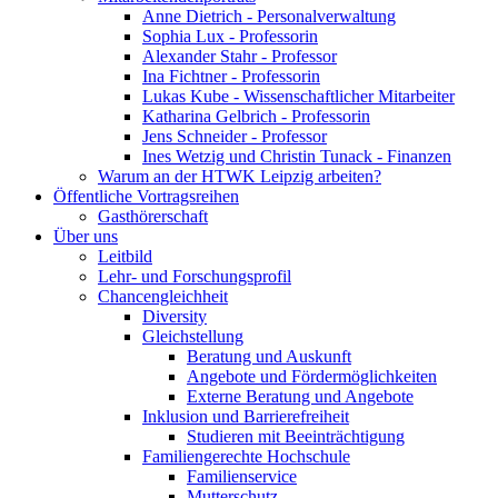
Anne Dietrich - Personalverwaltung
Sophia Lux - Professorin
Alexander Stahr - Professor
Ina Fichtner - Professorin
Lukas Kube - Wissenschaftlicher Mitarbeiter
Katharina Gelbrich - Professorin
Jens Schneider - Professor
Ines Wetzig und Christin Tunack - Finanzen
Warum an der HTWK Leipzig arbeiten?
Öffentliche Vortragsreihen
Gasthörerschaft
Über uns
Leitbild
Lehr- und Forschungsprofil
Chancengleichheit
Diversity
Gleichstellung
Beratung und Auskunft
Angebote und Fördermöglichkeiten
Externe Beratung und Angebote
Inklusion und Barrierefreiheit
Studieren mit Beeinträchtigung
Familiengerechte Hochschule
Familienservice
Mutterschutz