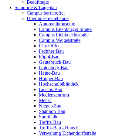
Beauftragte
Standorte & Lageplan
Campus barrierefrei
Über unsere Gebäude
Automatikmuseum
Campus Eilenburger Straße
Campus Liebknechtstraße
Campus Weigelstraße
City Office
Fechner-Bau
Föppl-Bau
Geutebrück-Bau
Gutenberg-Bau
Heine-Bau
Hopper-Bau
Hochschulbibliothek
Lipsius-Bau
Medienzentrum
Mensa
Nieper-Bau
Shannon-Bau
Sporthalle
Trefftz-Bau
Trefftz-Bau - Haus C
Verwaltung Eichendorffstraße