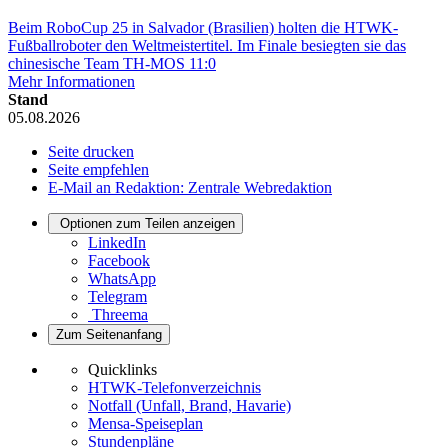
Beim RoboCup 25 in Salvador (Brasilien) holten die HTWK-
Fußballroboter den Weltmeistertitel. Im Finale besiegten sie das
chinesische Team TH-MOS 11:0
Mehr Informationen
Stand
05.08.2026
Seite drucken
Seite empfehlen
E-Mail an Redaktion: Zentrale Webredaktion
Optionen zum Teilen anzeigen
LinkedIn
Facebook
WhatsApp
Telegram
Threema
Zum Seitenanfang
Quicklinks
HTWK-Telefonverzeichnis
Notfall (Unfall, Brand, Havarie)
Mensa-Speiseplan
Stundenpläne