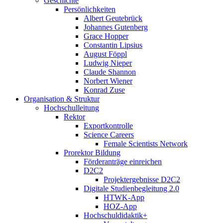
Geschichte
Persönlichkeiten
Albert Geutebrück
Johannes Gutenberg
Grace Hopper
Constantin Lipsius
August Föppl
Ludwig Nieper
Claude Shannon
Norbert Wiener
Konrad Zuse
Organisation & Struktur
Hochschulleitung
Rektor
Exportkontrolle
Science Careers
Female Scientists Network
Prorektor Bildung
Förderanträge einreichen
D2C2
Projektergebnisse D2C2
Digitale Studienbegleitung 2.0
HTWK-App
HOZ-App
Hochschuldidaktik+