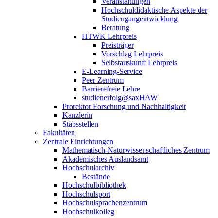
Veranstaltungen
Hochschuldidaktische Aspekte der
Studiengangentwicklung
Beratung
HTWK Lehrpreis
Preisträger
Vorschlag Lehrpreis
Selbstauskunft Lehrpreis
E-Learning-Service
Peer Zentrum
Barrierefreie Lehre
studienerfolg@saxHAW
Prorektor Forschung und Nachhaltigkeit
Kanzlerin
Stabsstellen
Fakultäten
Zentrale Einrichtungen
Mathematisch-Naturwissenschaftliches Zentrum
Akademisches Auslandsamt
Hochschularchiv
Bestände
Hochschulbibliothek
Hochschulsport
Hochschulsprachenzentrum
Hochschulkolleg