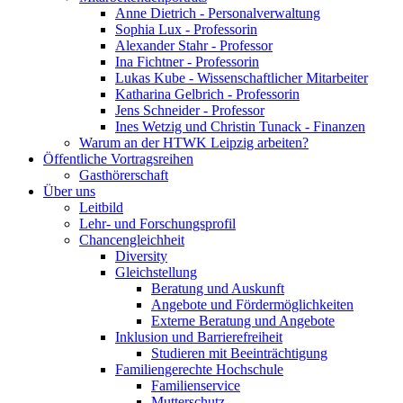
Anne Dietrich - Personalverwaltung
Sophia Lux - Professorin
Alexander Stahr - Professor
Ina Fichtner - Professorin
Lukas Kube - Wissenschaftlicher Mitarbeiter
Katharina Gelbrich - Professorin
Jens Schneider - Professor
Ines Wetzig und Christin Tunack - Finanzen
Warum an der HTWK Leipzig arbeiten?
Öffentliche Vortragsreihen
Gasthörerschaft
Über uns
Leitbild
Lehr- und Forschungsprofil
Chancengleichheit
Diversity
Gleichstellung
Beratung und Auskunft
Angebote und Fördermöglichkeiten
Externe Beratung und Angebote
Inklusion und Barrierefreiheit
Studieren mit Beeinträchtigung
Familiengerechte Hochschule
Familienservice
Mutterschutz