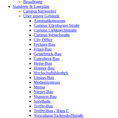
Beauftragte
Standorte & Lageplan
Campus barrierefrei
Über unsere Gebäude
Automatikmuseum
Campus Eilenburger Straße
Campus Liebknechtstraße
Campus Weigelstraße
City Office
Fechner-Bau
Föppl-Bau
Geutebrück-Bau
Gutenberg-Bau
Heine-Bau
Hopper-Bau
Hochschulbibliothek
Lipsius-Bau
Medienzentrum
Mensa
Nieper-Bau
Shannon-Bau
Sporthalle
Trefftz-Bau
Trefftz-Bau - Haus C
Verwaltung Eichendorffstraße