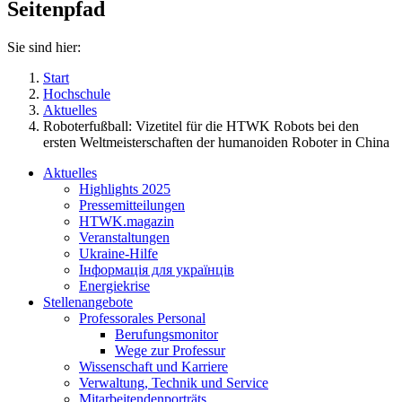
Seitenpfad
Sie sind hier:
Start
Hochschule
Aktuelles
Roboterfußball: Vizetitel für die HTWK Robots bei den
ersten Weltmeisterschaften der humanoiden Roboter in China
Aktuelles
Highlights 2025
Pressemitteilungen
HTWK.magazin
Veranstaltungen
Ukraine-Hilfe
Інформація для українців
Energiekrise
Stellenangebote
Professorales Personal
Berufungsmonitor
Wege zur Professur
Wissenschaft und Karriere
Verwaltung, Technik und Service
Mitarbeitendenporträts