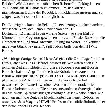
Bei der "WM der menschenähnlichen Roboter“ in Peking kamen
280 Teams aus 16 Ländern zusammen, um sich auf der
internationalen Bühne der Robotik-Entwicklung zu messen und zu
zeigen, was derzeit technisch möglich ist.
Die Leipziger bekamen in Peking Unterstützung von einem anderen
deutschen Team: den „Nao Devils“ von der TU
Dortmund. „Zunächst haben wir alle Spiele – je zwei Mal 15
Minuten - ohne Gegentor gewonnen – bis zum Finale. Da waren die
Chinesen der Qinghua-Universität Peking im Vorteil und konnten
mit etwas Glück gewinnen“, sagt Tobias Jagla von den HTWK
Robots.
„Was für großartige Zeiten! Harte Arbeit ist die Grundlage für jeden
Erfolg, aber was uns zusätzlich passiert ist: Wir waren auch zur
richtigen Zeit am richtigen Ort. Unsere Kooperation mit Booster
Robotics hat uns Zugriff auf die beste Roboterhardware in der
Endanwenderpreisklasse gebracht. Das HTWK-Robots Team hat in
phantastischer Arbeit unsere in mehr als einem Jahrzehnt
gewachsene Software in wenigen Wochen auf die modernsten
Booster Roboter portiert. Die daraus entstandenen Synergien haben
uns weltweite Spitzenleistungen erbringen lassen - dabei hatten wir
noch gar nicht die Zeit, alle Möglichkeiten der neuen Roboter zu
testen“, so Jens Wagner, HTWK-Professor für mobile Robotik, einer
der Betreuer der HTWK Robots.