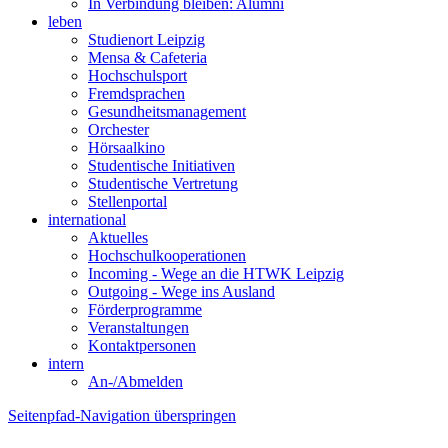
In Verbindung bleiben: Alumni
leben
Studienort Leipzig
Mensa & Cafeteria
Hochschulsport
Fremdsprachen
Gesundheitsmanagement
Orchester
Hörsaalkino
Studentische Initiativen
Studentische Vertretung
Stellenportal
international
Aktuelles
Hochschulkooperationen
Incoming - Wege an die HTWK Leipzig
Outgoing - Wege ins Ausland
Förderprogramme
Veranstaltungen
Kontaktpersonen
intern
An-/Abmelden
Seitenpfad-Navigation überspringen