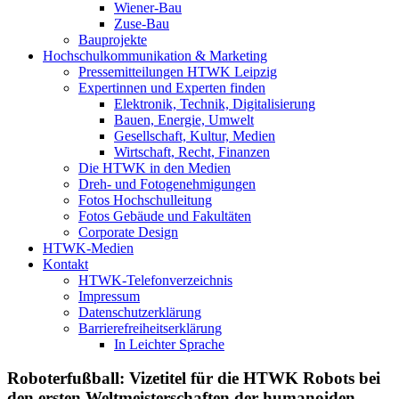
Wiener-Bau
Zuse-Bau
Bauprojekte
Hochschulkommunikation & Marketing
Pressemitteilungen HTWK Leipzig
Expertinnen und Experten finden
Elektronik, Technik, Digitalisierung
Bauen, Energie, Umwelt
Gesellschaft, Kultur, Medien
Wirtschaft, Recht, Finanzen
Die HTWK in den Medien
Dreh- und Fotogenehmigungen
Fotos Hochschulleitung
Fotos Gebäude und Fakultäten
Corporate Design
HTWK-Medien
Kontakt
HTWK-Telefonverzeichnis
Impressum
Datenschutzerklärung
Barrierefreiheitserklärung
In Leichter Sprache
Roboterfußball: Vizetitel für die HTWK Robots bei
den ersten Weltmeisterschaften der humanoiden