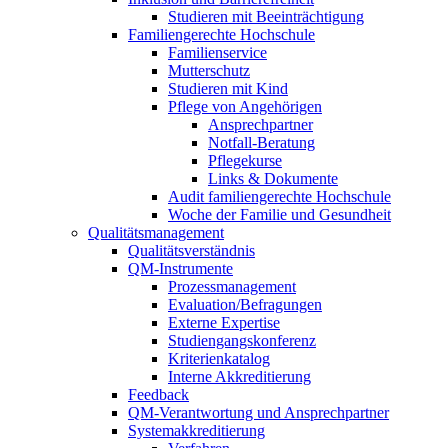
Studieren mit Beeinträchtigung
Familiengerechte Hochschule
Familienservice
Mutterschutz
Studieren mit Kind
Pflege von Angehörigen
Ansprechpartner
Notfall-Beratung
Pflegekurse
Links & Dokumente
Audit familiengerechte Hochschule
Woche der Familie und Gesundheit
Qualitätsmanagement
Qualitätsverständnis
QM-Instrumente
Prozessmanagement
Evaluation/Befragungen
Externe Expertise
Studiengangskonferenz
Kriterienkatalog
Interne Akkreditierung
Feedback
QM-Verantwortung und Ansprechpartner
Systemakkreditierung