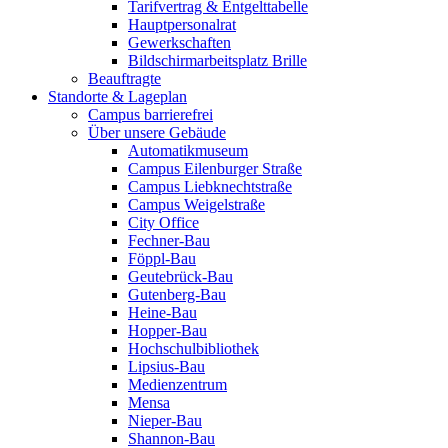
Tarifvertrag & Entgelttabelle
Hauptpersonalrat
Gewerkschaften
Bildschirmarbeitsplatz Brille
Beauftragte
Standorte & Lageplan
Campus barrierefrei
Über unsere Gebäude
Automatikmuseum
Campus Eilenburger Straße
Campus Liebknechtstraße
Campus Weigelstraße
City Office
Fechner-Bau
Föppl-Bau
Geutebrück-Bau
Gutenberg-Bau
Heine-Bau
Hopper-Bau
Hochschulbibliothek
Lipsius-Bau
Medienzentrum
Mensa
Nieper-Bau
Shannon-Bau