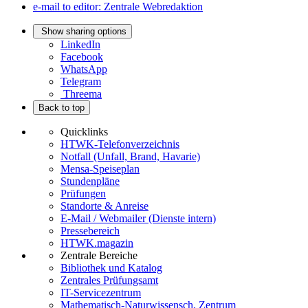
e-mail to editor: Zentrale Webredaktion
Show sharing options
LinkedIn
Facebook
WhatsApp
Telegram
Threema
Back to top
Quicklinks
HTWK-Telefonverzeichnis
Notfall (Unfall, Brand, Havarie)
Mensa-Speiseplan
Stundenpläne
Prüfungen
Standorte & Anreise
E-Mail / Webmailer (Dienste intern)
Pressebereich
HTWK.magazin
Zentrale Bereiche
Bibliothek und Katalog
Zentrales Prüfungsamt
IT-Servicezentrum
Mathematisch-Naturwissensch. Zentrum