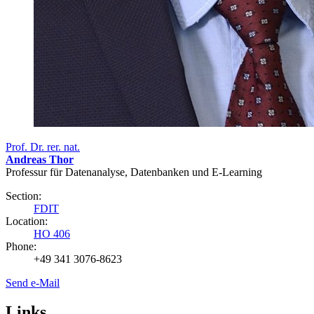
Prof. Dr. rer. nat.
Andreas Thor
Professur für Datenanalyse, Datenbanken und E-Learning
Section:
FDIT
Location:
HO 406
Phone:
+49 341 3076-8623
Send e-Mail
Links