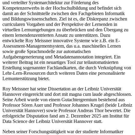
und verteilter Systemarchitektur zur Förderung des
Kompetenzerwerbs in der Hochschulbildung und befindet sich
damit an der Schnittstelle zwischen den Fachgebieten Informatik
und Bildungswissenschaften. Ziel ist es, die Diskrepanz zwischen
curricularen Vorgaben und der Perspektive der Lernenden in
virtuellen Lernumgebungen zu überbrücken und den Übergang zu
einem lernendenzentrierten Ansatz zu unterstützen. Dazu
entwickelte Roy Meissner innovative Systeme wie z.B. ein E-
Assessment-Managementsystem, das u.a. maschinelles Lernen
sowie große Sprachmodelle zur automatischen
Aufgabengenerierung und Metadatenannotation integriert. Ein
weiterer Beitrag ist ein neuartiges Tool zur teilautomatisierten
Erstellung sogenannter Fachlandkarten, die durch Verknüpfung von
Lehr-Lern-Ressourcen durch weiteren Daten eine personalisierte
Lernunterstützung bietet.
Roy Meissner hat seine Dissertation an der Leibniz Universität
Hannover eingereicht und dort mit magna cum laude abgeschlossen.
Seine Arbeit wurde von einem Gutachtergremium bestehend aus
Professor Sören Auer und Professor Johannes Krugel (beide Leibniz
Universität Hannover) sowie Professor Andreas Thor bewertet. Die
erfolgreiche Disputation fand am 2. Dezember 2025 am Institut für
Data Science der Leibniz Universität Hannover statt.
Neben seiner Forschungstätigkeit war der studierte Informatiker