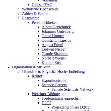
Verfahren
Glossar/FAQ
Weltoffene Hochschule
Zahlen & Fakten
Geschichte
Persönlichkeiten
Albert Geutebrück
Johannes Gutenberg
Grace Hopper
Constantin Lipsius
August Föppl
Ludwig Nieper
Claude Shannon
Norbert Wiener
Konrad Zuse
Organisation & Struktur
[Translate to English:] Hochschulleitung
Rektor
Exportkontrolle
Science Careers
Female Scientists Network
Prorektor Bildung
Förderanträge einreichen
D2C2
Projektergebnisse D2C2