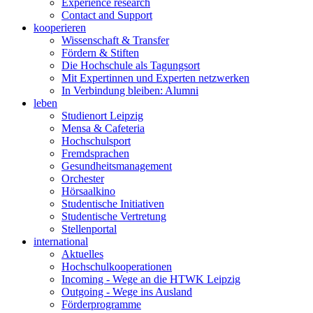
Experience research
Contact and Support
kooperieren
Wissenschaft & Transfer
Fördern & Stiften
Die Hochschule als Tagungsort
Mit Expertinnen und Experten netzwerken
In Verbindung bleiben: Alumni
leben
Studienort Leipzig
Mensa & Cafeteria
Hochschulsport
Fremdsprachen
Gesundheitsmanagement
Orchester
Hörsaalkino
Studentische Initiativen
Studentische Vertretung
Stellenportal
international
Aktuelles
Hochschulkooperationen
Incoming - Wege an die HTWK Leipzig
Outgoing - Wege ins Ausland
Förderprogramme