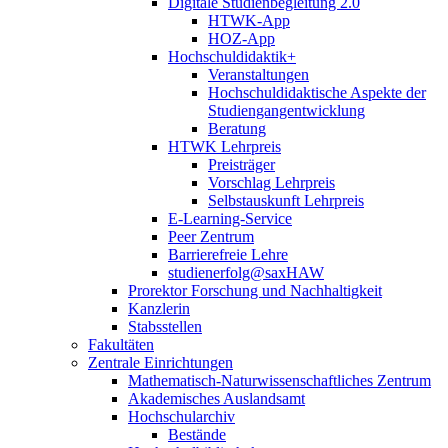
Digitale Studienbegleitung 2.0
HTWK-App
HOZ-App
Hochschuldidaktik+
Veranstaltungen
Hochschuldidaktische Aspekte der
Studiengangentwicklung
Beratung
HTWK Lehrpreis
Preisträger
Vorschlag Lehrpreis
Selbstauskunft Lehrpreis
E-Learning-Service
Peer Zentrum
Barrierefreie Lehre
studienerfolg@saxHAW
Prorektor Forschung und Nachhaltigkeit
Kanzlerin
Stabsstellen
Fakultäten
Zentrale Einrichtungen
Mathematisch-Naturwissenschaftliches Zentrum
Akademisches Auslandsamt
Hochschularchiv
Bestände