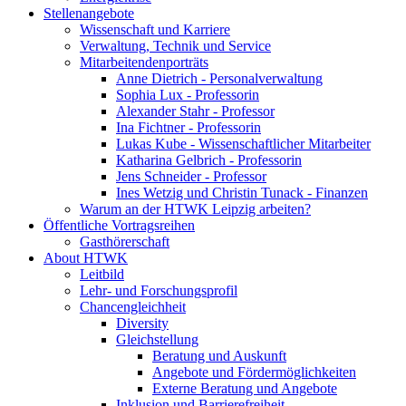
Stellenangebote
Wissenschaft und Karriere
Verwaltung, Technik und Service
Mitarbeitendenporträts
Anne Dietrich - Personalverwaltung
Sophia Lux - Professorin
Alexander Stahr - Professor
Ina Fichtner - Professorin
Lukas Kube - Wissenschaftlicher Mitarbeiter
Katharina Gelbrich - Professorin
Jens Schneider - Professor
Ines Wetzig und Christin Tunack - Finanzen
Warum an der HTWK Leipzig arbeiten?
Öffentliche Vortragsreihen
Gasthörerschaft
About HTWK
Leitbild
Lehr- und Forschungsprofil
Chancengleichheit
Diversity
Gleichstellung
Beratung und Auskunft
Angebote und Fördermöglichkeiten
Externe Beratung und Angebote
Inklusion und Barrierefreiheit