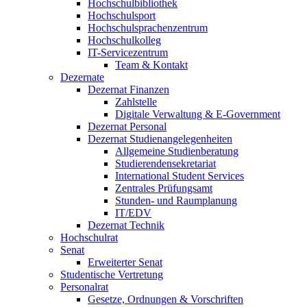
Hochschulbibliothek
Hochschulsport
Hochschulsprachenzentrum
Hochschulkolleg
IT-Servicezentrum
Team & Kontakt
Dezernate
Dezernat Finanzen
Zahlstelle
Digitale Verwaltung & E-Government
Dezernat Personal
Dezernat Studienangelegenheiten
Allgemeine Studienberatung
Studierendensekretariat
International Student Services
Zentrales Prüfungsamt
Stunden- und Raumplanung
IT/EDV
Dezernat Technik
Hochschulrat
Senat
Erweiterter Senat
Studentische Vertretung
Personalrat
Gesetze, Ordnungen & Vorschriften