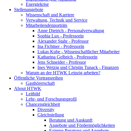
Energiekrise
Stellenangebote
Wissenschaft und Karriere
Verwaltung, Technik und Service
Mitarbeitendenporträts
Anne Dietrich - Personalverwaltung
Sophia Lux - Professorin
Alexander Stahr - Professor
Ina Fichtner - Professorin
Lukas Kube - Wissenschaftlicher Mitarbeiter
Katharina Gelbrich - Professorin
Jens Schneider - Professor
Ines Wetzig und Christin Tunack - Finanzen
Warum an der HTWK Leipzig arbeiten?
Öffentliche Vortragsreihen
Gasthörerschaft
About HTWK
Leitbild
Lehr- und Forschungsprofil
Chancengleichheit
Diversity
Gleichstellung
Beratung und Auskunft
Angebote und Fördermöglichkeiten
Externe Beratung und Angebote