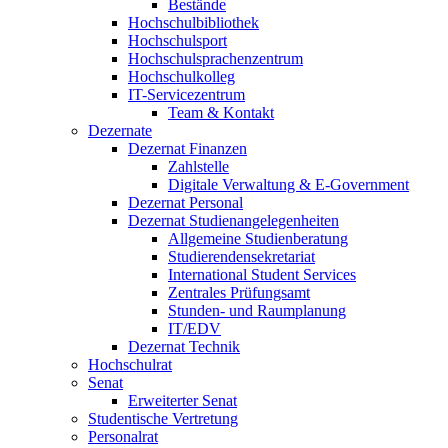
Bestände
Hochschulbibliothek
Hochschulsport
Hochschulsprachenzentrum
Hochschulkolleg
IT-Servicezentrum
Team & Kontakt
Dezernate
Dezernat Finanzen
Zahlstelle
Digitale Verwaltung & E-Government
Dezernat Personal
Dezernat Studienangelegenheiten
Allgemeine Studienberatung
Studierendensekretariat
International Student Services
Zentrales Prüfungsamt
Stunden- und Raumplanung
IT/EDV
Dezernat Technik
Hochschulrat
Senat
Erweiterter Senat
Studentische Vertretung
Personalrat