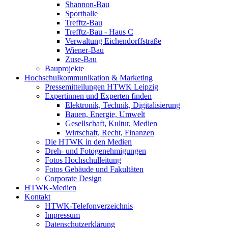
Shannon-Bau
Sporthalle
Trefftz-Bau
Trefftz-Bau - Haus C
Verwaltung Eichendorffstraße
Wiener-Bau
Zuse-Bau
Bauprojekte
Hochschulkommunikation & Marketing
Pressemitteilungen HTWK Leipzig
Expertinnen und Experten finden
Elektronik, Technik, Digitalisierung
Bauen, Energie, Umwelt
Gesellschaft, Kultur, Medien
Wirtschaft, Recht, Finanzen
Die HTWK in den Medien
Dreh- und Fotogenehmigungen
Fotos Hochschulleitung
Fotos Gebäude und Fakultäten
Corporate Design
HTWK-Medien
Kontakt
HTWK-Telefonverzeichnis
Impressum
Datenschutzerklärung