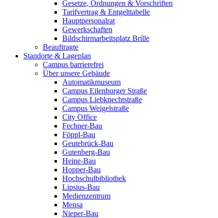
Gesetze, Ordnungen & Vorschriften
Tarifvertrag & Entgelttabelle
Hauptpersonalrat
Gewerkschaften
Bildschirmarbeitsplatz Brille
Beauftragte
Standorte & Lageplan
Campus barrierefrei
Über unsere Gebäude
Automatikmuseum
Campus Eilenburger Straße
Campus Liebknechtstraße
Campus Weigelstraße
City Office
Fechner-Bau
Föppl-Bau
Geutebrück-Bau
Gutenberg-Bau
Heine-Bau
Hopper-Bau
Hochschulbibliothek
Lipsius-Bau
Medienzentrum
Mensa
Nieper-Bau