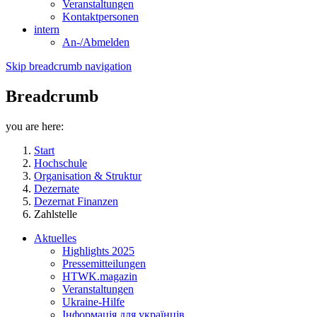
Veranstaltungen
Kontaktpersonen
intern
An-/Abmelden
Skip breadcrumb navigation
Breadcrumb
you are here:
Start
Hochschule
Organisation & Struktur
Dezernate
Dezernat Finanzen
Zahlstelle
Aktuelles
Highlights 2025
Pressemitteilungen
HTWK.magazin
Veranstaltungen
Ukraine-Hilfe
Інформація для українців