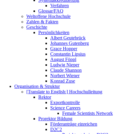
Systemakkreditierung
Verfahren
Glossar/FAQ
Weltoffene Hochschule
Zahlen & Fakten
Geschichte
Persönlichkeiten
Albert Geutebrück
Johannes Gutenberg
Grace Hopper
Constantin Lipsius
August Föppl
Ludwig Nieper
Claude Shannon
Norbert Wiener
Konrad Zuse
Organisation & Struktur
[Translate to English:] Hochschulleitung
Rektor
Exportkontrolle
Science Careers
Female Scientists Network
Prorektor Bildung
Förderanträge einreichen
D2C2