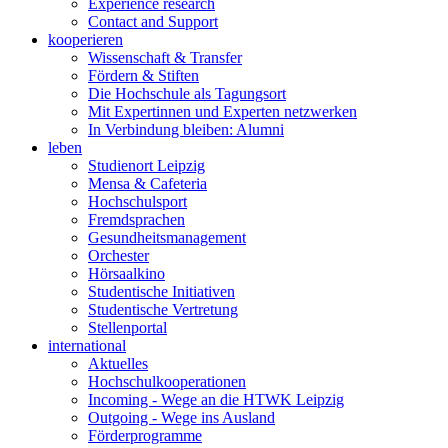
Experience research
Contact and Support
kooperieren
Wissenschaft & Transfer
Fördern & Stiften
Die Hochschule als Tagungsort
Mit Expertinnen und Experten netzwerken
In Verbindung bleiben: Alumni
leben
Studienort Leipzig
Mensa & Cafeteria
Hochschulsport
Fremdsprachen
Gesundheitsmanagement
Orchester
Hörsaalkino
Studentische Initiativen
Studentische Vertretung
Stellenportal
international
Aktuelles
Hochschulkooperationen
Incoming - Wege an die HTWK Leipzig
Outgoing - Wege ins Ausland
Förderprogramme