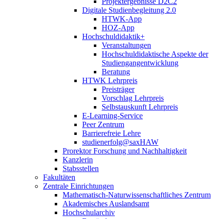
Projektergebnisse D2C2
Digitale Studienbegleitung 2.0
HTWK-App
HOZ-App
Hochschuldidaktik+
Veranstaltungen
Hochschuldidaktische Aspekte der
Studiengangentwicklung
Beratung
HTWK Lehrpreis
Preisträger
Vorschlag Lehrpreis
Selbstauskunft Lehrpreis
E-Learning-Service
Peer Zentrum
Barrierefreie Lehre
studienerfolg@saxHAW
Prorektor Forschung und Nachhaltigkeit
Kanzlerin
Stabsstellen
Fakultäten
Zentrale Einrichtungen
Mathematisch-Naturwissenschaftliches Zentrum
Akademisches Auslandsamt
Hochschularchiv