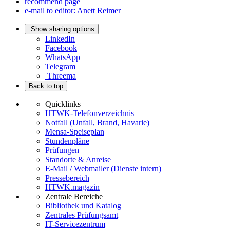
recommend page
e-mail to editor: Anett Reimer
Show sharing options
LinkedIn
Facebook
WhatsApp
Telegram
Threema
Back to top
Quicklinks
HTWK-Telefonverzeichnis
Notfall (Unfall, Brand, Havarie)
Mensa-Speiseplan
Stundenpläne
Prüfungen
Standorte & Anreise
E-Mail / Webmailer (Dienste intern)
Pressebereich
HTWK.magazin
Zentrale Bereiche
Bibliothek und Katalog
Zentrales Prüfungsamt
IT-Servicezentrum