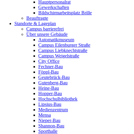
Hauptpersonalrat
Gewerkschaften
Bildschirmarbeitsplatz Brille
Beauftragte
Standorte & Lageplan
Campus barrierefrei
Über unsere Gebäude
Automatikmuseum
Campus Eilenburger Straße
Campus Liebknechtstraße
Campus Weigelstraße
City Office
Fechner-Bau
Föppl-Bau
Geutebrück-Bau
Gutenberg-Bau
Heine-Bau
Hopper-Bau
Hochschulbibliothek
Lipsius-Bau
Medienzentrum
Mensa
Nieper-Bau
Shannon-Bau
Sporthalle