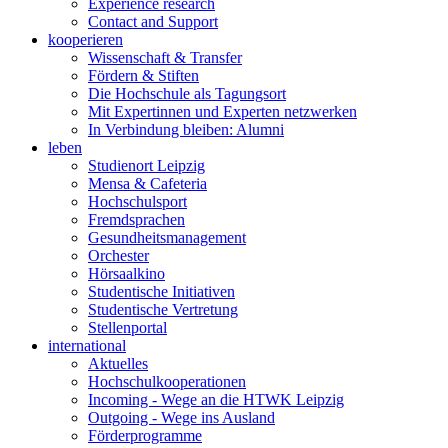
Experience research
Contact and Support
kooperieren
Wissenschaft & Transfer
Fördern & Stiften
Die Hochschule als Tagungsort
Mit Expertinnen und Experten netzwerken
In Verbindung bleiben: Alumni
leben
Studienort Leipzig
Mensa & Cafeteria
Hochschulsport
Fremdsprachen
Gesundheitsmanagement
Orchester
Hörsaalkino
Studentische Initiativen
Studentische Vertretung
Stellenportal
international
Aktuelles
Hochschulkooperationen
Incoming - Wege an die HTWK Leipzig
Outgoing - Wege ins Ausland
Förderprogramme