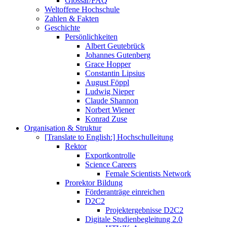
Glossar/FAQ
Weltoffene Hochschule
Zahlen & Fakten
Geschichte
Persönlichkeiten
Albert Geutebrück
Johannes Gutenberg
Grace Hopper
Constantin Lipsius
August Föppl
Ludwig Nieper
Claude Shannon
Norbert Wiener
Konrad Zuse
Organisation & Struktur
[Translate to English:] Hochschulleitung
Rektor
Exportkontrolle
Science Careers
Female Scientists Network
Prorektor Bildung
Förderanträge einreichen
D2C2
Projektergebnisse D2C2
Digitale Studienbegleitung 2.0