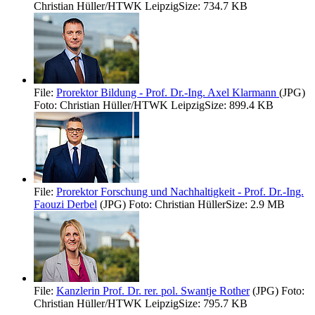
Christian Hüller/HTWK Leipzig
Size: 734.7 KB
File:
Prorektor Bildung - Prof. Dr.-Ing. Axel Klarmann
(JPG)
Foto: Christian Hüller/HTWK Leipzig
Size: 899.4 KB
File:
Prorektor Forschung und Nachhaltigkeit - Prof. Dr.-Ing.
Faouzi Derbel
(JPG)
Foto: Christian Hüller
Size: 2.9 MB
File:
Kanzlerin Prof. Dr. rer. pol. Swantje Rother
(JPG)
Foto:
Christian Hüller/HTWK Leipzig
Size: 795.7 KB