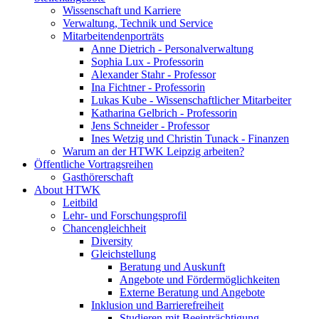
Wissenschaft und Karriere
Verwaltung, Technik und Service
Mitarbeitendenporträts
Anne Dietrich - Personalverwaltung
Sophia Lux - Professorin
Alexander Stahr - Professor
Ina Fichtner - Professorin
Lukas Kube - Wissenschaftlicher Mitarbeiter
Katharina Gelbrich - Professorin
Jens Schneider - Professor
Ines Wetzig und Christin Tunack - Finanzen
Warum an der HTWK Leipzig arbeiten?
Öffentliche Vortragsreihen
Gasthörerschaft
About HTWK
Leitbild
Lehr- und Forschungsprofil
Chancengleichheit
Diversity
Gleichstellung
Beratung und Auskunft
Angebote und Fördermöglichkeiten
Externe Beratung und Angebote
Inklusion und Barrierefreiheit
Studieren mit Beeinträchtigung