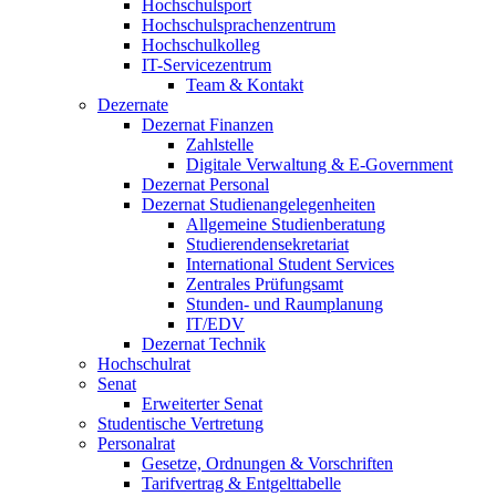
Hochschulsport
Hochschulsprachenzentrum
Hochschulkolleg
IT-Servicezentrum
Team & Kontakt
Dezernate
Dezernat Finanzen
Zahlstelle
Digitale Verwaltung & E-Government
Dezernat Personal
Dezernat Studienangelegenheiten
Allgemeine Studienberatung
Studierendensekretariat
International Student Services
Zentrales Prüfungsamt
Stunden- und Raumplanung
IT/EDV
Dezernat Technik
Hochschulrat
Senat
Erweiterter Senat
Studentische Vertretung
Personalrat
Gesetze, Ordnungen & Vorschriften
Tarifvertrag & Entgelttabelle