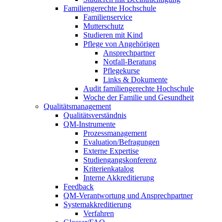
Familiengerechte Hochschule
Familienservice
Mutterschutz
Studieren mit Kind
Pflege von Angehörigen
Ansprechpartner
Notfall-Beratung
Pflegekurse
Links & Dokumente
Audit familiengerechte Hochschule
Woche der Familie und Gesundheit
Qualitätsmanagement
Qualitätsverständnis
QM-Instrumente
Prozessmanagement
Evaluation/Befragungen
Externe Expertise
Studiengangskonferenz
Kriterienkatalog
Interne Akkreditierung
Feedback
QM-Verantwortung und Ansprechpartner
Systemakkreditierung
Verfahren