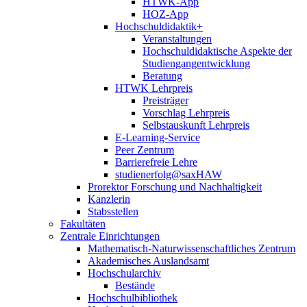
HTWK-App
HOZ-App
Hochschuldidaktik+
Veranstaltungen
Hochschuldidaktische Aspekte der
Studiengangentwicklung
Beratung
HTWK Lehrpreis
Preisträger
Vorschlag Lehrpreis
Selbstauskunft Lehrpreis
E-Learning-Service
Peer Zentrum
Barrierefreie Lehre
studienerfolg@saxHAW
Prorektor Forschung und Nachhaltigkeit
Kanzlerin
Stabsstellen
Fakultäten
Zentrale Einrichtungen
Mathematisch-Naturwissenschaftliches Zentrum
Akademisches Auslandsamt
Hochschularchiv
Bestände
Hochschulbibliothek