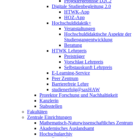
Projektergebnisse D2C2
Digitale Studienbegleitung 2.0
HTWK-App
HOZ-App
Hochschuldidaktik+
Veranstaltungen
Hochschuldidaktische Aspekte der
Studiengangentwicklung
Beratung
HTWK Lehrpreis
Preisträger
Vorschlag Lehrpreis
Selbstauskunft Lehrpreis
E-Learning-Service
Peer Zentrum
Barrierefreie Lehre
studienerfolg@saxHAW
Prorektor Forschung und Nachhaltigkeit
Kanzlerin
Stabsstellen
Fakultäten
Zentrale Einrichtungen
Mathematisch-Naturwissenschaftliches Zentrum
Akademisches Auslandsamt
Hochschularchiv