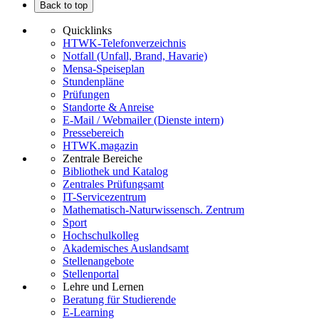
Back to top
Quicklinks
HTWK-Telefonverzeichnis
Notfall (Unfall, Brand, Havarie)
Mensa-Speiseplan
Stundenpläne
Prüfungen
Standorte & Anreise
E-Mail / Webmailer (Dienste intern)
Pressebereich
HTWK.magazin
Zentrale Bereiche
Bibliothek und Katalog
Zentrales Prüfungsamt
IT-Servicezentrum
Mathematisch-Naturwissensch. Zentrum
Sport
Hochschulkolleg
Akademisches Auslandsamt
Stellenangebote
Stellenportal
Lehre und Lernen
Beratung für Studierende
E-Learning