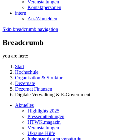
Veranstaltungen
Kontaktpersonen
intern
An-/Abmelden
Skip breadcrumb navigation
Breadcrumb
you are here:
Start
Hochschule
Organisation & Struktur
Dezernate
Dezernat Finanzen
Digitale Verwaltung & E-Government
Aktuelles
Highlights 2025
Pressemitteilungen
HTWK.magazin
Veranstaltungen
Ukraine-Hilfe
Інформація для українців