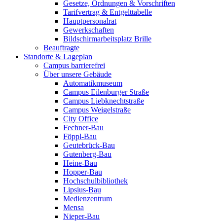
Gesetze, Ordnungen & Vorschriften
Tarifvertrag & Entgelttabelle
Hauptpersonalrat
Gewerkschaften
Bildschirmarbeitsplatz Brille
Beauftragte
Standorte & Lageplan
Campus barrierefrei
Über unsere Gebäude
Automatikmuseum
Campus Eilenburger Straße
Campus Liebknechtstraße
Campus Weigelstraße
City Office
Fechner-Bau
Föppl-Bau
Geutebrück-Bau
Gutenberg-Bau
Heine-Bau
Hopper-Bau
Hochschulbibliothek
Lipsius-Bau
Medienzentrum
Mensa
Nieper-Bau