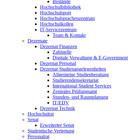
Bestände
Hochschulbibliothek
Hochschulsport
Hochschulsprachenzentrum
Hochschulkolleg
IT-Servicezentrum
Team & Kontakt
Dezernate
Dezernat Finanzen
Zahlstelle
Digitale Verwaltung & E-Government
Dezernat Personal
Dezernat Studienangelegenheiten
Allgemeine Studienberatung
Studierendensekretariat
International Student Services
Zentrales Prüfungsamt
Stunden- und Raumplanung
IT/EDV
Dezernat Technik
Hochschulrat
Senat
Erweiterter Senat
Studentische Vertretung
Personalrat