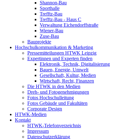
Shannon-Bau
Sporthalle
Trefftz-Bau
Trefftz-Bau - Haus C
Verwaltung Eichendorffstraße
Wiener-Bau
Zuse-Bau
Bauprojekte
Hochschulkommunikation & Marketing
Pressemitteilungen HTWK Leipzig
Expertinnen und Experten finden
Elektronik, Technik, Digitalisierung
Bauen, Energie, Umwelt
Gesellschaft, Kultur, Medien
Wirtschaft, Recht, Finanzen
Die HTWK in den Medien
Dreh- und Fotogenehmigungen
Fotos Hochschulleitung
Fotos Gebäude und Fakultäten
Corporate Design
HTWK-Medien
Kontakt
HTWK-Telefonverzeichnis
Impressum
Datenschutzerklärung