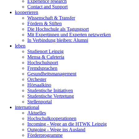
Experience research
Contact and Support
kooperieren
Wissenschaft & Transfer
Fördern & Stiften
Die Hochschule als Tagungsort
Mit Expertinnen und Experten netzwerken
In Verbindung bleiben: Alumni
leben
Studienort Leipzig
Mensa & Cafeteria
Hochschulsport
Fremdsprachen
Gesundheitsmanagement
Orchester
Hörsaalkino
Studentische Initiativen
Studentische Vertretung
Stellenportal
international
Aktuelles
Hochschulkooperationen
Incoming - Wege an die HTWK Leipzig
Outgoing - Wege ins Ausland
Förderprogramme