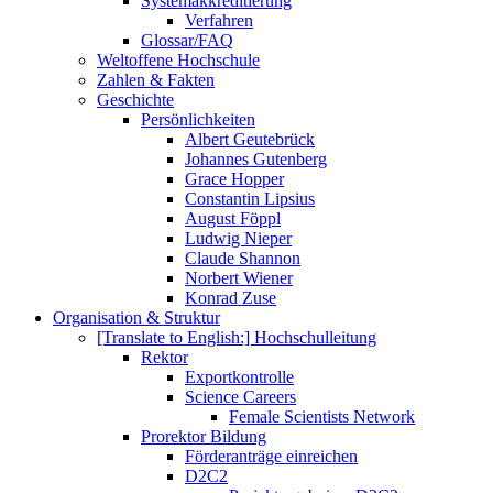
Systemakkreditierung
Verfahren
Glossar/FAQ
Weltoffene Hochschule
Zahlen & Fakten
Geschichte
Persönlichkeiten
Albert Geutebrück
Johannes Gutenberg
Grace Hopper
Constantin Lipsius
August Föppl
Ludwig Nieper
Claude Shannon
Norbert Wiener
Konrad Zuse
Organisation & Struktur
[Translate to English:] Hochschulleitung
Rektor
Exportkontrolle
Science Careers
Female Scientists Network
Prorektor Bildung
Förderanträge einreichen
D2C2