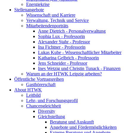
Energiekrise
Stellenangebote
Wissenschaft und Karriere
Verwaltung, Technik und Service
Mitarbeitendenporträts
Anne Dietrich - Personalverwaltung
Sophia Lux - Professorin
Alexander Stahr - Professor
Ina Fichtner - Professorin
Lukas Kube - Wissenschaftlicher Mitarbeiter
Katharina Gelbrich - Professorin
Jens Schneider - Professor
Ines Wetzig und Christin Tunack - Finanzen
Warum an der HTWK Leipzig arbeiten?
Öffentliche Vortragsreihen
Gasthörerschaft
About HTWK
Leitbild
Lehr- und Forschungsprofil
Chancengleichheit
Diversity
Gleichstellung
Beratung und Auskunft
Angebote und Fördermöglichkeiten
Externe Beratung und Angebote