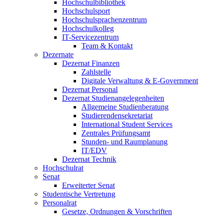
Hochschulbibliothek
Hochschulsport
Hochschulsprachenzentrum
Hochschulkolleg
IT-Servicezentrum
Team & Kontakt
Dezernate
Dezernat Finanzen
Zahlstelle
Digitale Verwaltung & E-Government
Dezernat Personal
Dezernat Studienangelegenheiten
Allgemeine Studienberatung
Studierendensekretariat
International Student Services
Zentrales Prüfungsamt
Stunden- und Raumplanung
IT/EDV
Dezernat Technik
Hochschulrat
Senat
Erweiterter Senat
Studentische Vertretung
Personalrat
Gesetze, Ordnungen & Vorschriften