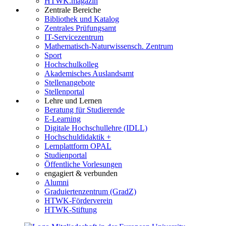
HTWK.magazin
Zentrale Bereiche
Bibliothek und Katalog
Zentrales Prüfungsamt
IT-Servicezentrum
Mathematisch-Naturwissensch. Zentrum
Sport
Hochschulkolleg
Akademisches Auslandsamt
Stellenangebote
Stellenportal
Lehre und Lernen
Beratung für Studierende
E-Learning
Digitale Hochschullehre (IDLL)
Hochschuldidaktik +
Lernplattform OPAL
Studienportal
Öffentliche Vorlesungen
engagiert & verbunden
Alumni
Graduiertenzentrum (GradZ)
HTWK-Förderverein
HTWK-Stiftung