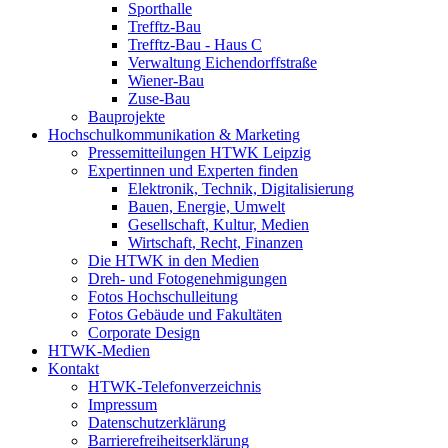
Sporthalle
Trefftz-Bau
Trefftz-Bau - Haus C
Verwaltung Eichendorffstraße
Wiener-Bau
Zuse-Bau
Bauprojekte
Hochschulkommunikation & Marketing
Pressemitteilungen HTWK Leipzig
Expertinnen und Experten finden
Elektronik, Technik, Digitalisierung
Bauen, Energie, Umwelt
Gesellschaft, Kultur, Medien
Wirtschaft, Recht, Finanzen
Die HTWK in den Medien
Dreh- und Fotogenehmigungen
Fotos Hochschulleitung
Fotos Gebäude und Fakultäten
Corporate Design
HTWK-Medien
Kontakt
HTWK-Telefonverzeichnis
Impressum
Datenschutzerklärung
Barrierefreiheitserklärung