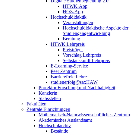
Digitale Studienbegleitung 2.0
HTWK-App
HOZ-App
Hochschuldidaktik+
Veranstaltungen
Hochschuldidaktische Aspekte der
Studiengangentwicklung
Beratung
HTWK Lehrpreis
Preisträger
Vorschlag Lehrpreis
Selbstauskunft Lehrpreis
E-Learning-Service
Peer Zentrum
Barrierefreie Lehre
studienerfolg@saxHAW
Prorektor Forschung und Nachhaltigkeit
Kanzlerin
Stabsstellen
Fakultäten
Zentrale Einrichtungen
Mathematisch-Naturwissenschaftliches Zentrum
Akademisches Auslandsamt
Hochschularchiv
Bestände