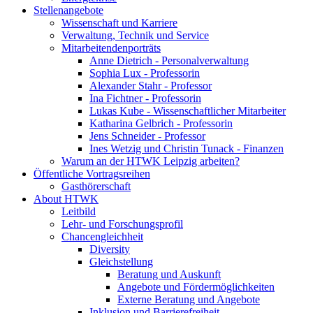
Stellenangebote
Wissenschaft und Karriere
Verwaltung, Technik und Service
Mitarbeitendenporträts
Anne Dietrich - Personalverwaltung
Sophia Lux - Professorin
Alexander Stahr - Professor
Ina Fichtner - Professorin
Lukas Kube - Wissenschaftlicher Mitarbeiter
Katharina Gelbrich - Professorin
Jens Schneider - Professor
Ines Wetzig und Christin Tunack - Finanzen
Warum an der HTWK Leipzig arbeiten?
Öffentliche Vortragsreihen
Gasthörerschaft
About HTWK
Leitbild
Lehr- und Forschungsprofil
Chancengleichheit
Diversity
Gleichstellung
Beratung und Auskunft
Angebote und Fördermöglichkeiten
Externe Beratung und Angebote
Inklusion und Barrierefreiheit