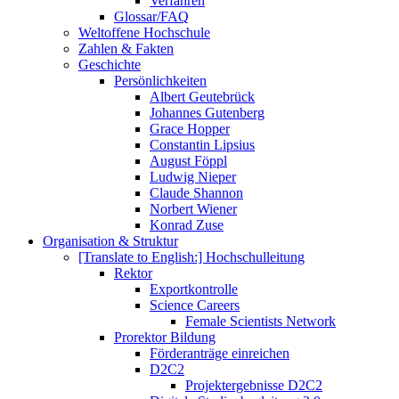
Verfahren
Glossar/FAQ
Weltoffene Hochschule
Zahlen & Fakten
Geschichte
Persönlichkeiten
Albert Geutebrück
Johannes Gutenberg
Grace Hopper
Constantin Lipsius
August Föppl
Ludwig Nieper
Claude Shannon
Norbert Wiener
Konrad Zuse
Organisation & Struktur
[Translate to English:] Hochschulleitung
Rektor
Exportkontrolle
Science Careers
Female Scientists Network
Prorektor Bildung
Förderanträge einreichen
D2C2
Projektergebnisse D2C2