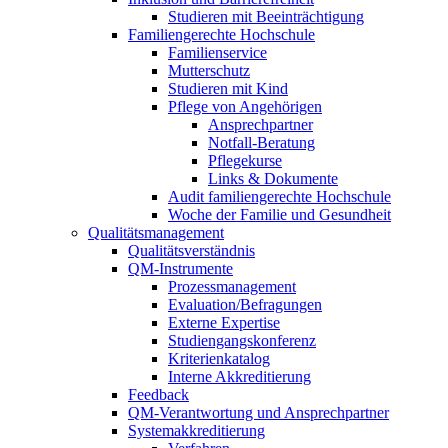
Studieren mit Beeinträchtigung
Familiengerechte Hochschule
Familienservice
Mutterschutz
Studieren mit Kind
Pflege von Angehörigen
Ansprechpartner
Notfall-Beratung
Pflegekurse
Links & Dokumente
Audit familiengerechte Hochschule
Woche der Familie und Gesundheit
Qualitätsmanagement
Qualitätsverständnis
QM-Instrumente
Prozessmanagement
Evaluation/Befragungen
Externe Expertise
Studiengangskonferenz
Kriterienkatalog
Interne Akkreditierung
Feedback
QM-Verantwortung und Ansprechpartner
Systemakkreditierung