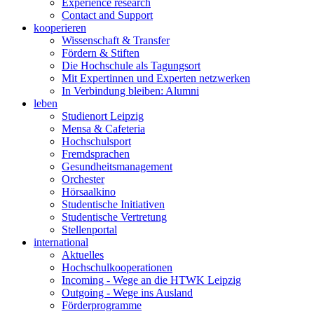
Experience research
Contact and Support
kooperieren
Wissenschaft & Transfer
Fördern & Stiften
Die Hochschule als Tagungsort
Mit Expertinnen und Experten netzwerken
In Verbindung bleiben: Alumni
leben
Studienort Leipzig
Mensa & Cafeteria
Hochschulsport
Fremdsprachen
Gesundheitsmanagement
Orchester
Hörsaalkino
Studentische Initiativen
Studentische Vertretung
Stellenportal
international
Aktuelles
Hochschulkooperationen
Incoming - Wege an die HTWK Leipzig
Outgoing - Wege ins Ausland
Förderprogramme