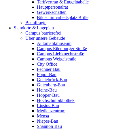
Tarifvertrag & Entgelttabelle
Hauptpersonalrat
Gewerkschaften
Bildschirmarbeitsplatz Brille
Beauftragte
Standorte & Lageplan
Campus barrierefrei
Über unsere Gebäude
Automatikmuseum
Campus Eilenburger Straße
Campus Liebknechtstraße
Campus Weigelstraße
City Office
Fechner-Bau
Föppl-Bau
Geutebrück-Bau
Gutenberg-Bau
Heine-Bau
Hopper-Bau
Hochschulbibliothek
Lipsius-Bau
Medienzentrum
Mensa
Nieper-Bau
Shannon-Bau