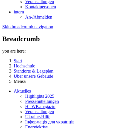
Veranstaltungen
Kontaktpersonen
intern
An-/Abmelden
Skip breadcrumb navigation
Breadcrumb
you are here:
Start
Hochschule
Standorte & Lageplan
Über unsere Gebäude
Mensa
Aktuelles
Highlights 2025
Pressemitteilungen
HTWK.magazin
Veranstaltungen
Ukraine-Hilfe
Інформація для українців
Energiekrise