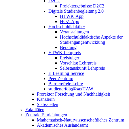
D2C2
Projektergebnisse D2C2
Digitale Studienbegleitung 2.0
HTWK-App
HOZ-App
Hochschuldidaktik+
Veranstaltungen
Hochschuldidaktische Aspekte der
Studiengangentwicklung
Beratung
HTWK Lehrpreis
Preisträger
Vorschlag Lehrpreis
Selbstauskunft Lehrpreis
E-Learning-Service
Peer Zentrum
Barrierefreie Lehre
studienerfolg@saxHAW
Prorektor Forschung und Nachhaltigkeit
Kanzlerin
Stabsstellen
Fakultäten
Zentrale Einrichtungen
Mathematisch-Naturwissenschaftliches Zentrum
Akademisches Auslandsamt