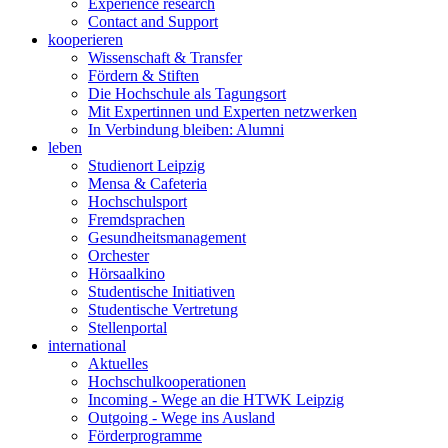
Experience research
Contact and Support
kooperieren
Wissenschaft & Transfer
Fördern & Stiften
Die Hochschule als Tagungsort
Mit Expertinnen und Experten netzwerken
In Verbindung bleiben: Alumni
leben
Studienort Leipzig
Mensa & Cafeteria
Hochschulsport
Fremdsprachen
Gesundheitsmanagement
Orchester
Hörsaalkino
Studentische Initiativen
Studentische Vertretung
Stellenportal
international
Aktuelles
Hochschulkooperationen
Incoming - Wege an die HTWK Leipzig
Outgoing - Wege ins Ausland
Förderprogramme