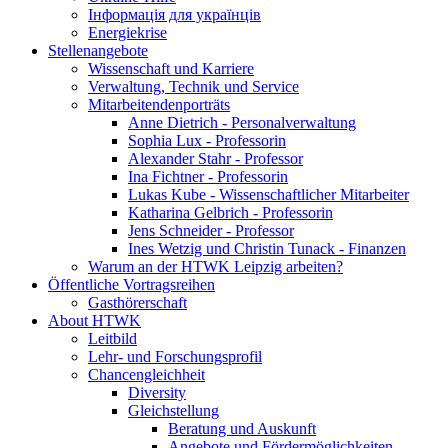
Інформація для українців
Energiekrise
Stellenangebote
Wissenschaft und Karriere
Verwaltung, Technik und Service
Mitarbeitendenporträts
Anne Dietrich - Personalverwaltung
Sophia Lux - Professorin
Alexander Stahr - Professor
Ina Fichtner - Professorin
Lukas Kube - Wissenschaftlicher Mitarbeiter
Katharina Gelbrich - Professorin
Jens Schneider - Professor
Ines Wetzig und Christin Tunack - Finanzen
Warum an der HTWK Leipzig arbeiten?
Öffentliche Vortragsreihen
Gasthörerschaft
About HTWK
Leitbild
Lehr- und Forschungsprofil
Chancengleichheit
Diversity
Gleichstellung
Beratung und Auskunft
Angebote und Fördermöglichkeiten