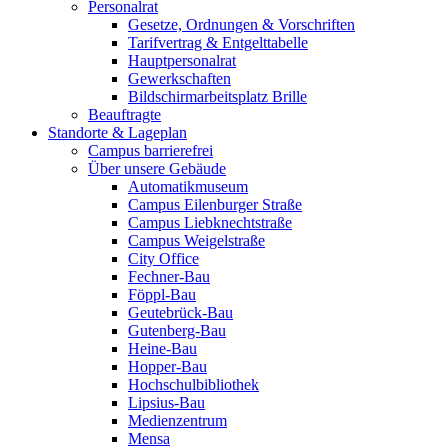
Personalrat
Gesetze, Ordnungen & Vorschriften
Tarifvertrag & Entgelttabelle
Hauptpersonalrat
Gewerkschaften
Bildschirmarbeitsplatz Brille
Beauftragte
Standorte & Lageplan
Campus barrierefrei
Über unsere Gebäude
Automatikmuseum
Campus Eilenburger Straße
Campus Liebknechtstraße
Campus Weigelstraße
City Office
Fechner-Bau
Föppl-Bau
Geutebrück-Bau
Gutenberg-Bau
Heine-Bau
Hopper-Bau
Hochschulbibliothek
Lipsius-Bau
Medienzentrum
Mensa