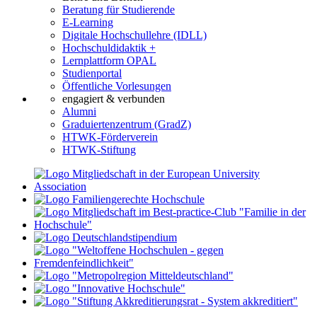
Beratung für Studierende
E-Learning
Digitale Hochschullehre (IDLL)
Hochschuldidaktik +
Lernplattform OPAL
Studienportal
Öffentliche Vorlesungen
engagiert & verbunden
Alumni
Graduiertenzentrum (GradZ)
HTWK-Förderverein
HTWK-Stiftung