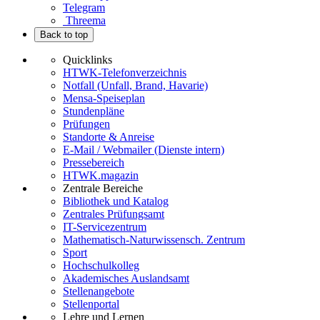
Telegram
Threema
Back to top
Quicklinks
HTWK-Telefonverzeichnis
Notfall (Unfall, Brand, Havarie)
Mensa-Speiseplan
Stundenpläne
Prüfungen
Standorte & Anreise
E-Mail / Webmailer (Dienste intern)
Pressebereich
HTWK.magazin
Zentrale Bereiche
Bibliothek und Katalog
Zentrales Prüfungsamt
IT-Servicezentrum
Mathematisch-Naturwissensch. Zentrum
Sport
Hochschulkolleg
Akademisches Auslandsamt
Stellenangebote
Stellenportal
Lehre und Lernen