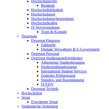
Hochschularchiv
Bestände
Hochschulbibliothek
Hochschulsport
Hochschulsprachenzentrum
Hochschulkolleg
IT-Servicezentrum
Team & Kontakt
Dezernate
Dezernat Finanzen
Zahlstelle
Digitale Verwaltung & E-Government
Dezernat Personal
Dezernat Studienangelegenheiten
Allgemeine Studienberatung
Studierendensekretariat
International Student Services
Zentrales Prüfungsamt
Stunden- und Raumplanung
IT/EDV
Dezernat Technik
Hochschulrat
Senat
Erweiterter Senat
Studentische Vertretung