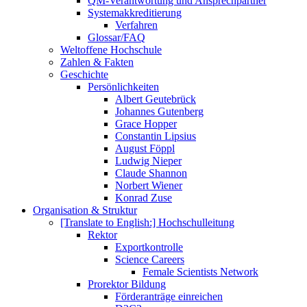
QM-Verantwortung und Ansprechpartner
Systemakkreditierung
Verfahren
Glossar/FAQ
Weltoffene Hochschule
Zahlen & Fakten
Geschichte
Persönlichkeiten
Albert Geutebrück
Johannes Gutenberg
Grace Hopper
Constantin Lipsius
August Föppl
Ludwig Nieper
Claude Shannon
Norbert Wiener
Konrad Zuse
Organisation & Struktur
[Translate to English:] Hochschulleitung
Rektor
Exportkontrolle
Science Careers
Female Scientists Network
Prorektor Bildung
Förderanträge einreichen