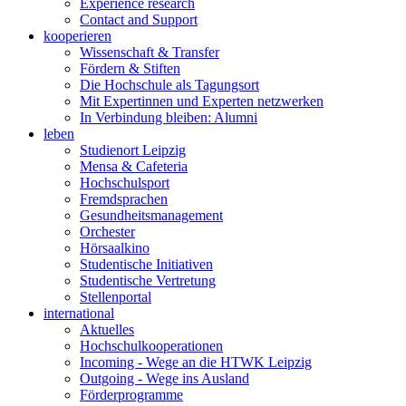
Experience research
Contact and Support
kooperieren
Wissenschaft & Transfer
Fördern & Stiften
Die Hochschule als Tagungsort
Mit Expertinnen und Experten netzwerken
In Verbindung bleiben: Alumni
leben
Studienort Leipzig
Mensa & Cafeteria
Hochschulsport
Fremdsprachen
Gesundheitsmanagement
Orchester
Hörsaalkino
Studentische Initiativen
Studentische Vertretung
Stellenportal
international
Aktuelles
Hochschulkooperationen
Incoming - Wege an die HTWK Leipzig
Outgoing - Wege ins Ausland
Förderprogramme