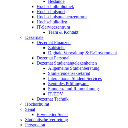
Bestände
Hochschulbibliothek
Hochschulsport
Hochschulsprachenzentrum
Hochschulkolleg
IT-Servicezentrum
Team & Kontakt
Dezernate
Dezernat Finanzen
Zahlstelle
Digitale Verwaltung & E-Government
Dezernat Personal
Dezernat Studienangelegenheiten
Allgemeine Studienberatung
Studierendensekretariat
International Student Services
Zentrales Prüfungsamt
Stunden- und Raumplanung
IT/EDV
Dezernat Technik
Hochschulrat
Senat
Erweiterter Senat
Studentische Vertretung
Personalrat