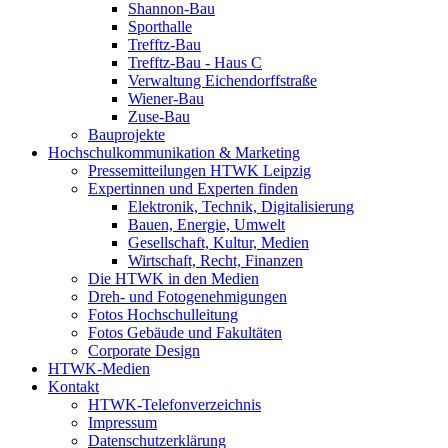
Shannon-Bau
Sporthalle
Trefftz-Bau
Trefftz-Bau - Haus C
Verwaltung Eichendorffstraße
Wiener-Bau
Zuse-Bau
Bauprojekte
Hochschulkommunikation & Marketing
Pressemitteilungen HTWK Leipzig
Expertinnen und Experten finden
Elektronik, Technik, Digitalisierung
Bauen, Energie, Umwelt
Gesellschaft, Kultur, Medien
Wirtschaft, Recht, Finanzen
Die HTWK in den Medien
Dreh- und Fotogenehmigungen
Fotos Hochschulleitung
Fotos Gebäude und Fakultäten
Corporate Design
HTWK-Medien
Kontakt
HTWK-Telefonverzeichnis
Impressum
Datenschutzerklärung