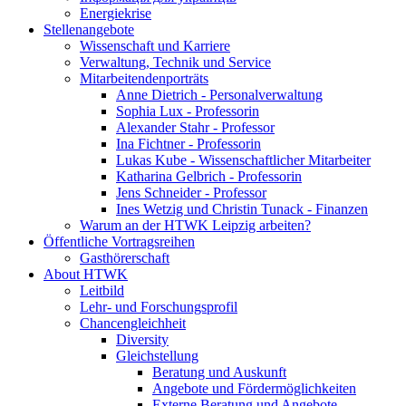
Energiekrise
Stellenangebote
Wissenschaft und Karriere
Verwaltung, Technik und Service
Mitarbeitendenporträts
Anne Dietrich - Personalverwaltung
Sophia Lux - Professorin
Alexander Stahr - Professor
Ina Fichtner - Professorin
Lukas Kube - Wissenschaftlicher Mitarbeiter
Katharina Gelbrich - Professorin
Jens Schneider - Professor
Ines Wetzig und Christin Tunack - Finanzen
Warum an der HTWK Leipzig arbeiten?
Öffentliche Vortragsreihen
Gasthörerschaft
About HTWK
Leitbild
Lehr- und Forschungsprofil
Chancengleichheit
Diversity
Gleichstellung
Beratung und Auskunft
Angebote und Fördermöglichkeiten
Externe Beratung und Angebote