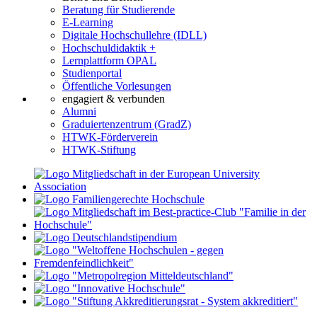
Beratung für Studierende
E-Learning
Digitale Hochschullehre (IDLL)
Hochschuldidaktik +
Lernplattform OPAL
Studienportal
Öffentliche Vorlesungen
engagiert & verbunden
Alumni
Graduiertenzentrum (GradZ)
HTWK-Förderverein
HTWK-Stiftung