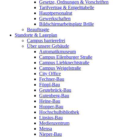
Gesetze, Ordnungen & Vorschriften
Tarifvertrag & Entgelttabelle
Hauptpersonalrat
Gewerkschaften
Bildschirmarbeitsplatz Brille
Beauftragte
Standorte & Lageplan
Campus barrierefrei
Über unsere Gebäude
Automatikmuseum
Campus Eilenburger Straße
Campus Liebknechtstraße
Campus Weigelstraße
City Office
Fechner-Bau
Föppl-Bau
Geutebrück-Bau
Gutenberg-Bau
Heine-Bau
Hopper-Bau
Hochschulbibliothek
Lipsius-Bau
Medienzentrum
Mensa
Nieper-Bau