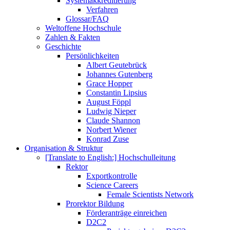
Systemakkreditierung
Verfahren
Glossar/FAQ
Weltoffene Hochschule
Zahlen & Fakten
Geschichte
Persönlichkeiten
Albert Geutebrück
Johannes Gutenberg
Grace Hopper
Constantin Lipsius
August Föppl
Ludwig Nieper
Claude Shannon
Norbert Wiener
Konrad Zuse
Organisation & Struktur
[Translate to English:] Hochschulleitung
Rektor
Exportkontrolle
Science Careers
Female Scientists Network
Prorektor Bildung
Förderanträge einreichen
D2C2