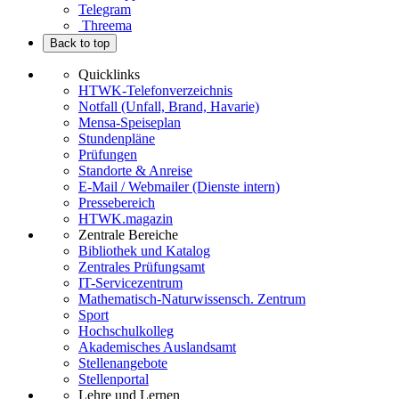
Telegram
Threema
Back to top
Quicklinks
HTWK-Telefonverzeichnis
Notfall (Unfall, Brand, Havarie)
Mensa-Speiseplan
Stundenpläne
Prüfungen
Standorte & Anreise
E-Mail / Webmailer (Dienste intern)
Pressebereich
HTWK.magazin
Zentrale Bereiche
Bibliothek und Katalog
Zentrales Prüfungsamt
IT-Servicezentrum
Mathematisch-Naturwissensch. Zentrum
Sport
Hochschulkolleg
Akademisches Auslandsamt
Stellenangebote
Stellenportal
Lehre und Lernen