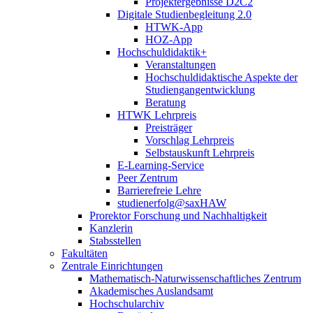
Projektergebnisse D2C2
Digitale Studienbegleitung 2.0
HTWK-App
HOZ-App
Hochschuldidaktik+
Veranstaltungen
Hochschuldidaktische Aspekte der
Studiengangentwicklung
Beratung
HTWK Lehrpreis
Preisträger
Vorschlag Lehrpreis
Selbstauskunft Lehrpreis
E-Learning-Service
Peer Zentrum
Barrierefreie Lehre
studienerfolg@saxHAW
Prorektor Forschung und Nachhaltigkeit
Kanzlerin
Stabsstellen
Fakultäten
Zentrale Einrichtungen
Mathematisch-Naturwissenschaftliches Zentrum
Akademisches Auslandsamt
Hochschularchiv