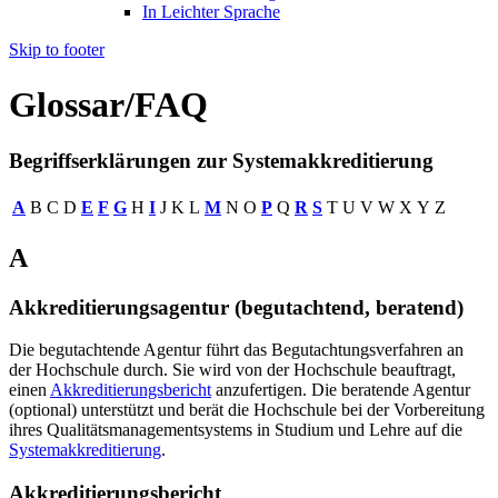
In Leichter Sprache
Skip to footer
Glossar/FAQ
Begriffserklärungen zur Systemakkreditierung
A
B
C
D
E
F
G
H
I
J
K
L
M
N
O
P
Q
R
S
T
U
V
W
X
Y
Z
A
Akkreditierungsagentur (begutachtend, beratend)
Die begutachtende Agentur führt das Begutachtungsverfahren an
der Hochschule durch. Sie wird von der Hochschule beauftragt,
einen
Akkreditierungsbericht
anzufertigen. Die beratende Agentur
(optional) unterstützt und berät die Hochschule bei der Vorbereitung
ihres Qualitätsmanagementsystems in Studium und Lehre auf die
Systemakkreditierung
.
Akkreditierungsbericht