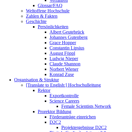
Verfahren
Glossar/FAQ
Weltoffene Hochschule
Zahlen & Fakten
Geschichte
Persönlichkeiten
Albert Geutebrück
Johannes Gutenberg
Grace Hopper
Constantin Lipsius
August Föppl
Ludwig Nieper
Claude Shannon
Norbert Wiener
Konrad Zuse
Organisation & Struktur
[Translate to English:] Hochschulleitung
Rektor
Exportkontrolle
Science Careers
Female Scientists Network
Prorektor Bildung
Förderanträge einreichen
D2C2
Projektergebnisse D2C2