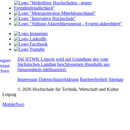
Die HTWK Leipzig wird auf Grundlage des vom
Sächsischen Landtag beschlossenen Haushalts aus
Steuermitteln mitfinanziert.
Impressum
Datenschutzerklärung
Barrierefreiheit
Sitemap
© 2026 Hochschule für Technik, Wirtschaft und Kultur
Leipzig
MobileNavi