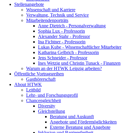
Stellenangebote
Wissenschaft und Karriere
Verwaltung, Technik und Service
Mitarbeitendenporträts
Anne Dietrich - Personalverwaltung
Sophia Lux - Professorin
Alexander Stahr - Professor
Ina Fichtner - Professorin
Lukas Kube - Wissenschaftlicher Mitarbeiter
Katharina Gelbrich - Professorin
Jens Schneider - Professor
Ines Wetzig und Christin Tunack - Finanzen
Warum an der HTWK Leipzig arbeiten?
Öffentliche Vortragsreihen
Gasthörerschaft
About HTWK
Leitbild
Lehr- und Forschungsprofil
Chancengleichheit
Diversity
Gleichstellung
Beratung und Auskunft
Angebote und Fördermöglichkeiten
Externe Beratung und Angebote
Inklusion und Barrierefreiheit