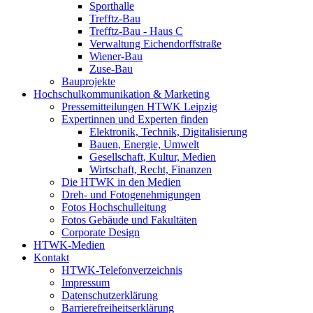
Sporthalle
Trefftz-Bau
Trefftz-Bau - Haus C
Verwaltung Eichendorffstraße
Wiener-Bau
Zuse-Bau
Bauprojekte
Hochschulkommunikation & Marketing
Pressemitteilungen HTWK Leipzig
Expertinnen und Experten finden
Elektronik, Technik, Digitalisierung
Bauen, Energie, Umwelt
Gesellschaft, Kultur, Medien
Wirtschaft, Recht, Finanzen
Die HTWK in den Medien
Dreh- und Fotogenehmigungen
Fotos Hochschulleitung
Fotos Gebäude und Fakultäten
Corporate Design
HTWK-Medien
Kontakt
HTWK-Telefonverzeichnis
Impressum
Datenschutzerklärung
Barrierefreiheitserklärung