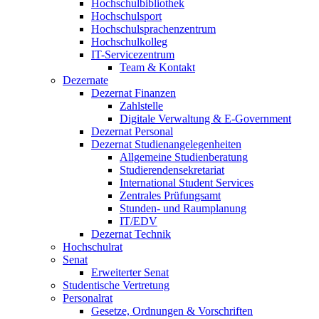
Hochschulbibliothek
Hochschulsport
Hochschulsprachenzentrum
Hochschulkolleg
IT-Servicezentrum
Team & Kontakt
Dezernate
Dezernat Finanzen
Zahlstelle
Digitale Verwaltung & E-Government
Dezernat Personal
Dezernat Studienangelegenheiten
Allgemeine Studienberatung
Studierendensekretariat
International Student Services
Zentrales Prüfungsamt
Stunden- und Raumplanung
IT/EDV
Dezernat Technik
Hochschulrat
Senat
Erweiterter Senat
Studentische Vertretung
Personalrat
Gesetze, Ordnungen & Vorschriften