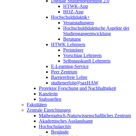
Digitale Studienbegleitung 2.0
HTWK-App
HOZ-App
Hochschuldidaktik+
Veranstaltungen
Hochschuldidaktische Aspekte der
Studiengangentwicklung
Beratung
HTWK Lehrpreis
Preisträger
Vorschlag Lehrpreis
Selbstauskunft Lehrpreis
E-Learning-Service
Peer Zentrum
Barrierefreie Lehre
studienerfolg@saxHAW
Prorektor Forschung und Nachhaltigkeit
Kanzlerin
Stabsstellen
Fakultäten
Zentrale Einrichtungen
Mathematisch-Naturwissenschaftliches Zentrum
Akademisches Auslandsamt
Hochschularchiv
Bestände