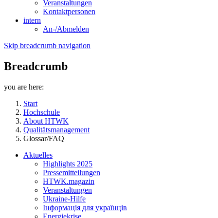
Veranstaltungen
Kontaktpersonen
intern
An-/Abmelden
Skip breadcrumb navigation
Breadcrumb
you are here:
Start
Hochschule
About HTWK
Qualitätsmanagement
Glossar/FAQ
Aktuelles
Highlights 2025
Pressemitteilungen
HTWK.magazin
Veranstaltungen
Ukraine-Hilfe
Інформація для українців
Energiekrise