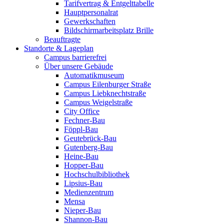
Tarifvertrag & Entgelttabelle
Hauptpersonalrat
Gewerkschaften
Bildschirmarbeitsplatz Brille
Beauftragte
Standorte & Lageplan
Campus barrierefrei
Über unsere Gebäude
Automatikmuseum
Campus Eilenburger Straße
Campus Liebknechtstraße
Campus Weigelstraße
City Office
Fechner-Bau
Föppl-Bau
Geutebrück-Bau
Gutenberg-Bau
Heine-Bau
Hopper-Bau
Hochschulbibliothek
Lipsius-Bau
Medienzentrum
Mensa
Nieper-Bau
Shannon-Bau