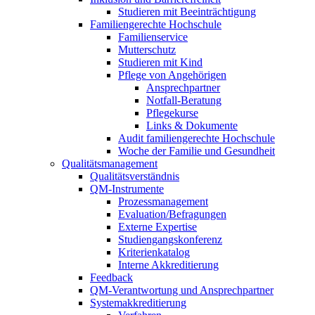
Studieren mit Beeinträchtigung
Familiengerechte Hochschule
Familienservice
Mutterschutz
Studieren mit Kind
Pflege von Angehörigen
Ansprechpartner
Notfall-Beratung
Pflegekurse
Links & Dokumente
Audit familiengerechte Hochschule
Woche der Familie und Gesundheit
Qualitätsmanagement
Qualitätsverständnis
QM-Instrumente
Prozessmanagement
Evaluation/Befragungen
Externe Expertise
Studiengangskonferenz
Kriterienkatalog
Interne Akkreditierung
Feedback
QM-Verantwortung und Ansprechpartner
Systemakkreditierung