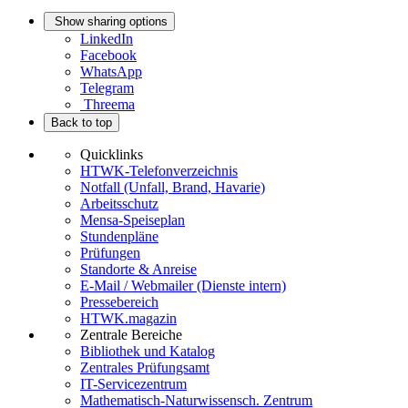
Show sharing options
LinkedIn
Facebook
WhatsApp
Telegram
Threema
Back to top
Quicklinks
HTWK-Telefonverzeichnis
Notfall (Unfall, Brand, Havarie)
Arbeitsschutz
Mensa-Speiseplan
Stundenpläne
Prüfungen
Standorte & Anreise
E-Mail / Webmailer (Dienste intern)
Pressebereich
HTWK.magazin
Zentrale Bereiche
Bibliothek und Katalog
Zentrales Prüfungsamt
IT-Servicezentrum
Mathematisch-Naturwissensch. Zentrum