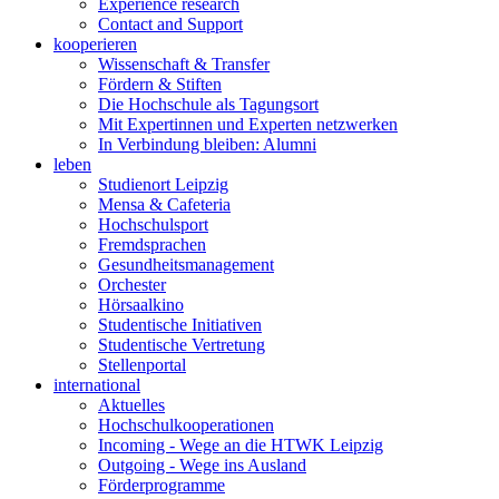
Experience research
Contact and Support
kooperieren
Wissenschaft & Transfer
Fördern & Stiften
Die Hochschule als Tagungsort
Mit Expertinnen und Experten netzwerken
In Verbindung bleiben: Alumni
leben
Studienort Leipzig
Mensa & Cafeteria
Hochschulsport
Fremdsprachen
Gesundheitsmanagement
Orchester
Hörsaalkino
Studentische Initiativen
Studentische Vertretung
Stellenportal
international
Aktuelles
Hochschulkooperationen
Incoming - Wege an die HTWK Leipzig
Outgoing - Wege ins Ausland
Förderprogramme