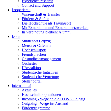
Experience research
Contact and Support
kooperieren
Wissenschaft & Transfer
Fördern & Stiften
Die Hochschule als Tagungsort
Mit Expertinnen und Experten netzwerken
In Verbindung bleiben: Alumni
leben
Studienort Leipzig
Mensa & Cafeteria
Hochschulsport
Fremdsprachen
Gesundheitsmanagement
Orchester
Hörsaalkino
Studentische Initiativen
Studentische Vertretung
Stellenportal
international
Aktuelles
Hochschulkooperationen
Incoming - Wege an die HTWK Leipzig
Outgoing - Wege ins Ausland
Förderprogramme