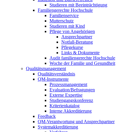
Studieren mit Beeinträchtigung
Familiengerechte Hochschule
Familienservice
Mutterschutz
Studieren mit Kind
Pflege von Angehörigen
Ansprechpartner
Notfall-Beratung
Pflegekurse
Links & Dokumente
Audit familiengerechte Hochschule
Woche der Familie und Gesundheit
Qualitätsmanagement
Qualitätsverständnis
QM-Instrumente
Prozessmanagement
Evaluation/Befragungen
Externe Expertise
Studiengangskonferenz
Kriterienkatalog
Interne Akkreditierung
Feedback
QM-Verantwortung und Ansprechpartner
Systemakkreditierung