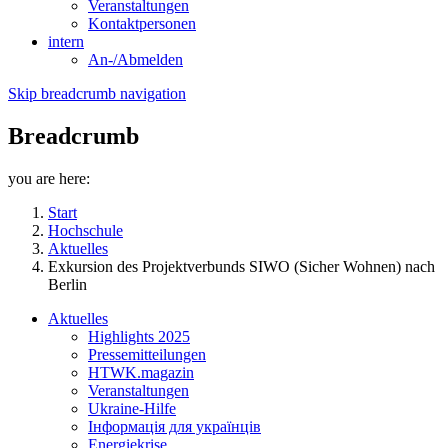
Veranstaltungen
Kontaktpersonen
intern
An-/Abmelden
Skip breadcrumb navigation
Breadcrumb
you are here:
Start
Hochschule
Aktuelles
Exkursion des Projektverbunds SIWO (Sicher Wohnen) nach
Berlin
Aktuelles
Highlights 2025
Pressemitteilungen
HTWK.magazin
Veranstaltungen
Ukraine-Hilfe
Інформація для українців
Energiekrise