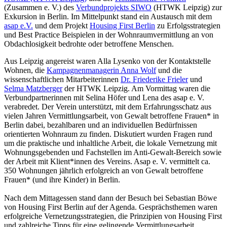
(Zusammen e. V.) des
Verbundprojekts SIWO
(HTWK Leipzig) zur
Exkursion in Berlin. Im Mittelpunkt stand ein Austausch mit dem
asap e.V.
und dem Projekt
Housing First Berlin
zu Erfolgsstrategien
und Best Practice Beispielen in der Wohnraumvermittlung an von
Obdachlosigkeit bedrohte oder betroffene Menschen.
Aus Leipzig angereist waren Alla Lysenko von der Kontaktstelle
Wohnen, die
Kampagnenmanagerin Anna Wolf
und die
wissenschaftlichen Mitarbeiterinnen
Dr. Friederike Frieler
und
Selma Matzberger
der HTWK Leipzig. Am Vormittag waren die
Verbundpartnerinnen mit Selina Höfer und Lena des asap e. V.
verabredet. Der Verein unterstützt, mit dem Erfahrungsschatz aus
vielen Jahren Vermittlungsarbeit, von Gewalt betroffene Frauen* in
Berlin dabei, bezahlbaren und an individuellen Bedürfnissen
orientierten Wohnraum zu finden. Diskutiert wurden Fragen rund
um die praktische und inhaltliche Arbeit, die lokale Vernetzung mit
Wohnungsgebenden und Fachstellen im Anti-Gewalt-Bereich sowie
der Arbeit mit Klient*innen des Vereins. Asap e. V. vermittelt ca.
350 Wohnungen jährlich erfolgreich an von Gewalt betroffene
Frauen* (und ihre Kinder) in Berlin.
Nach dem Mittagessen stand dann der Besuch bei Sebastian Böwe
von Housing First Berlin auf der Agenda. Gesprächsthemen waren
erfolgreiche Vernetzungsstrategien, die Prinzipien von Housing First
und zahlreiche Tipps für eine gelingende Vermittlungsarbeit.