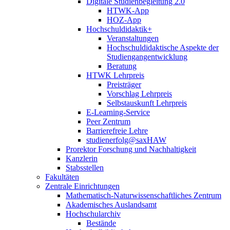
Digitale Studienbegleitung 2.0
HTWK-App
HOZ-App
Hochschuldidaktik+
Veranstaltungen
Hochschuldidaktische Aspekte der
Studiengangentwicklung
Beratung
HTWK Lehrpreis
Preisträger
Vorschlag Lehrpreis
Selbstauskunft Lehrpreis
E-Learning-Service
Peer Zentrum
Barrierefreie Lehre
studienerfolg@saxHAW
Prorektor Forschung und Nachhaltigkeit
Kanzlerin
Stabsstellen
Fakultäten
Zentrale Einrichtungen
Mathematisch-Naturwissenschaftliches Zentrum
Akademisches Auslandsamt
Hochschularchiv
Bestände