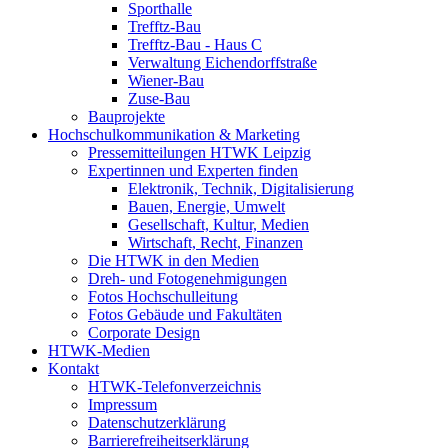
Sporthalle
Trefftz-Bau
Trefftz-Bau - Haus C
Verwaltung Eichendorffstraße
Wiener-Bau
Zuse-Bau
Bauprojekte
Hochschulkommunikation & Marketing
Pressemitteilungen HTWK Leipzig
Expertinnen und Experten finden
Elektronik, Technik, Digitalisierung
Bauen, Energie, Umwelt
Gesellschaft, Kultur, Medien
Wirtschaft, Recht, Finanzen
Die HTWK in den Medien
Dreh- und Fotogenehmigungen
Fotos Hochschulleitung
Fotos Gebäude und Fakultäten
Corporate Design
HTWK-Medien
Kontakt
HTWK-Telefonverzeichnis
Impressum
Datenschutzerklärung
Barrierefreiheitserklärung