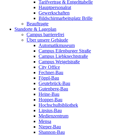
Tarifvertrag & Entgelttabelle
Hauptpersonalrat
Gewerkschaften
Bildschirmarbeitsplatz Brille
Beauftragte
Standorte & Lageplan
Campus barrierefrei
Über unsere Gebäude
Automatikmuseum
Campus Eilenburger Straße
Campus Liebknechtstraße
Campus Weigelstraße
City Office
Fechner-Bau
Föppl-Bau
Geutebrück-Bau
Gutenberg-Bau
Heine-Bau
Hopper-Bau
Hochschulbibliothek
Lipsius-Bau
Medienzentrum
Mensa
Nieper-Bau
Shannon-Bau