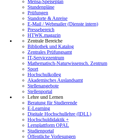
Mensa-Speiseplan
Stundenpläne
Prüfungen
Standorte & Anreise
E-Mail / Webmailer (Dienste intern)
Pressebereich
HTWK.magazin
Zentrale Bereiche
Bibliothek und Katalog
Zentrales Prüfungsamt
IT-Servicezentrum
Mathematisch-Naturwissensch. Zentrum
Sport
Hochschulkolleg
Akademisches Auslandsamt
Stellenangebote
Stellenportal
Lehre und Lernen
Beratung für Studierende
E-Learning
Digitale Hochschullehre (IDLL)
Hochschuldidaktik +
Lernplattform OPAL
Studienportal
Öffentliche Vorlesungen