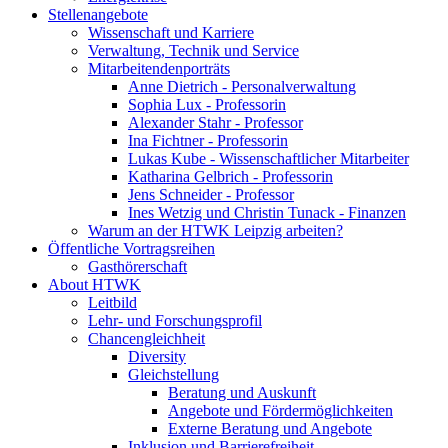
Stellenangebote
Wissenschaft und Karriere
Verwaltung, Technik und Service
Mitarbeitendenporträts
Anne Dietrich - Personalverwaltung
Sophia Lux - Professorin
Alexander Stahr - Professor
Ina Fichtner - Professorin
Lukas Kube - Wissenschaftlicher Mitarbeiter
Katharina Gelbrich - Professorin
Jens Schneider - Professor
Ines Wetzig und Christin Tunack - Finanzen
Warum an der HTWK Leipzig arbeiten?
Öffentliche Vortragsreihen
Gasthörerschaft
About HTWK
Leitbild
Lehr- und Forschungsprofil
Chancengleichheit
Diversity
Gleichstellung
Beratung und Auskunft
Angebote und Fördermöglichkeiten
Externe Beratung und Angebote
Inklusion und Barrierefreiheit