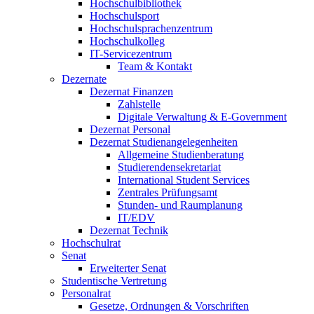
Hochschulbibliothek
Hochschulsport
Hochschulsprachenzentrum
Hochschulkolleg
IT-Servicezentrum
Team & Kontakt
Dezernate
Dezernat Finanzen
Zahlstelle
Digitale Verwaltung & E-Government
Dezernat Personal
Dezernat Studienangelegenheiten
Allgemeine Studienberatung
Studierendensekretariat
International Student Services
Zentrales Prüfungsamt
Stunden- und Raumplanung
IT/EDV
Dezernat Technik
Hochschulrat
Senat
Erweiterter Senat
Studentische Vertretung
Personalrat
Gesetze, Ordnungen & Vorschriften