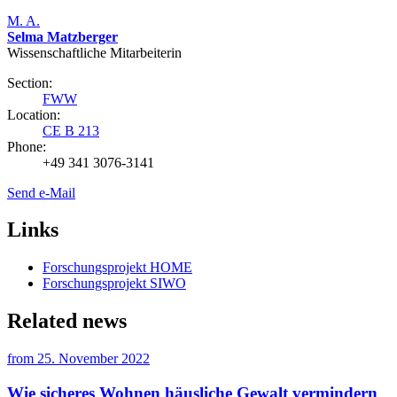
M. A.
Selma Matzberger
Wissenschaftliche Mitarbeiterin
Section:
FWW
Location:
CE B 213
Phone:
+49 341 3076-3141
Send e-Mail
Links
Forschungsprojekt HOME
Forschungsprojekt SIWO
Related news
from
25. November 2022
Wie sicheres Wohnen häusliche Gewalt vermindern