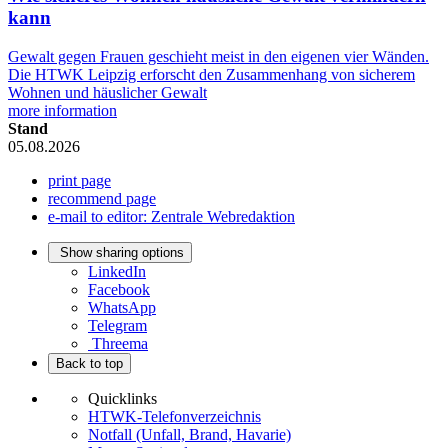
kann
Gewalt gegen Frauen geschieht meist in den eigenen vier Wänden.
Die HTWK Leipzig erforscht den Zusammenhang von sicherem
Wohnen und häuslicher Gewalt
more information
Stand
05.08.2026
print page
recommend page
e-mail to editor: Zentrale Webredaktion
Show sharing options
LinkedIn
Facebook
WhatsApp
Telegram
Threema
Back to top
Quicklinks
HTWK-Telefonverzeichnis
Notfall (Unfall, Brand, Havarie)