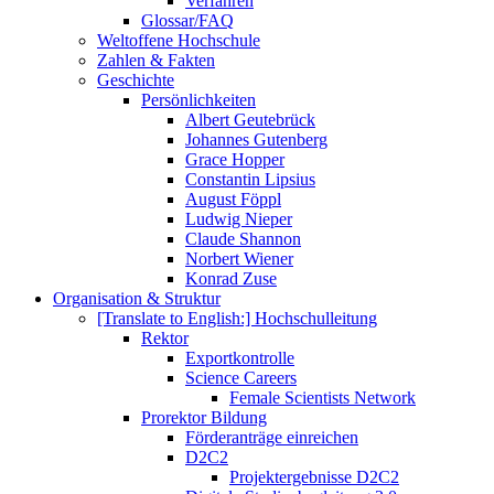
Verfahren
Glossar/FAQ
Weltoffene Hochschule
Zahlen & Fakten
Geschichte
Persönlichkeiten
Albert Geutebrück
Johannes Gutenberg
Grace Hopper
Constantin Lipsius
August Föppl
Ludwig Nieper
Claude Shannon
Norbert Wiener
Konrad Zuse
Organisation & Struktur
[Translate to English:] Hochschulleitung
Rektor
Exportkontrolle
Science Careers
Female Scientists Network
Prorektor Bildung
Förderanträge einreichen
D2C2
Projektergebnisse D2C2