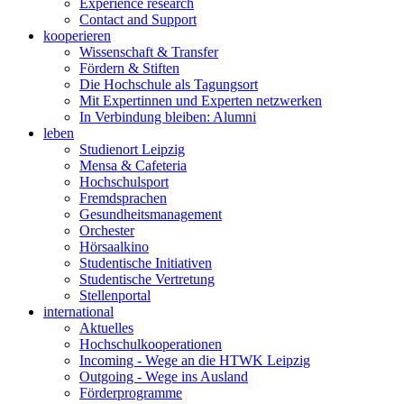
Experience research
Contact and Support
kooperieren
Wissenschaft & Transfer
Fördern & Stiften
Die Hochschule als Tagungsort
Mit Expertinnen und Experten netzwerken
In Verbindung bleiben: Alumni
leben
Studienort Leipzig
Mensa & Cafeteria
Hochschulsport
Fremdsprachen
Gesundheitsmanagement
Orchester
Hörsaalkino
Studentische Initiativen
Studentische Vertretung
Stellenportal
international
Aktuelles
Hochschulkooperationen
Incoming - Wege an die HTWK Leipzig
Outgoing - Wege ins Ausland
Förderprogramme