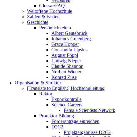
Verfahren
Glossar/FAQ
Weltoffene Hochschule
Zahlen & Fakten
Geschichte
Persönlichkeiten
Albert Geutebrück
Johannes Gutenberg
Grace Hopper
Constantin Lipsius
August Föppl
Ludwig Nieper
Claude Shannon
Norbert Wiener
Konrad Zuse
Organisation & Struktur
[Translate to English:] Hochschulleitung
Rektor
Exportkontrolle
Science Careers
Female Scientists Network
Prorektor Bildung
Förderanträge einreichen
D2C2
Projektergebnisse D2C2