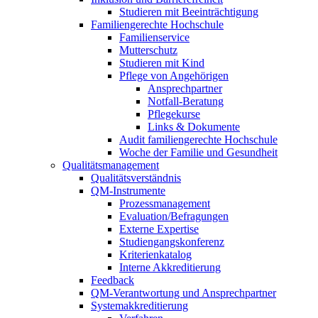
Studieren mit Beeinträchtigung
Familiengerechte Hochschule
Familienservice
Mutterschutz
Studieren mit Kind
Pflege von Angehörigen
Ansprechpartner
Notfall-Beratung
Pflegekurse
Links & Dokumente
Audit familiengerechte Hochschule
Woche der Familie und Gesundheit
Qualitätsmanagement
Qualitätsverständnis
QM-Instrumente
Prozessmanagement
Evaluation/Befragungen
Externe Expertise
Studiengangskonferenz
Kriterienkatalog
Interne Akkreditierung
Feedback
QM-Verantwortung und Ansprechpartner
Systemakkreditierung