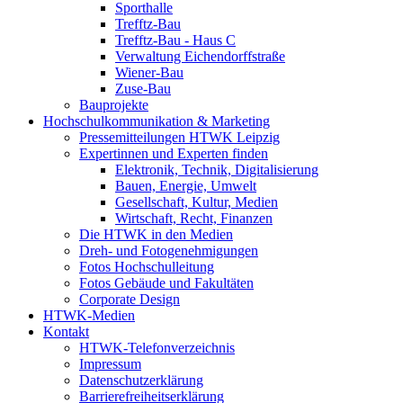
Sporthalle
Trefftz-Bau
Trefftz-Bau - Haus C
Verwaltung Eichendorffstraße
Wiener-Bau
Zuse-Bau
Bauprojekte
Hochschulkommunikation & Marketing
Pressemitteilungen HTWK Leipzig
Expertinnen und Experten finden
Elektronik, Technik, Digitalisierung
Bauen, Energie, Umwelt
Gesellschaft, Kultur, Medien
Wirtschaft, Recht, Finanzen
Die HTWK in den Medien
Dreh- und Fotogenehmigungen
Fotos Hochschulleitung
Fotos Gebäude und Fakultäten
Corporate Design
HTWK-Medien
Kontakt
HTWK-Telefonverzeichnis
Impressum
Datenschutzerklärung
Barrierefreiheitserklärung