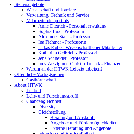
Stellenangebote
Wissenschaft und Karriere
Verwaltung, Technik und Service
Mitarbeitendenporträts
Anne Dietrich - Personalverwaltung
Sophia Lux - Professorin
Alexander Stahr - Professor
Ina Fichtner - Professorin
Lukas Kube - Wissenschaftlicher Mitarbeiter
Katharina Gelbrich - Professorin
Jens Schneider - Professor
Ines Wetzig und Christin Tunack - Finanzen
Warum an der HTWK Leipzig arbeiten?
Öffentliche Vortragsreihen
Gasthörerschaft
About HTWK
Leitbild
Lehr- und Forschungsprofil
Chancengleichheit
Diversity
Gleichstellung
Beratung und Auskunft
Angebote und Fördermöglichkeiten
Externe Beratung und Angebote
Inklusion und Barrierefreiheit