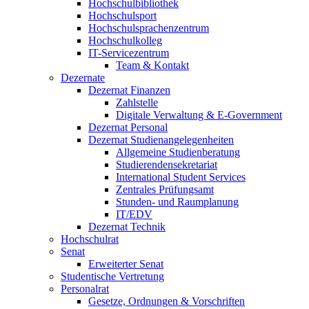
Hochschulbibliothek
Hochschulsport
Hochschulsprachenzentrum
Hochschulkolleg
IT-Servicezentrum
Team & Kontakt
Dezernate
Dezernat Finanzen
Zahlstelle
Digitale Verwaltung & E-Government
Dezernat Personal
Dezernat Studienangelegenheiten
Allgemeine Studienberatung
Studierendensekretariat
International Student Services
Zentrales Prüfungsamt
Stunden- und Raumplanung
IT/EDV
Dezernat Technik
Hochschulrat
Senat
Erweiterter Senat
Studentische Vertretung
Personalrat
Gesetze, Ordnungen & Vorschriften