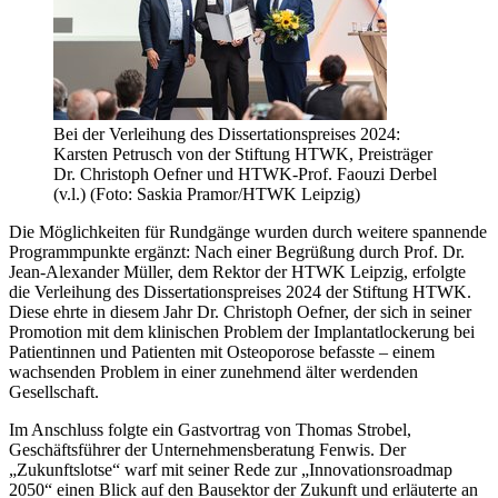
Bei der Verleihung des Dissertationspreises 2024:
Karsten Petrusch von der Stiftung HTWK, Preisträger
Dr. Christoph Oefner und HTWK-Prof. Faouzi Derbel
(v.l.) (Foto: Saskia Pramor/HTWK Leipzig)
Die Möglichkeiten für Rundgänge wurden durch weitere spannende
Programmpunkte ergänzt: Nach einer Begrüßung durch Prof. Dr.
Jean-Alexander Müller, dem Rektor der HTWK Leipzig, erfolgte
die Verleihung des Dissertationspreises 2024 der Stiftung HTWK.
Diese ehrte in diesem Jahr Dr. Christoph Oefner, der sich in seiner
Promotion mit dem klinischen Problem der Implantatlockerung bei
Patientinnen und Patienten mit Osteoporose befasste – einem
wachsenden Problem in einer zunehmend älter werdenden
Gesellschaft.
Im Anschluss folgte ein Gastvortrag von Thomas Strobel,
Geschäftsführer der Unternehmensberatung Fenwis. Der
„Zukunftslotse“ warf mit seiner Rede zur „Innovationsroadmap
2050“ einen Blick auf den Bausektor der Zukunft und erläuterte an