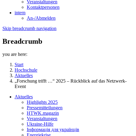
Veranstaltungen
Kontaktpersonen
intern
An-/Abmelden
Skip breadcrumb navigation
Breadcrumb
you are here:
Start
Hochschule
Aktuelles
„Forschung trifft …“ 2025 – Rückblick auf das Netzwerk-
Event
Aktuelles
Highlights 2025
Pressemitteilungen
HTWK.magazin
Veranstaltungen
Ukraine-Hilfe
Інформація для українців
Energiekrise