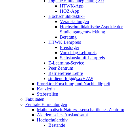
Digitale Studienbegleitung 2.0
HTWK-App
HOZ-App
Hochschuldidaktik+
Veranstaltungen
Hochschuldidaktische Aspekte der
Studiengangentwicklung
Beratung
HTWK Lehrpreis
Preisträger
Vorschlag Lehrpreis
Selbstauskunft Lehrpreis
E-Learning-Service
Peer Zentrum
Barrierefreie Lehre
studienerfolg@saxHAW
Prorektor Forschung und Nachhaltigkeit
Kanzlerin
Stabsstellen
Fakultäten
Zentrale Einrichtungen
Mathematisch-Naturwissenschaftliches Zentrum
Akademisches Auslandsamt
Hochschularchiv
Bestände