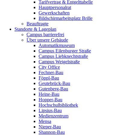
Tarifvertrag & Entgelttabelle
Hauptpersonalrat
Gewerkschaften
Bildschirmarbeitsplatz Brille
Beauftragte
Standorte & Lageplan
Campus barrierefrei
Über unsere Gebäude
Automatikmuseum
Campus Eilenburger Straße
Campus Liebknechtstraße
Campus Weigelstraße
City Office
Fechner-Bau
Föppl-Bau
Geutebrück-Bau
Gutenberg-Bau
Heine-Bau
Hopper-Bau
Hochschulbibliothek
Lipsius-Bau
Medienzentrum
Mensa
Nieper-Bau
Shannon-Bau