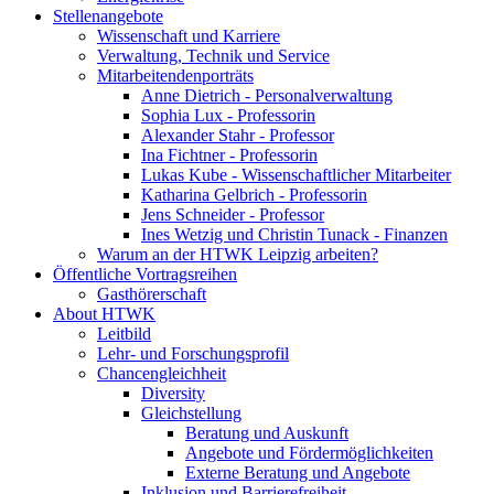
Stellenangebote
Wissenschaft und Karriere
Verwaltung, Technik und Service
Mitarbeitendenporträts
Anne Dietrich - Personalverwaltung
Sophia Lux - Professorin
Alexander Stahr - Professor
Ina Fichtner - Professorin
Lukas Kube - Wissenschaftlicher Mitarbeiter
Katharina Gelbrich - Professorin
Jens Schneider - Professor
Ines Wetzig und Christin Tunack - Finanzen
Warum an der HTWK Leipzig arbeiten?
Öffentliche Vortragsreihen
Gasthörerschaft
About HTWK
Leitbild
Lehr- und Forschungsprofil
Chancengleichheit
Diversity
Gleichstellung
Beratung und Auskunft
Angebote und Fördermöglichkeiten
Externe Beratung und Angebote
Inklusion und Barrierefreiheit