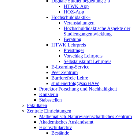
Digitale Studienbegleitung 2.0
HTWK-App
HOZ-App
Hochschuldidaktik+
Veranstaltungen
Hochschuldidaktische Aspekte der
Studiengangentwicklung
Beratung
HTWK Lehrpreis
Preisträger
Vorschlag Lehrpreis
Selbstauskunft Lehrpreis
E-Learning-Service
Peer Zentrum
Barrierefreie Lehre
studienerfolg@saxHAW
Prorektor Forschung und Nachhaltigkeit
Kanzlerin
Stabsstellen
Fakultäten
Zentrale Einrichtungen
Mathematisch-Naturwissenschaftliches Zentrum
Akademisches Auslandsamt
Hochschularchiv
Bestände