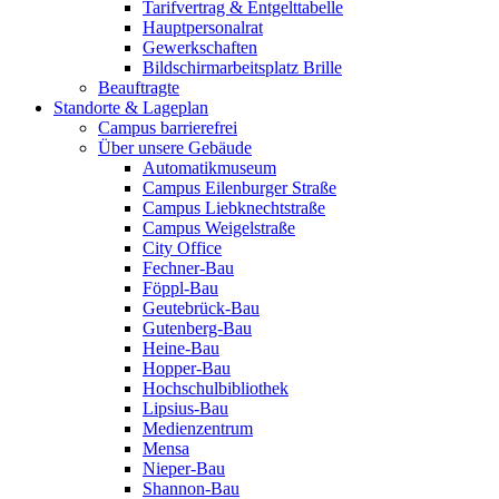
Tarifvertrag & Entgelttabelle
Hauptpersonalrat
Gewerkschaften
Bildschirmarbeitsplatz Brille
Beauftragte
Standorte & Lageplan
Campus barrierefrei
Über unsere Gebäude
Automatikmuseum
Campus Eilenburger Straße
Campus Liebknechtstraße
Campus Weigelstraße
City Office
Fechner-Bau
Föppl-Bau
Geutebrück-Bau
Gutenberg-Bau
Heine-Bau
Hopper-Bau
Hochschulbibliothek
Lipsius-Bau
Medienzentrum
Mensa
Nieper-Bau
Shannon-Bau