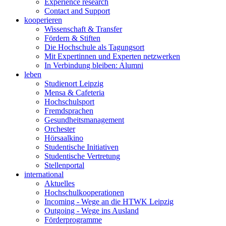
Experience research
Contact and Support
kooperieren
Wissenschaft & Transfer
Fördern & Stiften
Die Hochschule als Tagungsort
Mit Expertinnen und Experten netzwerken
In Verbindung bleiben: Alumni
leben
Studienort Leipzig
Mensa & Cafeteria
Hochschulsport
Fremdsprachen
Gesundheitsmanagement
Orchester
Hörsaalkino
Studentische Initiativen
Studentische Vertretung
Stellenportal
international
Aktuelles
Hochschulkooperationen
Incoming - Wege an die HTWK Leipzig
Outgoing - Wege ins Ausland
Förderprogramme