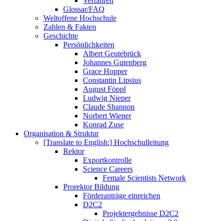
Verfahren
Glossar/FAQ
Weltoffene Hochschule
Zahlen & Fakten
Geschichte
Persönlichkeiten
Albert Geutebrück
Johannes Gutenberg
Grace Hopper
Constantin Lipsius
August Föppl
Ludwig Nieper
Claude Shannon
Norbert Wiener
Konrad Zuse
Organisation & Struktur
[Translate to English:] Hochschulleitung
Rektor
Exportkontrolle
Science Careers
Female Scientists Network
Prorektor Bildung
Förderanträge einreichen
D2C2
Projektergebnisse D2C2