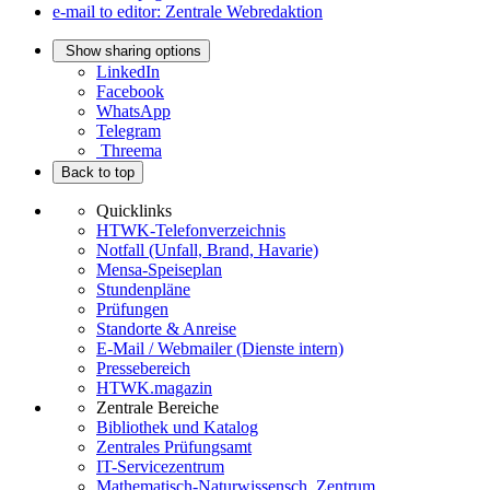
e-mail to editor: Zentrale Webredaktion
Show sharing options
LinkedIn
Facebook
WhatsApp
Telegram
Threema
Back to top
Quicklinks
HTWK-Telefonverzeichnis
Notfall (Unfall, Brand, Havarie)
Mensa-Speiseplan
Stundenpläne
Prüfungen
Standorte & Anreise
E-Mail / Webmailer (Dienste intern)
Pressebereich
HTWK.magazin
Zentrale Bereiche
Bibliothek und Katalog
Zentrales Prüfungsamt
IT-Servicezentrum
Mathematisch-Naturwissensch. Zentrum