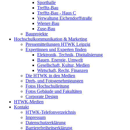
Sporthalle
Trefftz-Bau
Trefftz-Bau - Haus C
Verwaltung Eichendorffstraße
Wiener-Bau
Zuse-Bau
Bauprojekte
Hochschulkommunikation & Marketing
Pressemitteilungen HTWK Leipzig
Expertinnen und Experten finden
Elektronik, Technik, Digitalisierung
Bauen, Energie, Umwelt
Gesellschaft, Kultur, Medien
Wirtschaft, Recht, Finanzen
Die HTWK in den Medien
Dreh- und Fotogenehmigungen
Fotos Hochschulleitung
Fotos Gebäude und Fakultäten
Corporate Design
HTWK-Medien
Kontakt
HTWK-Telefonverzeichnis
Impressum
Datenschutzerklärung
Barrierefreiheitserklärung