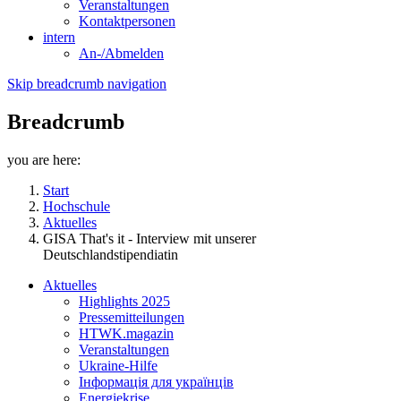
Veranstaltungen
Kontaktpersonen
intern
An-/Abmelden
Skip breadcrumb navigation
Breadcrumb
you are here:
Start
Hochschule
Aktuelles
GISA That's it - Interview mit unserer
Deutschlandstipendiatin
Aktuelles
Highlights 2025
Pressemitteilungen
HTWK.magazin
Veranstaltungen
Ukraine-Hilfe
Інформація для українців
Energiekrise