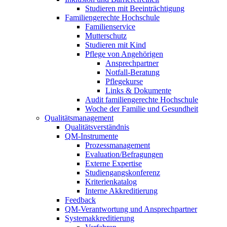
Studieren mit Beeinträchtigung
Familiengerechte Hochschule
Familienservice
Mutterschutz
Studieren mit Kind
Pflege von Angehörigen
Ansprechpartner
Notfall-Beratung
Pflegekurse
Links & Dokumente
Audit familiengerechte Hochschule
Woche der Familie und Gesundheit
Qualitätsmanagement
Qualitätsverständnis
QM-Instrumente
Prozessmanagement
Evaluation/Befragungen
Externe Expertise
Studiengangskonferenz
Kriterienkatalog
Interne Akkreditierung
Feedback
QM-Verantwortung und Ansprechpartner
Systemakkreditierung