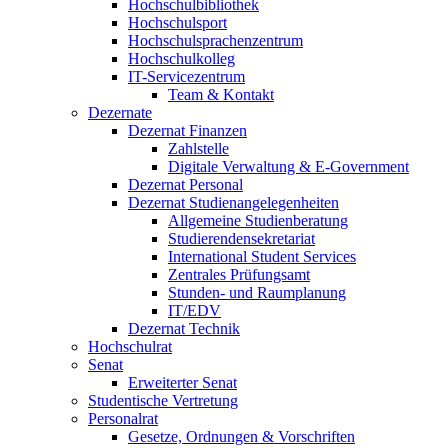
Hochschulbibliothek
Hochschulsport
Hochschulsprachenzentrum
Hochschulkolleg
IT-Servicezentrum
Team & Kontakt
Dezernate
Dezernat Finanzen
Zahlstelle
Digitale Verwaltung & E-Government
Dezernat Personal
Dezernat Studienangelegenheiten
Allgemeine Studienberatung
Studierendensekretariat
International Student Services
Zentrales Prüfungsamt
Stunden- und Raumplanung
IT/EDV
Dezernat Technik
Hochschulrat
Senat
Erweiterter Senat
Studentische Vertretung
Personalrat
Gesetze, Ordnungen & Vorschriften