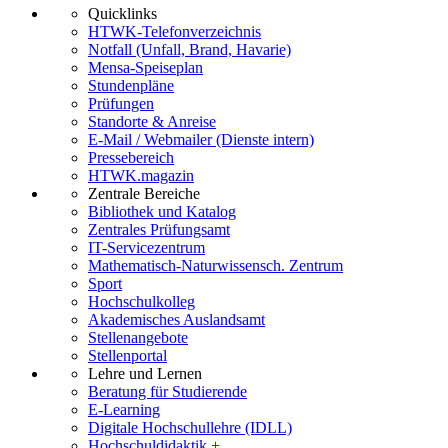
Quicklinks
HTWK-Telefonverzeichnis
Notfall (Unfall, Brand, Havarie)
Mensa-Speiseplan
Stundenpläne
Prüfungen
Standorte & Anreise
E-Mail / Webmailer (Dienste intern)
Pressebereich
HTWK.magazin
Zentrale Bereiche
Bibliothek und Katalog
Zentrales Prüfungsamt
IT-Servicezentrum
Mathematisch-Naturwissensch. Zentrum
Sport
Hochschulkolleg
Akademisches Auslandsamt
Stellenangebote
Stellenportal
Lehre und Lernen
Beratung für Studierende
E-Learning
Digitale Hochschullehre (IDLL)
Hochschuldidaktik +