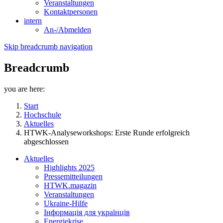
Veranstaltungen
Kontaktpersonen
intern
An-/Abmelden
Skip breadcrumb navigation
Breadcrumb
you are here:
Start
Hochschule
Aktuelles
HTWK-Analyseworkshops: Erste Runde erfolgreich
abgeschlossen
Aktuelles
Highlights 2025
Pressemitteilungen
HTWK.magazin
Veranstaltungen
Ukraine-Hilfe
Інформація для українців
Energiekrise