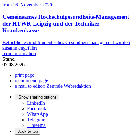
from
16. November 2020
Gemeinsames Hochschulgesundheits-Management
der HTWK Leipzig und der Techniker
Krankenkasse
Betriebliches und Studentisches Gesundheitsmanagement wurden
zusammengeführt
more information
Stand
05.08.2026
print page
recommend page
e-mail to editor: Zentrale Webredaktion
Show sharing options
LinkedIn
Facebook
WhatsApp
Telegram
Threema
Back to top