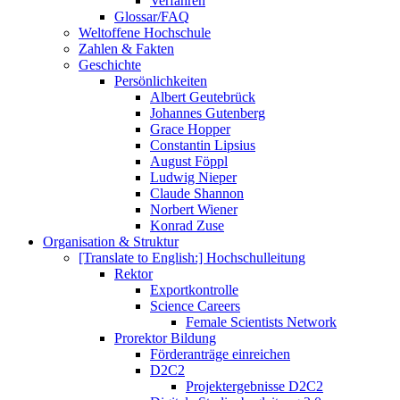
Verfahren
Glossar/FAQ
Weltoffene Hochschule
Zahlen & Fakten
Geschichte
Persönlichkeiten
Albert Geutebrück
Johannes Gutenberg
Grace Hopper
Constantin Lipsius
August Föppl
Ludwig Nieper
Claude Shannon
Norbert Wiener
Konrad Zuse
Organisation & Struktur
[Translate to English:] Hochschulleitung
Rektor
Exportkontrolle
Science Careers
Female Scientists Network
Prorektor Bildung
Förderanträge einreichen
D2C2
Projektergebnisse D2C2