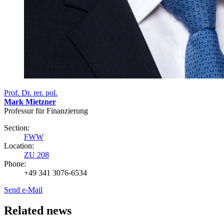
Prof. Dr. rer. pol.
Mark Mietzner
Professur für Finanzierung
Section:
FWW
Location:
ZU 208
Phone:
+49 341 3076-6534
Send e-Mail
Related news