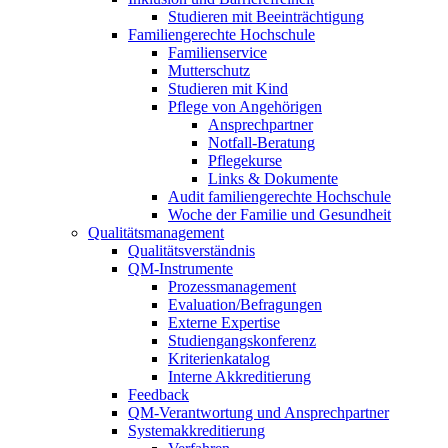
Studieren mit Beeinträchtigung
Familiengerechte Hochschule
Familienservice
Mutterschutz
Studieren mit Kind
Pflege von Angehörigen
Ansprechpartner
Notfall-Beratung
Pflegekurse
Links & Dokumente
Audit familiengerechte Hochschule
Woche der Familie und Gesundheit
Qualitätsmanagement
Qualitätsverständnis
QM-Instrumente
Prozessmanagement
Evaluation/Befragungen
Externe Expertise
Studiengangskonferenz
Kriterienkatalog
Interne Akkreditierung
Feedback
QM-Verantwortung und Ansprechpartner
Systemakkreditierung