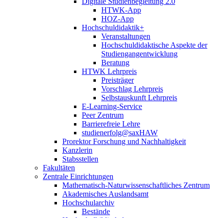
Digitale Studienbegleitung 2.0
HTWK-App
HOZ-App
Hochschuldidaktik+
Veranstaltungen
Hochschuldidaktische Aspekte der
Studiengangentwicklung
Beratung
HTWK Lehrpreis
Preisträger
Vorschlag Lehrpreis
Selbstauskunft Lehrpreis
E-Learning-Service
Peer Zentrum
Barrierefreie Lehre
studienerfolg@saxHAW
Prorektor Forschung und Nachhaltigkeit
Kanzlerin
Stabsstellen
Fakultäten
Zentrale Einrichtungen
Mathematisch-Naturwissenschaftliches Zentrum
Akademisches Auslandsamt
Hochschularchiv
Bestände