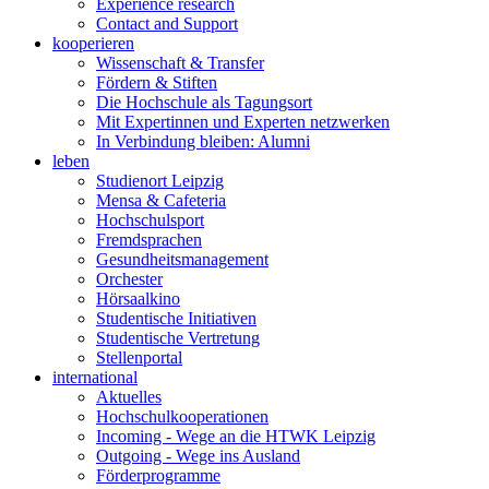
Experience research
Contact and Support
kooperieren
Wissenschaft & Transfer
Fördern & Stiften
Die Hochschule als Tagungsort
Mit Expertinnen und Experten netzwerken
In Verbindung bleiben: Alumni
leben
Studienort Leipzig
Mensa & Cafeteria
Hochschulsport
Fremdsprachen
Gesundheitsmanagement
Orchester
Hörsaalkino
Studentische Initiativen
Studentische Vertretung
Stellenportal
international
Aktuelles
Hochschulkooperationen
Incoming - Wege an die HTWK Leipzig
Outgoing - Wege ins Ausland
Förderprogramme