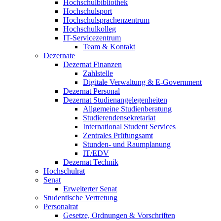
Hochschulbibliothek
Hochschulsport
Hochschulsprachenzentrum
Hochschulkolleg
IT-Servicezentrum
Team & Kontakt
Dezernate
Dezernat Finanzen
Zahlstelle
Digitale Verwaltung & E-Government
Dezernat Personal
Dezernat Studienangelegenheiten
Allgemeine Studienberatung
Studierendensekretariat
International Student Services
Zentrales Prüfungsamt
Stunden- und Raumplanung
IT/EDV
Dezernat Technik
Hochschulrat
Senat
Erweiterter Senat
Studentische Vertretung
Personalrat
Gesetze, Ordnungen & Vorschriften