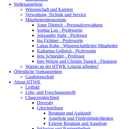
Stellenangebote
Wissenschaft und Karriere
Verwaltung, Technik und Service
Mitarbeitendenporträts
Anne Dietrich - Personalverwaltung
Sophia Lux - Professorin
Alexander Stahr - Professor
Ina Fichtner - Professorin
Lukas Kube - Wissenschaftlicher Mitarbeiter
Katharina Gelbrich - Professorin
Jens Schneider - Professor
Ines Wetzig und Christin Tunack - Finanzen
Warum an der HTWK Leipzig arbeiten?
Öffentliche Vortragsreihen
Gasthörerschaft
About HTWK
Leitbild
Lehr- und Forschungsprofil
Chancengleichheit
Diversity
Gleichstellung
Beratung und Auskunft
Angebote und Fördermöglichkeiten
Externe Beratung und Angebote
Inklusion und Barrierefreiheit