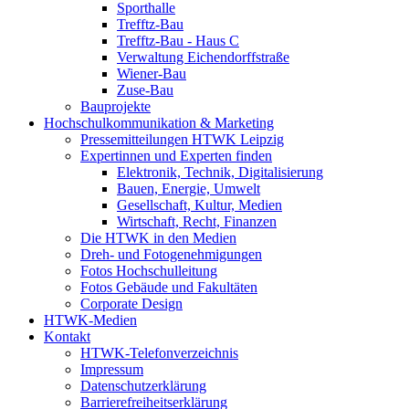
Sporthalle
Trefftz-Bau
Trefftz-Bau - Haus C
Verwaltung Eichendorffstraße
Wiener-Bau
Zuse-Bau
Bauprojekte
Hochschulkommunikation & Marketing
Pressemitteilungen HTWK Leipzig
Expertinnen und Experten finden
Elektronik, Technik, Digitalisierung
Bauen, Energie, Umwelt
Gesellschaft, Kultur, Medien
Wirtschaft, Recht, Finanzen
Die HTWK in den Medien
Dreh- und Fotogenehmigungen
Fotos Hochschulleitung
Fotos Gebäude und Fakultäten
Corporate Design
HTWK-Medien
Kontakt
HTWK-Telefonverzeichnis
Impressum
Datenschutzerklärung
Barrierefreiheitserklärung