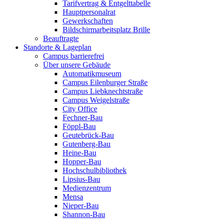
Tarifvertrag & Entgelttabelle
Hauptpersonalrat
Gewerkschaften
Bildschirmarbeitsplatz Brille
Beauftragte
Standorte & Lageplan
Campus barrierefrei
Über unsere Gebäude
Automatikmuseum
Campus Eilenburger Straße
Campus Liebknechtstraße
Campus Weigelstraße
City Office
Fechner-Bau
Föppl-Bau
Geutebrück-Bau
Gutenberg-Bau
Heine-Bau
Hopper-Bau
Hochschulbibliothek
Lipsius-Bau
Medienzentrum
Mensa
Nieper-Bau
Shannon-Bau